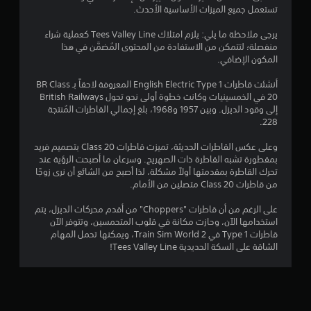
5
تستعمل جميع الميزات الأساسية الأحدث.
ن
يرجى ملاحظة ما يلي: يلزم امتلاك Tees Valley Line كعملية شراء
منفصلة؛ لتتمكن من الاستفادة من المحتوى المُضمَّن في هذا
ج
المكون الإضافي.
و
أنشئت قاطرات English Electric Type 1 المعروفة لاحقاً بـ BR Class
20 في الخمسينيات وكانت خطوة أولى نحو تحول British Railways
م
إلى وقود الديزل. وبين 1957 و1968، بلغ إجمالي القاطرات المُنتجة
228.
م
وعلى عكس القاطرات الحديثة، تميزت قاطرات Class 20 بتصميم فريد
ن
بمقطورة تشبه القاطرة ذات الصهريج. وسرعان ما أصبحت الرؤية عند
تحرك القاطرة بمقدمتها أولاً مشكلة، لذا أصبح من الشائع أن نرى زوجًا
5
من قاطرات Class 20 متصلين من الأمام.
ن
على الرغم من أن قاطرات "Choppers" من أقدم محركات الديزل، يتم
استخدامها الآن، وحازت مكانة في قلوب المتحمسين، وتتوفر الآن
قاطرات Type 1 في Train Sim World 2، ويمكنها تحمل المهام
ج
الشاقة على السكة الحديدية Tees Valley Line!
و
م