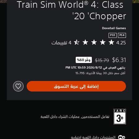
Train Sim World® 4: Class 
20 'Chopper'
Dovetail Games
PS5
PS4
4.25
م
ت
و
$6.31
س
$15.79
وفّر 60%‏
مخصوم من السعر الأصلي البالغ $15.79‏
ط
ينتهي العرض في 12‏/8‏/2026 10:59 PM UTC‏
ا
أقل سعر خلال 30 يومًا الأخيرة: $15.79‏
ل
ت
إضافة إلى عربة التسوق
ق
ي
ي
م
4
.
تفاعل المستخدمين, عمليات الشراء داخل اللعبة
2
5
ن
المشتريات داخل اللعبة اختيارية
ج