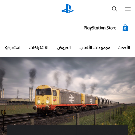
ب
ح
ث
الأحدث
مجموعات الألعاب
العروض
الاشتراكات
استعرض