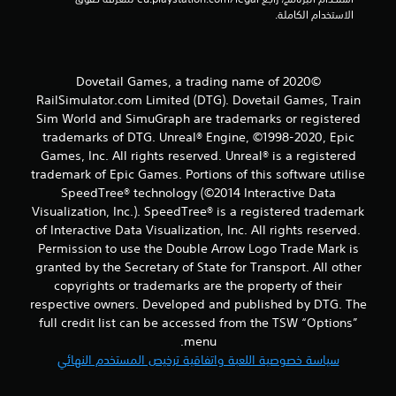
ل
الاستخدام الكاملة.
ت
ق
©2020 Dovetail Games, a trading name of
ي
RailSimulator.com Limited (DTG). Dovetail Games, Train
Sim World and SimuGraph are trademarks or registered
ي
trademarks of DTG. Unreal® Engine, ©1998-2020, Epic
Games, Inc. All rights reserved. Unreal® is a registered
م
trademark of Epic Games. Portions of this software utilise
SpeedTree® technology (©2014 Interactive Data
ا
Visualization, Inc.). SpeedTree® is a registered trademark
ت
of Interactive Data Visualization, Inc. All rights reserved.
Permission to use the Double Arrow Logo Trade Mark is
granted by the Secretary of State for Transport. All other
copyrights or trademarks are the property of their
respective owners. Developed and published by DTG. The
full credit list can be accessed from the TSW “Options”
menu.
سياسة خصوصية اللعبة واتفاقية ترخيص المستخدم النهائي