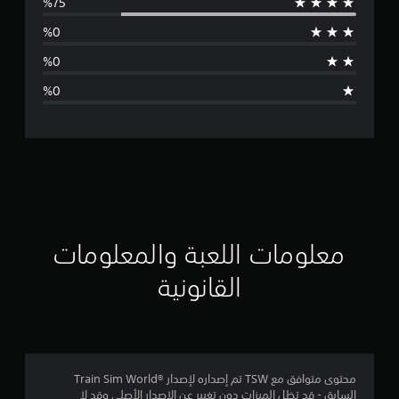
س
ط
ا
ل
ت
ق
ي
ي
معلومات اللعبة والمعلومات
م
القانونية
4
.
2
محتوى متوافق مع TSW تم إصداره لإصدار ®Train Sim World
السابق - قد تظل الميزات دون تغيير عن الإصدار الأصلي وقد لا