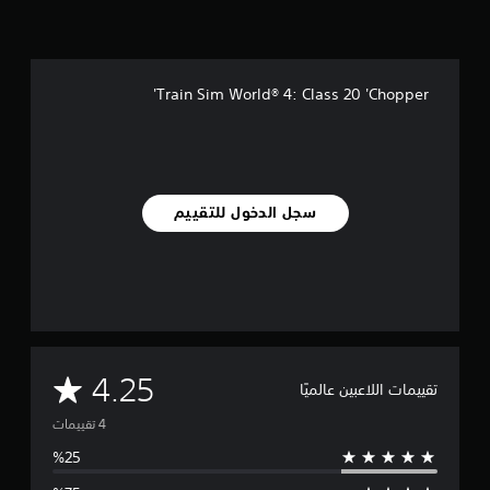
ي
م
ا
ت
Train Sim World® 4: Class 20 'Chopper'
سجل الدخول للتقييم
م
4.25
تقييمات اللاعبين عالميًا
ت
و