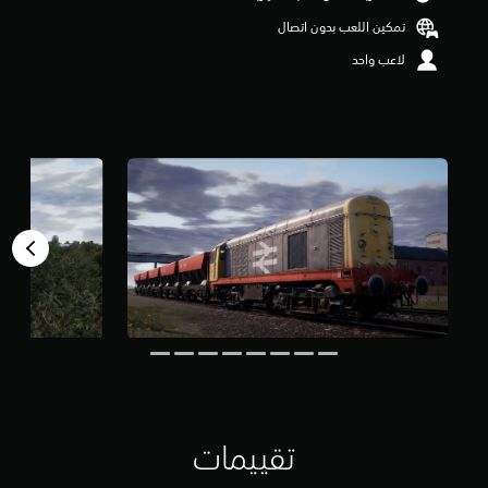
و
تمكين اللعب بدون اتصال
م
م
لاعب واحد
ن
5
ن
ج
و
م
م
ن
إ
ج
م
ا
ل
ي
4
م
ن
ا
ل
ت
تقييمات
ق
ي