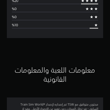
س
ط
ا
ل
ت
ق
ي
ي
معلومات اللعبة والمعلومات
م
القانونية
4
.
4
محتوى متوافق مع TSW تم إصداره لإصدار ®Train Sim World
السابق - قد تظل الميزات دون تغيير عن الإصدار الأصلي وقد لا