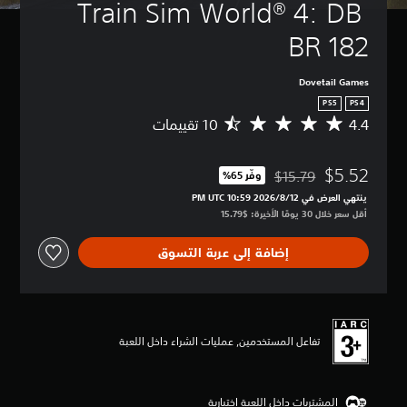
Train Sim World® 4: DB 
BR 182
Dovetail Games
PS5
PS4
4.4
م
ت
و
$5.52
س
$15.79
وفّر 65%‏
مخصوم من السعر الأصلي البالغ $15.79‏
ط
ينتهي العرض في 12‏/8‏/2026 10:59 PM UTC‏
ا
أقل سعر خلال 30 يومًا الأخيرة: $15.79‏
ل
ت
إضافة إلى عربة التسوق
ق
ي
ي
م
4
.
تفاعل المستخدمين, عمليات الشراء داخل اللعبة
4
ن
ج
المشتريات داخل اللعبة اختيارية
و