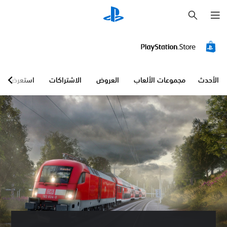
ب
ح
ث
الأحدث
مجموعات الألعاب
العروض
الاشتراكات
استعرض