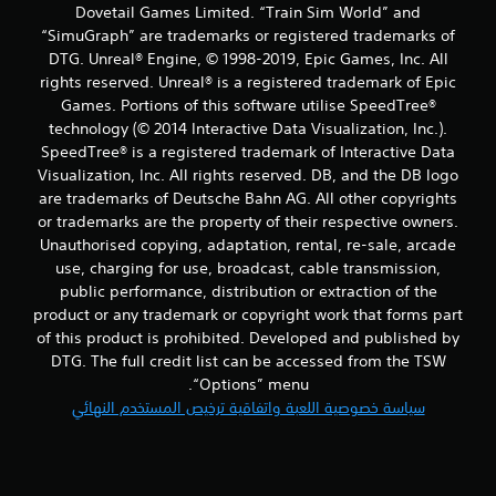
ل
Dovetail Games Limited. “Train Sim World” and
“SimuGraph” are trademarks or registered trademarks of
ت
DTG. Unreal® Engine, © 1998-2019, Epic Games, Inc. All
ق
rights reserved. Unreal® is a registered trademark of Epic
Games. Portions of this software utilise SpeedTree®
ي
technology (© 2014 Interactive Data Visualization, Inc.).
SpeedTree® is a registered trademark of Interactive Data
ي
Visualization, Inc. All rights reserved. DB, and the DB logo
are trademarks of Deutsche Bahn AG. All other copyrights
م
or trademarks are the property of their respective owners.
ا
Unauthorised copying, adaptation, rental, re-sale, arcade
use, charging for use, broadcast, cable transmission,
ت
public performance, distribution or extraction of the
product or any trademark or copyright work that forms part
of this product is prohibited. Developed and published by
DTG. The full credit list can be accessed from the TSW
“Options” menu.
سياسة خصوصية اللعبة واتفاقية ترخيص المستخدم النهائي