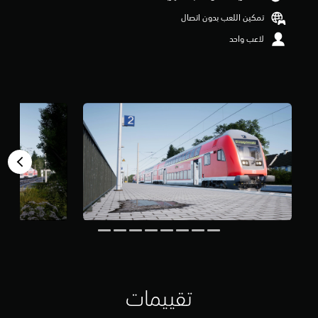
م
تمكين اللعب بدون اتصال
م
ن
لاعب واحد
5
ن
ج
و
م
م
ن
إ
ج
م
ا
ل
ي
1
0
م
ن
ا
ل
ت
تقييمات
ق
ي