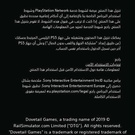
ن
تنزيل هذا المنتج عرضة لشروط خدمة PlayStation Network وشروط 
إ
استخدام البرنامج الخاصة بنا بالإضافة إلى أي أحكام إضافية محددة تطبق 
على هذا المنتج. إذا كنت لا ترغب في قبول هذه الشروط، لا تقوم بتنزيل هذا 
ج
المنتج. راجع شروط الخدمة لمزيد من المعلومات الهامة.
م
يمكنك تنزيل هذا المحتوى وتشغيله على جهاز PS5 الرئيسي المرتبط بحسابك 
(عن طريق إعداد "مشاركة الجهاز واللعب بدون اتصال") وعلى أي جهاز PS5 
ا
آخر حين تسجل الدخول باستخدام نفس الحساب.
ل
راجع 
تحذيرات الاستخدام الآمن
ي
 لمعلومات هامة حول الاستخدام الآمن قبل استخدام هذا المنتج.
1
برامج مكتبة ©Sony Interactive Entertainment Inc. ملخصة بشكل 
حصري إلى Sony Interactive Entertainment Europe. تطبق شروط 
0
استخدام البرنامج، راجع eu.playstation.com/legal لمعرفة حقوق 
الاستخدام الكاملة.
م
ن
© 2019 Dovetail Games, a trading name of
ا
RailSimulator.com Limited (“DTG”). All rights reserved.
"Dovetail Games" is a trademark or registered trademark of