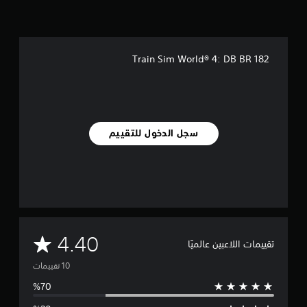
ي
م
ا
ت
Train Sim World® 4: DB BR 182
سجل الدخول للتقييم
م
4.40
تقييمات اللاعبين عالميًا
ت
و