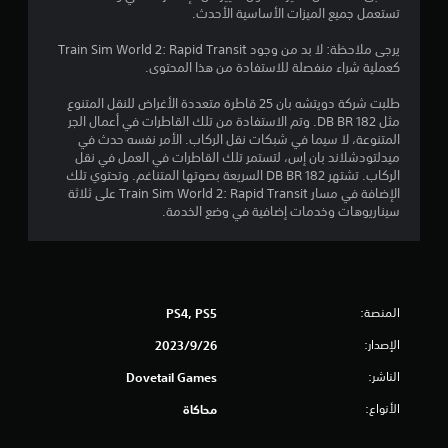
ن
تستعمل جميع الميزات الأساسية الأحدث.
ج
يرجى ملاحظة: لا بد من وجود Train Sim World 2: Rapid Transit
كعملية شراء منفصلة للاستفادة من هذا المحتوى.
و
طلبت شركة دويتشه بان 25 قاطرة متعددة الأغراض للنقل المتنوع
م
مثل DB BR 182. وتم الاستفادة من تلك القاطرات في أعمال الجر
المتنوعة، لا سيما في شبكات نقل الركاب. الأمر نفسه حدث في
م
ميدلتودشلاند بان إس، لتستمر تلك القاطرات في العمل في نقل
الركاب. تشتهر DB BR 182 السريعة بصوتها المتناغم. وتحتوي تلك
ن
الإضافة في مسار Train Sim World 2: Rapid Transit على ثلاثة
سيناريوهات وخدمات إضافية في وضع الخدمة.
5
ن
ج
المنصة:
PS4, PS5
و
الإصدار:
26‏/9‏/2023
م
الناشر:
Dovetail Games
الأنواع:
محاكاة
م