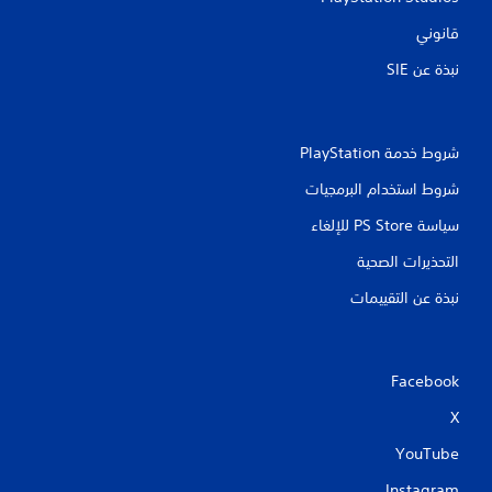
ل
ع
قانوني
ب
نبذة عن SIE‏
ه
ا
ب
د
شروط خدمة PlayStation‏
و
ن
شروط استخدام البرمجيات
ا
سياسة PS Store للإلغاء
ه
ت
التحذيرات الصحية
ز
ا
نبذة عن التقييمات
ز
و
ح
د
Facebook
ة
X
ا
ل
YouTube
ت
Instagram
ح