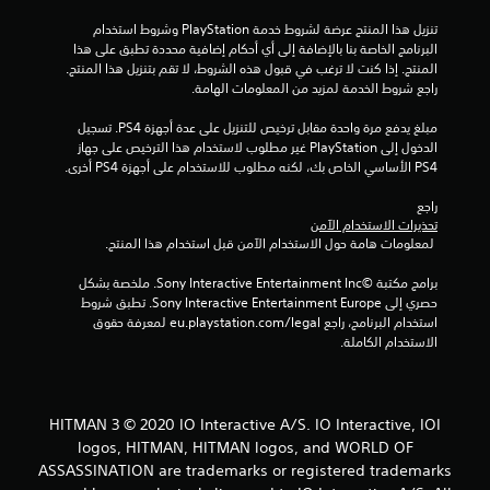
م
ل
ل
تنزيل هذا المنتج عرضة لشروط خدمة‫ PlayStation وشروط استخدام 
ا
ع
البرنامج الخاصة بنا بالإضافة إلى أي أحكام إضافية محددة تطبق على هذا 
ب
المنتج. إذا كنت لا ترغب في قبول هذه الشروط، لا تقم بتنزيل هذا المنتج. 
ت
ة
راجع شروط الخدمة لمزيد من المعلومات الهامة.
ب
د
مبلغ يدفع مرة واحدة مقابل ترخيص للتنزيل على عدة أجهزة PS4. تسجيل 
و
الدخول إلى PlayStation غير مطلوب لاستخدام هذا الترخيص على جهاز 
ن
PS4 الأساسي الخاص بك، لكنه مطلوب للاستخدام على أجهزة PS4 أخرى.
ا
ل
راجع 
ح
تحذيرات الاستخدام الآمن
ا
 لمعلومات هامة حول الاستخدام الآمن قبل استخدام هذا المنتج.
ج
ة
برامج مكتبة ©Sony Interactive Entertainment Inc. ملخصة بشكل 
إ
حصري إلى Sony Interactive Entertainment Europe. تطبق شروط 
ل
استخدام البرنامج، راجع eu.playstation.com/legal لمعرفة حقوق 
ى
الاستخدام الكاملة.
ا
س
ت
خ
HITMAN 3 © 2020 IO Interactive A/S. IO Interactive, IOI
د
logos, HITMAN, HITMAN logos, and WORLD OF
ا
ASSASSINATION are trademarks or registered trademarks
م