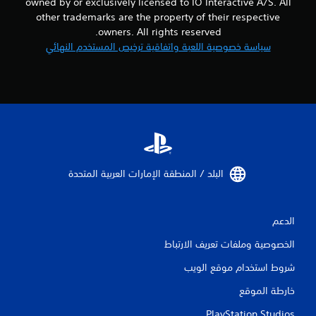
owned by or exclusively licensed to IO Interactive A/S. All
ع
ن
other trademarks are the property of their respective
ا
owners. All rights reserved.
ص
سياسة خصوصية اللعبة واتفاقية ترخيص المستخدم النهائي
ر
ا
ل
ت
ح
ك
م
ا
ل
ل
البلد / المنطقة الإمارات العربية المتحدة‏
م
س
ي
ة
الدعم
.
الخصوصية وملفات تعريف الارتباط
ي
شروط استخدام موقع الويب
م
خارطة الموقع
ك
ن
PlayStation Studios