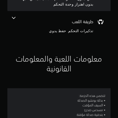
5
ر
بدون اهتزاز وحدة التحكم
ك
ن
ة
.
ج
طريقة اللعب
ي
و
تذكيرات التحكم, حفظ يدوي
م
م
ك
ن
م
ل
ع
معلومات اللعبة والمعلومات
ن
ب
ه
القانونية
إ
ا
ب
ج
د
و
م
ن
تتضمن هذه الحزمة:
ا
ع
• بذلة بونشو الصدئة
ن
• السيف المؤقت
ل
ا
• مسدس صدئ
ص
• بندقية صدئة مؤقتة