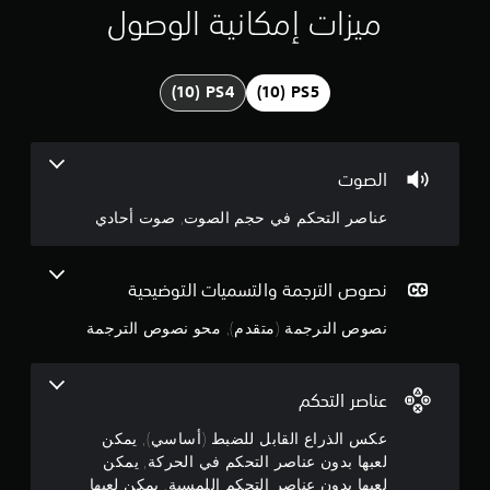
ي
ل
ميزات إمكانية الوصول
ى
م
ا
س
4
ت
خ
.
د
ا
م
1
الصوت
ع
ن
5
عناصر التحكم في حجم الصوت, صوت أحادي
ا
ص
ن
ر
ا
ج
نصوص الترجمة والتسميات التوضيحية
ل
ت
نصوص الترجمة (متقدم), محو نصوص الترجمة
و
ح
ك
م
م
عناصر التحكم
ف
م
ي
عكس الذراع القابل للضبط (أساسي), يمكن
ا
ن
لعبها بدون عناصر التحكم في الحركة, يمكن
ل
ح
لعبها بدون عناصر التحكم اللمسية, يمكن لعبها