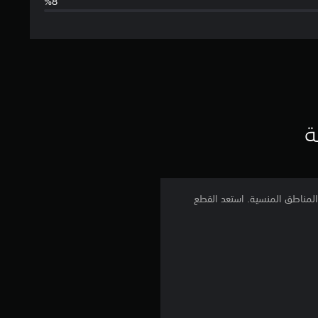
ا
ل
ت
ق
ي
ة
ي
م
أعداء الذين يعترضون طريقك وأنت تكتشف المسارات في Cvstodia وصولاً إلى المناطق المنسية. استعد القطع
4
.
4
3