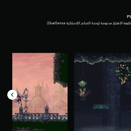
يفة الاهتزاز مدعومة (وحدة التحكم اللاسلكية DualSense‏)