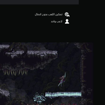
ق
ي
ي
تمكين اللعب بدون اتصال
م
لاعب واحد
4
.
4
3
ن
ج
و
م
م
ن
5
ن
ج
و
م
م
ن
إ
ج