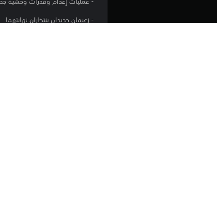
- عمليات إعدام وقدرات وحشية جدي
- زعيمان جديدان ينتظران نهايتهما
- اكتشف منطقتين منسيتين كبيرتين 
- عايش أجواء نهاية بديلة لشخصية Penitent One
- أضف إلى ترسانة الندم معززات رن
المنصة:
الإصدار:
الناشر:
الأنواع: