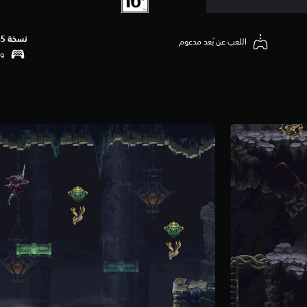
نسخة PS5‏
اللعب عن بُعد مدعوم
وظ