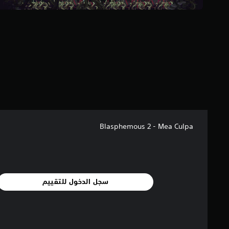
م
ا
ل
ي
1
6
8
م
ن
ا
ل
ت
ق
Blasphemous 2 - Mea Culpa
ي
ي
م
ا
ت
سجل الدخول للتقييم