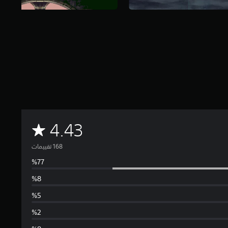
م
4.43
ت
و
س
ط