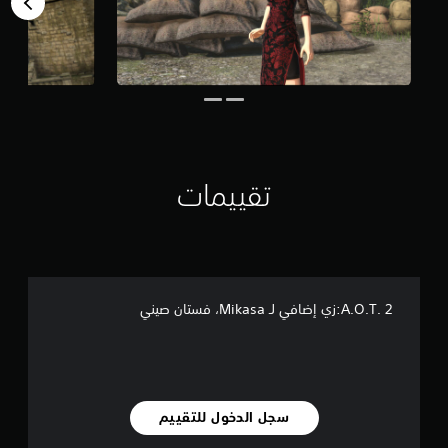
ل
ي
1
9
م
ن
ا
ل
ت
ق
تقييمات
ي
ي
م
ا
ت
A.O.T. 2:زي إضافي لـ Mikasa، فستان صيني
سجل الدخول للتقييم