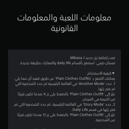
ي
ي
معلومات اللعبة والمعلومات
م
القانونية
4
.
9
تمت إضافة زي جديد لـ Mikasa.‏
فستان صيني. استمتع بأقسام daily life والمعارك بطريقة جديدة.
5
▼كيفية الاستخدام
ن
يمكنك التمتع بـ 'Plain Clothes Outfits' عن طريق تنفيذ أي مما يلي:
1. حدد 'Another Mode' في القائمة الرئيسية ثم حدد الشخصية التي
ج
تم فتح زيّها.
غيّر إلى 'Plain Clothes Outfit' بالضغط على زر X عندما تكون قريبًا
و
من الخيمة في الميدان.
2. حدد 'Story Mode' في القائمة الرئيسية، ثم حدد الشخصية التي تم
م
فتح زيّها في قسم Daily Life.‏
غيّر إلى 'Plain Clothes Outfit' بالضغط على زر O عندما تكون قريبًا
م
من الشخصية.