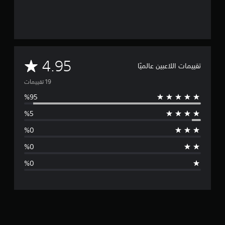
م
4.95
تقييمات اللاعبين عالميًا
ت
و
س
ط
ا
ل
ت
ق