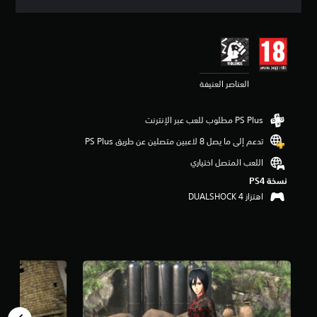
ق
ي
ي
م
4
.
العناصر العنيفة
9
5
ن
ج
و
تدعم إلى ما يصل 8 لاعبين متصلين عن طريق PS Plus‏
م
م
اللعب المتصل اختياري
ن
نسخة PS4‏
5
اهتزاز DUALSHOCK 4‏
ن
ج
و
م
م
ن
إ
ج
م
ا