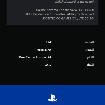
ل
لمعرفة حقوق الاستخدام الكاملة.
ي
©Hajime Isayama,Kodansha/'ATTACK ON
TITAN'Production Committee. All Rights Reserved.
1
©2018 KOEI TECMO GAMES CO., LTD.
9
م
المنصة:
PS4
ن
الإصدار:
20‏/3‏/2018
ا
الناشر:
Koei Tecmo Europe Ltd
ل
الأنواع:
حركة
ت
ق
ي
ي