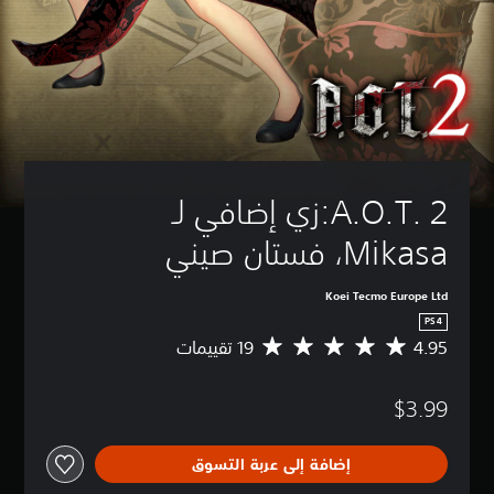
A.O.T. 2:زي إضافي لـ 
Mikasa، فستان صيني
Koei Tecmo Europe Ltd
PS4
4.95
م
ت
و
$3.99
س
ط
ا
إضافة إلى عربة التسوق
ل
ت