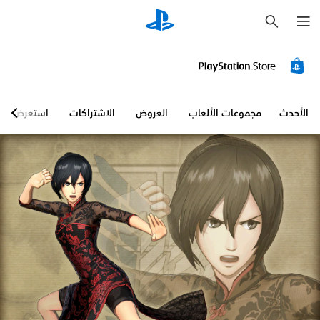
ب
ح
ث
الأحدث
مجموعات الألعاب
العروض
الاشتراكات
استعرض