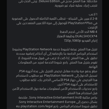
ن
ملاحظة: هذا المنتج مدرج في Deluxe Edition. يُرجى الحذر حتى
تتجنب إجراء عملية شراء غير ضرورية.
5
1 لاعب
ن
2-8 لاعبين على الشبكة - تتطلب اللعبة الكاملة الحصول على العضوية
في PlayStation®Plus للوصول إلى ميزة اللاعبين المتعددين على
الإنترنت
ج
4 MB الحد الأدنى لحجم الحفظ
DUALSHOCK‎®4 وظيفة الاهتزاز
و
إخراج الفيديو 720p,1080p
م
تنزيل هذا المنتج عرضة لشروط خدمة PlayStation Network وشروط
استخدام البرنامج الخاصة بنا بالإضافة إلى أي أحكام إضافية محددة
م
تطبق على هذا المنتج. إذا كنت لا ترغب في قبول هذه الشروط، لا
تقوم بتنزيل هذا المنتج. راجع شروط الخدمة لمزيد من المعلومات
ن
الهامة.
مبلغ يدفع مرة واحدة مقابل ترخيص للتنزيل على عدة أجهزة PS4.
إ
تسجيل الدخول إلى PlayStation Network غير مطلوب لاستخدام
هذا الترخيص على جهاز PS4 الأساسي الخاص بك، لكنه مطلوب
ج
للاستخدام على أجهزة PS4 أخرى.
راجع تحذيرات الاستخدام الآمن لمعلومات هامة حول الاستخدام الآمن
م
قبل استخدام هذا المنتج.
برامج مكتبة ©Sony Interactive Entertainment Inc. ملخصة
ا
بشكل حصري إلى Sony Interactive Entertainment Europe.
تطبق شروط استخدام البرنامج، راجع eu.playstation.com/legal