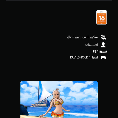
ي
ي
م
4
.
6
3
تمكين اللعب بدون اتصال
ن
ج
لاعب واحد
و
نسخة PS4‏
م
م
اهتزاز DUALSHOCK 4‏
ن
5
ن
ج
و
م
م
ن
إ
ج
م
ا
ل