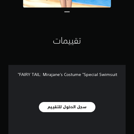
ي
8
م
ن
ا
ل
ت
تقييمات
ق
ي
ي
م
ا
ت
FAIRY TAIL: Mirajane's Costume "Special Swimsuit"
سجل الدخول للتقييم