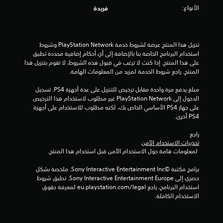
الأنواع:
ن
فريدة
ج
تنزيل هذا المنتج عرضة لشروط خدمة PlayStation Network وشروط 
و
استخدام البرنامج الخاصة بنا بالإضافة إلى أي أحكام إضافية محددة تطبق 
على هذا المنتج. إذا كنت لا ترغب في قبول هذه الشروط، لا تقوم بتنزيل هذا 
م
المنتج. راجع شروط الخدمة لمزيد من المعلومات الهامة.
م
مبلغ يدفع مرة واحدة مقابل ترخيص للتنزيل على عدة أجهزة PS4. تسجيل 
الدخول إلى PlayStation Network غير مطلوب لاستخدام هذا الترخيص 
ن
على جهاز PS4 الأساسي الخاص بك، لكنه مطلوب للاستخدام على أجهزة 
PS4 أخرى.
إ
راجع 
ج
تحذيرات الاستخدام الآمن
 لمعلومات هامة حول الاستخدام الآمن قبل استخدام هذا المنتج.
م
برامج مكتبة ©Sony Interactive Entertainment Inc. ملخصة بشكل 
ا
حصري إلى Sony Interactive Entertainment Europe. تطبق شروط 
استخدام البرنامج، راجع eu.playstation.com/legal لمعرفة حقوق 
ل
الاستخدام الكاملة.
ي