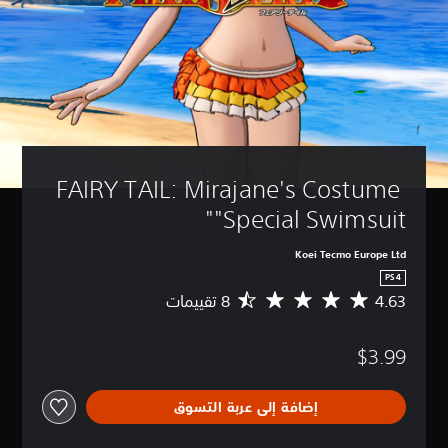
FAIRY TAIL: Mirajane's Costume 
"Special Swimsuit"
Koei Tecmo Europe Ltd
PS4
4.63
م
ت
و
$3.99
س
ط
ا
إضافة إلى عربة التسوق
ل
ت
ق