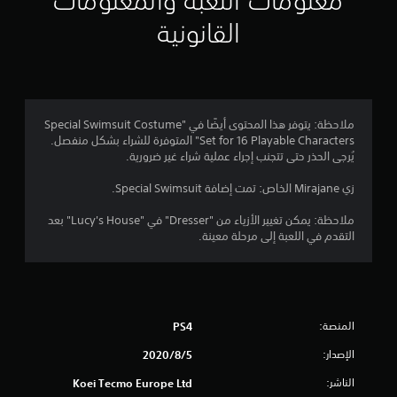
معلومات اللعبة والمعلومات
م
القانونية
4
.
6
ملاحظة: يتوفر هذا المحتوى أيضًا في "Special Swimsuit Costume
Set for 16 Playable Characters" المتوفرة للشراء بشكل منفصل.
3
يُرجى الحذر حتى تتجنب إجراء عملية شراء غير ضرورية.
ن
زي Mirajane الخاص: تمت إضافة Special Swimsuit.
ج
ملاحظة: يمكن تغيير الأزياء من "Dresser" في "Lucy's House" بعد
التقدم في اللعبة إلى مرحلة معينة.
و
م
م
المنصة:
PS4
ن
الإصدار:
5‏/8‏/2020
5
الناشر:
Koei Tecmo Europe Ltd