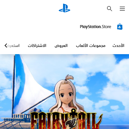
ب
ح
ث
الأحدث
مجموعات الألعاب
العروض
الاشتراكات
استعرض