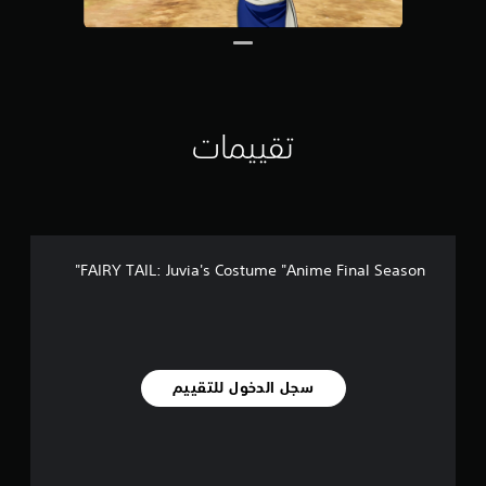
ن
ا
ل
ت
ق
ي
ي
تقييمات
م
ا
ت
FAIRY TAIL: Juvia's Costume "Anime Final Season"
سجل الدخول للتقييم