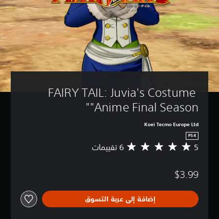
FAIRY TAIL: Juvia's Costume 
"Anime Final Season"
Koei Tecmo Europe Ltd
PS4
5
م
ت
و
$3.99
س
ط
ا
إضافة إلى عربة التسوق
ل
ت
ق