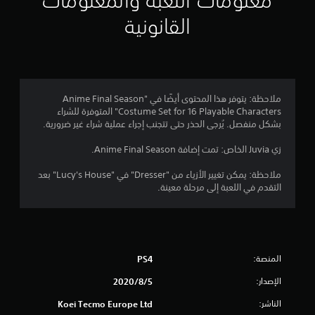
معلومات اللعبة والمعلومات
م
القانونية
5
ن
ج
ملاحظة: يتوفر هذا المحتوى أيضًا في "Anime Final Season
Costume Set for 16 Playable Characters" المتوفرة للشراء
و
بشكل منفصل. يُرجى الحذر حتى تتجنب إجراء عملية شراء غير ضرورية.
م
زي Juvia الخاص: تمت إضافة Anime Final Season.
م
ملاحظة: يمكن تغيير الأزياء من "Dresser" في "Lucy's House" بعد
التقدم في اللعبة إلى مرحلة معينة.
ن
5
ن
المنصة:
PS4
ج
الإصدار:
5‏/8‏/2020
و
الناشر:
Koei Tecmo Europe Ltd