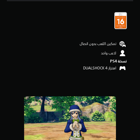
ي
ي
م
5
ن
ج
و
تمكين اللعب بدون اتصال
م
م
لاعب واحد
ن
نسخة PS4‏
5
ن
اهتزاز DUALSHOCK 4‏
ج
و
م
م
ن
إ
ج
م
ا
ل
ي
6
م