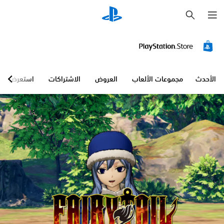
ب
ح
ث
الأحدث
مجموعات الألعاب
العروض
الاشتراكات
استعرض