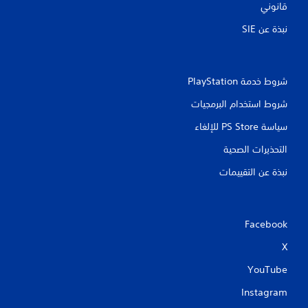
قانوني
ل
ع
نبذة عن SIE‏
ب
غ
ي
ر
ا
شروط خدمة PlayStation‏
ل
شروط استخدام البرمجيات
م
ت
سياسة PS Store للإلغاء
ص
ل
التحذيرات الصحية
ف
ق
نبذة عن التقييمات
ط
)
.
Facebook
ح
X
ف
ظ
YouTube
ي
د
Instagram
و