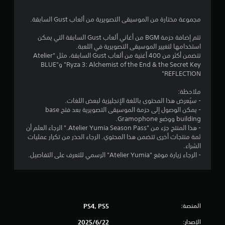
ؤ
ر
م
ق
ا
مجموعة مختارة من الموسيقى التصويرية من ألعاب Gust السابقة.
تً
ل
ن
ز
ا
تتم إضافة حزمة BGM من أغاني ألعاب Gust السابقة التي يمكن
ن
استخدامها لتغيير الموسيقى التصويرية في اللعبة.
ي
ا
ا
تتضمن أكثر من 400 أغنية من ألعاب Gust السابقة، مثل "Atelier
م
د
Ryza 3: Alchemist of the End & the Secret Key" و"BLUE
ك
ل
.
REFLECTION"
ن
ك
ت
ملاحظة:
إ
- سيُعرض هذا المحتوى باللغة الإنجليزية لبعض اللغات.
ي
ق
- يمكن الوصول إلى حزمة الموسيقى التصويرية بعد فتح base
ق
building ووضع Gramophone.
ا
ي
- هذا المنتج جزء من "Atelier Yumia Season Pass." الرجاء العلم أن
ف
ثمة منتجات أخرى تتضمن هذا المحتوي. الرجاء الحذر من تكرار عمليات
ا
ي
الشراء.
ل
- الرجاء زيارة موقع "Atelier Yumia" الرسمي للتعرف على التفاصيل.
ل
م
ع
ب
ا
ة
م
ت
ؤ
المنصة:
PS4, PS5
ق
تً
الإصدار:
22‏/6‏/2025