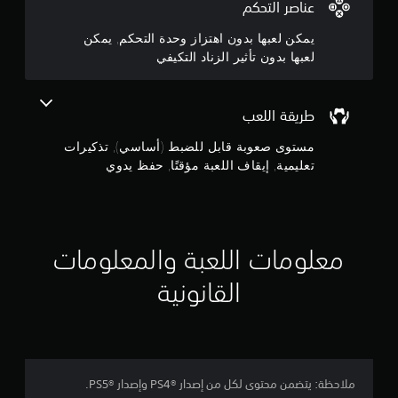
ن
عناصر التحكم
ع
غ
ب
ي
ج
يمكن لعبها بدون اهتزاز وحدة التحكم, يمكن
ف
ل
ي
لعبها بدون تأثير الزناد التكيفي
ا
و
أ
ل
ي
م
م
و
ق
طريقة اللعب
ق
ا
م
ت
و
مستوى صعوبة قابل للضبط (أساسي), تذكيرات
.
م
ن
تعليمية, إيقاف اللعبة مؤقتًا, حفظ يدوي
ة
ا
إ
إ
ل
ي
ت
ج
ق
ك
ا
ي
معلومات اللعبة والمعلومات
م
ف
ف
ا
ي
القانونية
ا
ة
ل
ف
ل
ل
ي
ع
ع
ب
ي
ن
ة
ا
ملاحظة: يتضمن محتوى لكل من إصدار PS4®‎ وإصدار PS5®‎.
م
7
ص