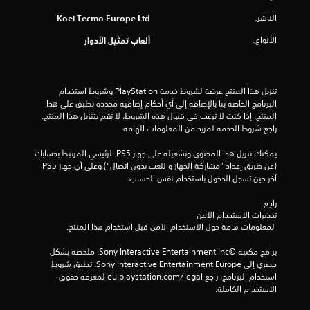
ا
ف
الناشر:
Koei Tecmo Europe Ltd
ي
الأنواع:
ألعاب تمثيل الأدوار
أ
ي
و
ق
ت
تنزيل هذا المنتج عرضة لشروط خدمة‫ PlayStation وشروط استخدام 
ف
البرنامج الخاصة بنا بالإضافة إلى أي أحكام إضافية محددة تطبق على هذا 
ي
المنتج. إذا كنت لا ترغب في قبول هذه الشروط، لا تقم بتنزيل هذا المنتج. 
أ
راجع شروط الخدمة لمزيد من المعلومات الهامة.
ث
ن
يمكنك تنزيل هذا المحتوى وتشغيله على جهاز PS5 الرئيسي المرتبط بحسابك 
ا
(عن طريق إعداد "مشاركة الجهاز واللعب بدون اتصال") وعلى أي جهاز PS5 
ء
آخر حين تسجل الدخول باستخدام نفس الحساب.
ط
ر
راجع 
تحذيرات الاستخدام الآمن
ي
 لمعلومات هامة حول الاستخدام الآمن قبل استخدام هذا المنتج.
ق
ة
برامج مكتبة ©Sony Interactive Entertainment Inc. ملخصة بشكل 
ا
حصري إلى Sony Interactive Entertainment Europe. تطبق شروط 
ل
استخدام البرنامج، راجع eu.playstation.com/legal لمعرفة حقوق 
ل
الاستخدام الكاملة.
ع
ب