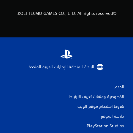
أ
و
ا
©KOEI TECMO GAMES CO., LTD. All rights reserved.
ل
ف
ي
د
ي
و
ه
ا
ت
ا
البلد / المنطقة الإمارات العربية المتحدة‏
ل
س
ي
الدعم
ن
م
الخصوصية وملفات تعريف الارتباط
ا
ئ
شروط استخدام موقع الويب
ي
ة
خارطة الموقع
(
ا
PlayStation Studios
ل