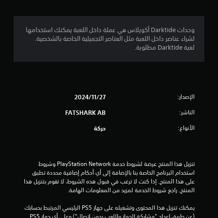
ل
ذ
ل
ل
ر
ت
ي
إ
ا
ن
ش
ع
وحدات Darktide أكويلاس هي عملة داخل اللعبة يمكنك استخدامها
ب
1
ا
ت
لشراء عناصر داخل اللعبة مثل العناصر التجميلية الخاصة بالشخصية.
ي
ر
س
لعبة Darktide مطلوبة.
ه
م
ت
ا
ي
خ
ت
ة
ن
د
(
ا
م
H
ل
ا
ه
U
ت
الإصدار:
27‏/11‏/2024
ا
D
ل
ل
ل
)
الناشر:
FATSHARK AB
م
ل
ي
ت
ع
الأنواع:
أ
حركة
ح
ب
و
ق
ة
ا
خ
.
ل
ر
ي
ا
م
تنزيل هذا المنتج عرضة لشروط خدمة PlayStation Network وشروط 
ئ
استخدام البرنامج الخاصة بنا بالإضافة إلى أي أحكام إضافية محددة تطبق 
ر
ع
ي
ط
على هذا المنتج. إذا كنت لا ترغب في قبول هذه الشروط، لا تقوم بتنزيل هذا 
ئ
ك
ه
المنتج. راجع شروط الخدمة لمزيد من المعلومات الهامة.
ي
س
م
م
ة
ا
ب
يمكنك تنزيل هذا المحتوى وتشغيله على جهاز PS5 الرئيسي المرتبط بحسابك 
ل
تُ
د
(عن طريق إعداد "مشاركة الجهاز واللعب بدون اتصال") وعلى أي جهاز PS5 