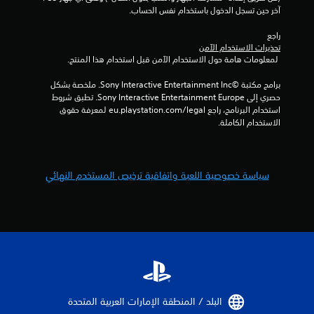
ا
ن
ذ
و
آخر حين تسجل الدخول باستخدام نفس الحساب.
قَ
ت
ن
ر
ل
ا
راجع 
ا
ا
ل
تحذيرات الاستخدام الآمن
ع
ل
 لمعلومات هامة حول الاستخدام الآمن قبل استخدام هذا المنتج.
ح
ا
م
ا
ل
ع
برامج مكتبة ©Sony Interactive Entertainment Inc. ملخصة بشكل 
ج
ق
ل
حصري إلى Sony Interactive Entertainment Europe. تطبق شروط 
ة
ا
و
استخدام البرنامج، راجع eu.playstation.com/legal لمعرفة حقوق 
إ
ب
م
الاستخدام الكاملة.
ل
ا
ل
ى
ت
ا
ل
ا
س
ل
ل
ت
سياسة خصوصية اللعبة واتفاقية ترخيص المستخدم النهائي
ض
م
خ
ب
ر
د
ط
ئ
ا
(
ي
م
أ
ة
أ
س
أ
و
ي
ا
ا
ضً
م
س
ا
ر
ي
م
ا
البلد / المنطقة الإمارات العربية المتحدة‏
)
ن
ل