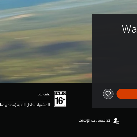
War
عنف حاد
المشتريات داخل اللعبة (تتضمن عنا