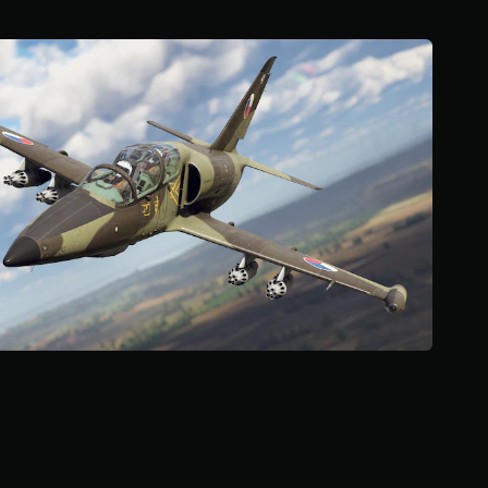
4
3
ن
ج
و
م
م
ن
5
ن
ج
و
م
م
ن
إ
ج
م
ا
ل
ي
7
م