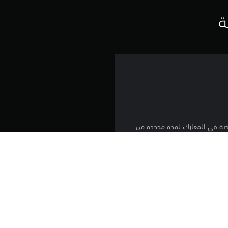
ي
ة
ي
م
4
.
4
لفضة في المعارك لمدة محددة من
3
ن
تنزيل هذا المنتج عرضة لشروط خدمة‫ PlayStation وشروط استخدام البرنامج الخاصة بنا 
ج
بالإضافة إلى أي أحكام إضافية محددة تطبق على هذا المنتج. إذا كنت لا ترغب في قبول 
روط الخدمة لمزيد من المعلومات الهامة.
و
مبلغ يدفع مرة واحدة مقابل ترخيص للتنزيل على عدة أجهزة PS4. تسجيل الدخول إلى 