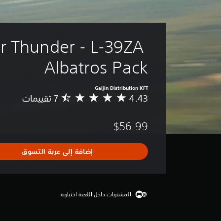
 Thunder - L-39ZA 
Albatros Pack

Gaijin Distribution KFT
4.43
م
ت
و
$56.99
س
ط
ا
إضافة إلى عربة التسوق
ل
ت
ق
ي
ي
المشتريات داخل اللعبة اختيارية
م
4
.