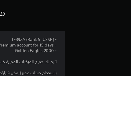
مع
- L-39ZA (Rank 5, USSR);
- Premium account for 15 days;
- 2000 Golden Eagles.
تتيح لك جميع المركبات المميزة كس
باستخدام حساب مميز (يمكن شراؤه أ
الأيام. هذا تراكمي مع المكافآت م
الإصدار:
الناشر:
الأنواع: