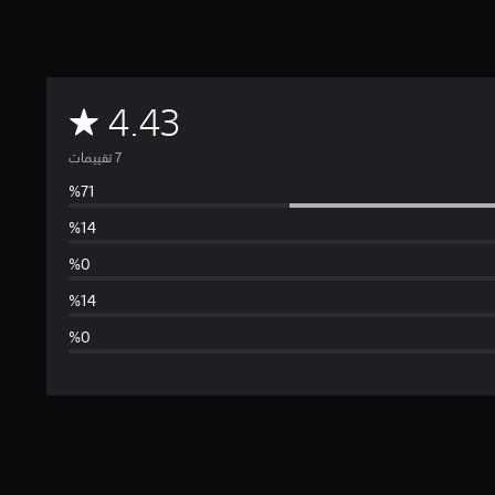
م
4.43
ت
و
س
ط
ا
ل
ت
ق