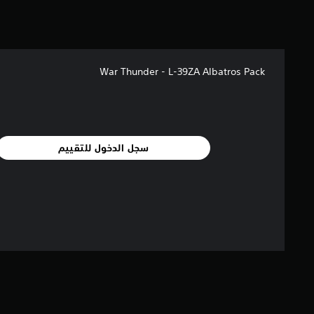
ن
ا
ل
ت
ق
ي
War Thunder - L-39ZA Albatros Pack
ي
م
ا
ت
سجل الدخول للتقييم