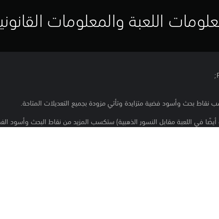
لومات اللعبة والمعلومات القانوني
ب نقاط بحث وأسود فضية متزايدة وتأتي مزودة بجميع التعديلات المتاحة.
يضًا في اللعبة مقابل النسور الذهبية) ستكسب المزيد من نقاط البحث وأسود ا
ن
24‏/6‏/2025
هذه الشروط، لا تقم بتنزيل هذا المنتج. راجع ش
Gaijin Distribution KFT
محاكاة, حركة