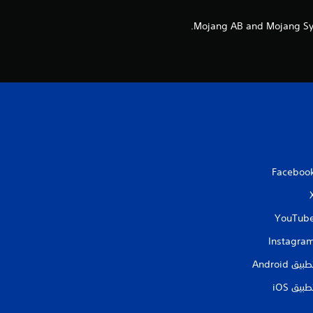
ل
ت
ق
ي
ي
م
Faceboo
ا
ت
YouTub
Instagra
طبيق Android‏
طبيق iOS‏