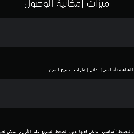
ميزات إمكانية الوصول
لشاشة (أساسي), بدائل إشارات التلميح المرئية
بل للضبط (أساسي), يمكن لعبها بدون الضغط السريع على الأزرار, يمكن لع