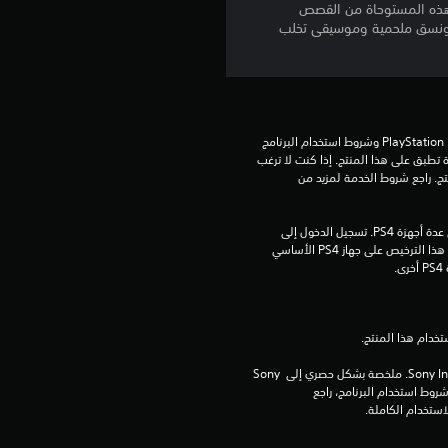
ة هذه المستوحاة من القصص
م
مجسمات مذهلة ونسق ملحمية وموسيقى تخلب
ا
ل
تنزيل هذا المنتج عرضة لشروط خدمة PlayStation Network وشروط استخدام البرنامج 
ي
الخاصة بنا بالإضافة إلى أي أحكام إضافية محددة تطبق على هذا المنتج. إذا كنت لا ترغب 
في قبول هذه الشروط، لا تقوم بتنزيل هذا المنتج. راجع شروط الخدمة لمزيد من 
3
مبلغ يدفع مرة واحدة مقابل ترخيص للتنزيل على عدة أجهزة PS4. تسجيل الدخول إلى 
5
PlayStation Network غير مطلوب لاستخدام هذا الترخيص على جهاز PS4 الأساسي 
.
6
م
ن
برامج مكتبة ©Sony Interactive Entertainment Inc. ملخصة بشكل حصري إلى Sony 
Interactive Entertainment Europe. تطبق شروط استخدام البرنامج، راجع 
ا