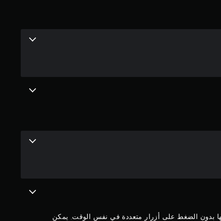
ي
ي
م
4
.
3
5
ن
ج
و
م
بها بدون الضغط على أزرار متعددة في نفس الوقت, يمكن