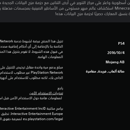
أسطورية واعثر على مركز التنوير في أرض التنانين مع حزمة مزج البيانات الجديد
والأساطير الصينية. يستطيع لاعبو Minecraft استكشاف عالم مبهر مستوحى من الأساطير الصينية ب
بنسق المعارك حصريًا لحزمة مزج البيانات هذه!
PS4
4‏/10‏/2016
المعلومات الهامة.
Mojang AB
صالة ألعاب, فريدة, مغامرة
الخاص بك، لكنه مطلوب للاستخدام على أجهزة PS4 أخرى
راجع 
تحذيرات الاستخدام الآمن
 لمعلومات هامة حول الاستخدام الآمن قبل استخدام هذا المنتج.
eu.playstation.com/legal لمعرفة حقوق الاستخدام الكاملة.