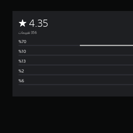
م
4.35
ت
و
س
ط
ا
ل
ت
ق