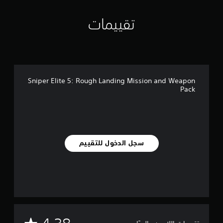
ي
ي
م
تقييمات
ا
ت
Sniper Elite 5: Rough Landing Mission and Weapon
Pack
سجل الدخول للتقييم
م