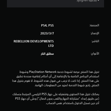
• بندقية Sjogren
و
م
م
المنصة:
PS4, PS5
ن
الإصدار:
7‏/3‏/2023
الناشر:
REBELLION DEVELOPMENTS
إ
LTD
ج
الأنواع:
مطلق النار
م
ا
تنزيل هذا المنتج عرضة لشروط خدمة PlayStation Network وشروط 
استخدام البرنامج الخاصة بنا بالإضافة إلى أي أحكام إضافية محددة تطبق 
ل
على هذا المنتج. إذا كنت لا ترغب في قبول هذه الشروط، لا تقوم بتنزيل هذا 
المنتج. راجع شروط الخدمة لمزيد من المعلومات الهامة.
ي
يمكنك تنزيل هذا المحتوى وتشغيله على جهاز PS5 الرئيسي المرتبط بحسابك 
4
(عن طريق إعداد "مشاركة الجهاز واللعب بدون اتصال") وعلى أي جهاز PS5 
آخر حين تسجل الدخول باستخدام نفس الحساب.
0