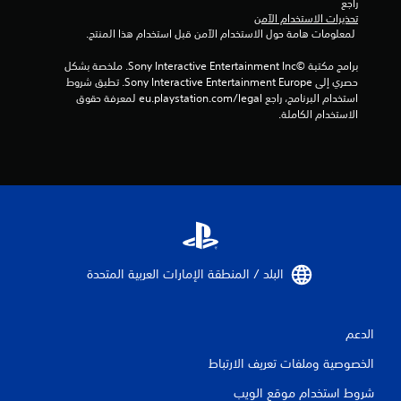
راجع 
م
تحذيرات الاستخدام الآمن
 لمعلومات هامة حول الاستخدام الآمن قبل استخدام هذا المنتج.
ن
برامج مكتبة ©Sony Interactive Entertainment Inc. ملخصة بشكل 
ا
حصري إلى Sony Interactive Entertainment Europe. تطبق شروط 
استخدام البرنامج، راجع eu.playstation.com/legal لمعرفة حقوق 
ل
الاستخدام الكاملة.
ت
ق
ي
ي
البلد / المنطقة الإمارات العربية المتحدة‏
م
ا
الدعم
ت
الخصوصية وملفات تعريف الارتباط
شروط استخدام موقع الويب