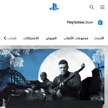
ب
ح
ث
الأحدث
مجموعات الألعاب
العروض
الاشتراكات
استعرض