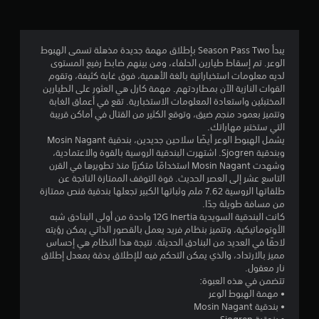
.
3
يبدأ Season Pass Two بإطلاق مهمة جديدة مذهلة تسمى الهبوط
الوعر. تم إسقاط طيارين الحلفاء، ومن بينهم ضابط رفيع المستوى
8
لديه معلومات استخباراتية بالغة الأهمية، فوق غابة كثيفة، وتقوم
القوات النازية الآن بمطاردتهم. مهمة كارل هي العثور على الطيارين
ن
المختبئين واستعادة المعلومات الاستخبارية. تقع في أعماق الغابة
وتتميز بعمود منجم ضيق، وتوقع الكثير من القتال في أماكن قريبة
ج
التي ستختبر مهاراتك.
يشمل الهبوط الوعر أيضًا سلاحين جديدين، بندقية Mosin Nagant
و
وبندقية Sjogren. اشتهرت البندقية الروسية بالقوة والاعتمادية،
وشهدت Mosin Nagant استخدامًا متكررًا منذ تطويرها في القرن
م
التاسع عشر إلى العصر الحديث. قوة التوقف الممتازة الناتجة عن
طلقاتها الروسية 7.62 ملم وثباتها الكبير تجعلها بندقية قنص ممتازة
م
من مسافة طويلة جدًا.
كانت البندقية السويدية 12G Inertia واحدة من أولى البنادق شبه
ن
الأوتوماتيكية، وتتميز بنظام فريد يعمل بالقصور الذاتي يمكن رؤيته
لاحقًا في العديد من البنادق الحديثة. نتيجة هذا النظام هي إحساس
5
مميز بالارتداد، والذي يمكن التحكم فيه للإطلاق بدقة بمعدل إطلاق
نار معقول.
ن
تتضمن في هذه العبوة:
• مهمة الهبوط الوعر
• بندقية Mosin Nagant
ج