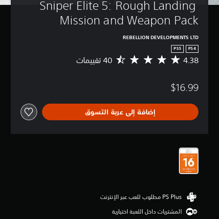
Sniper Elite 5: Rough Landing 
Mission and Weapon Pack
REBELLION DEVELOPMENTS LTD
PS5
PS4
4.38
م
ت
و
$16.99
س
ط
ا
إضافة إلى عربة التسوق
ل
ت
ق
ي
ي
م
4
.
3
8
ن
ج
المشتريات داخل اللعبة اختيارية
و