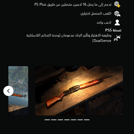
تدعم إلى ما يصل 16 لاعبين متصلين عن طريق PS Plus‏
م
م
اللعب المتصل اختياري
ن
5
لاعب واحد
ن
نسخة PS5‏
ج
وظيفة الاهتزاز وتأثير الزناد مدعومان (وحدة التحكم اللاسلكية
و
DualSense‏)
م
م
ن
إ
ج
م
ا
ل
ي
4
0
م
ن
ا
ل
ت
ق