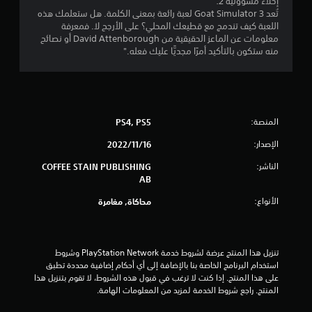
إخلاء مسؤولية 2:
م
تُعد Goat Simulator 3 لعبة رائعة بمعنى الكلمة. هل ستعلمك هذه
اللعبة كيف تندمج مع قطيعك المحلي؟ على الأرجح لا. فمعرفة
ن
معلومات عن الماعز الحقيقية من David Attenborough أو نصائح
منه ستكون بالتأكيد أمرًا مجديًّا عليك فعله."
إ
ج
م
المنصة:
PS4, PS5
ا
الإصدار:
16‏/11‏/2022
ل
الناشر:
COFFEE STAIN PUBLISHING
AB
ي
الأنواع:
محاكاة, مغامرة
2
7
تنزيل هذا المنتج عرضة لشروط خدمة PlayStation Network وشروط 
4
استخدام البرنامج الخاصة بنا بالإضافة إلى أي أحكام إضافية محددة تطبق 
على هذا المنتج. إذا كنت لا ترغب في قبول هذه الشروط، لا تقوم بتنزيل هذا 
م
المنتج. راجع شروط الخدمة لمزيد من المعلومات الهامة.