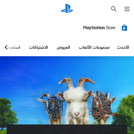
ب
ح
ث
الأحدث
مجموعات الألعاب
العروض
الاشتراكات
استعرض