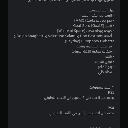
9
هراء أعيد تصميمه:
ن
- العب دور بلغور العجوز
- درع دبابات كاملة (MMO)
ج
- تزيين Goat Zero (GoatZ)
- خوذة وبذلة فضاء (Waste of Space)
و
- أقنعة Don Pastrami و Valentino Salami و Dolph Spaghetti و
Humphrey Ciabatta ‏(Payday)
م
- موسيقى تصويرية رقمية
- ملفات طباعة ثلاثية الأبعاد:
م
- بلغور
- توني شارك
ن
- برج الماعز
- قطع حُليّ
5
ن
""إخلاء مسؤولية:
PS5
يدعم من لاعب حتى 4 لاعبين في اللعب التعاوني
ج
PS4
و
يدعم من لاعب حتى اثنين في اللعب التعاوني
م