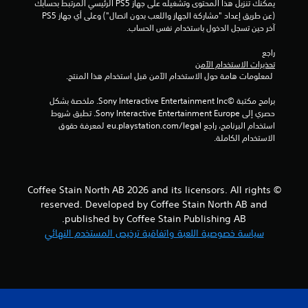
ن
يمكنك تنزيل هذا المحتوى وتشغيله على جهاز PS5 الرئيسي المرتبط بحسابك 
(عن طريق إعداد "مشاركة الجهاز واللعب بدون اتصال") وعلى أي جهاز PS5 
ا
آخر حين تسجل الدخول باستخدام نفس الحساب.
ل
راجع 
تحذيرات الاستخدام الآمن
 لمعلومات هامة حول الاستخدام الآمن قبل استخدام هذا المنتج.
ت
برامج مكتبة ©Sony Interactive Entertainment Inc. ملخصة بشكل 
ق
حصري إلى Sony Interactive Entertainment Europe. تطبق شروط 
استخدام البرنامج، راجع eu.playstation.com/legal لمعرفة حقوق 
ي
الاستخدام الكاملة.
ي
م
© Coffee Stain North AB 2026 and its licensors. All rights
reserved. Developed by Coffee Stain North AB and
ا
published by Coffee Stain Publishing AB.
ت
سياسة خصوصية اللعبة واتفاقية ترخيص المستخدم النهائي