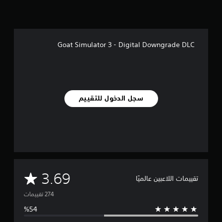
ق
ي
ي
م
ا
Goat Simulator 3 - Digital Downgrade DLC
ت
سجل الدخول للتقييم
م
3.69
تقييمات اللاعبين عالميًا
ت
و