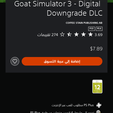
Goat Simulator 3 - Digital 
Downgrade DLC
COFFEE STAIN PUBLISHING AB
PS5
PS4
3.69
م
ت
و
$7.89
س
ط
ا
إضافة إلى عربة التسوق
ل
ت
ق
ي
ي
م
3
.
6
9
ن
ج
تدعم إلى ما يصل 4 لاعبين متصلين عن طريق PS Plus‏