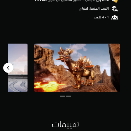
و
اللعب المتصل اختياري
م
م
ن
5
ن
ج
و
م
م
ن
إ
ج
م
ا
ل
ي
2
7
4
م
ن
ا
تقييمات
ل
ت