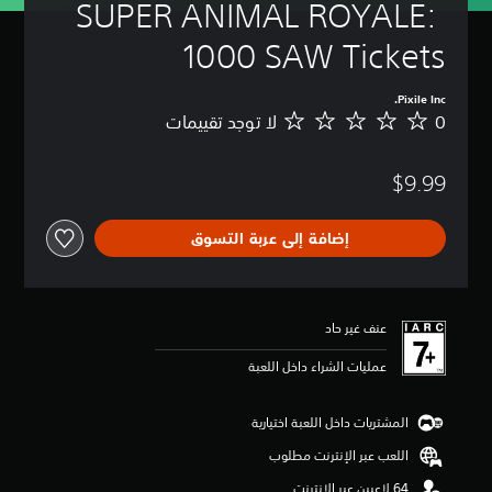
SUPER ANIMAL ROYALE: 
1000 SAW Tickets
Pixile Inc.
0
لا توجد تقييمات
ل
ا
ت
$9.99
و
ج
د
إضافة إلى عربة التسوق
ت
ق
ي
ي
م
عنف غير حاد
ا
ت
عمليات الشراء داخل اللعبة
المشتريات داخل اللعبة اختيارية
اللعب عبر الإنترنت مطلوب