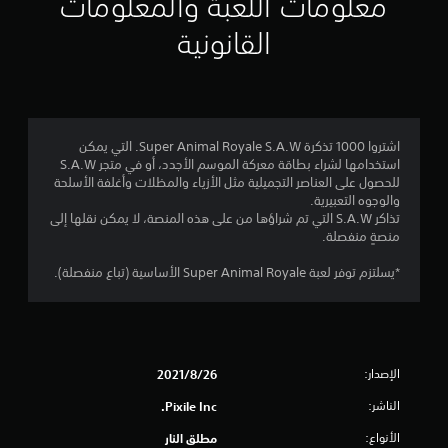
معلومات اللعبة والمعلومات
ا
القانونية
ت
اشتروا 1000 تذكرة Super Animal Royale S.A.W. التي يمكن
استخدامها لشراء بطاقة معركة الموسم الأجدد، أو في متجر S.A.W
للحصول على العناصر التجميلية مثل الأزياء والمظلات وأغلفة الأسلحة
والوجوه التعبيرية.
تذاكر S.A.W التي تم شراؤها من على هذه المنصة، لا يمكن نقلها إلى
منصةٍ منفصلة.
*يسلتزم توفر لعبة Super Animal Royale الأساسية (تباع منفصلة).
الإصدار:
26‏/8‏/2021
الناشر:
Pixile Inc.
الأنواع:
مطلق النار