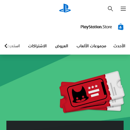
ب
ح
ث
الأحدث
مجموعات الألعاب
العروض
الاشتراكات
استعرض