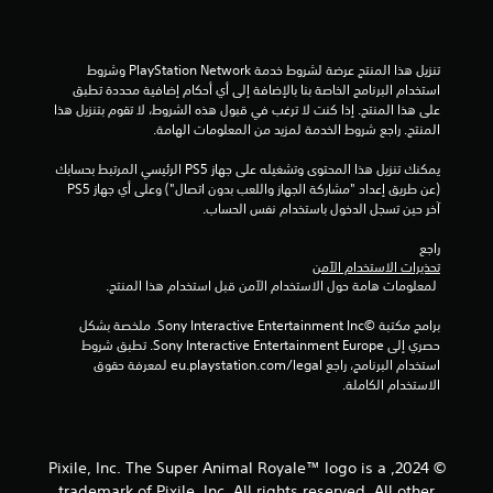
تنزيل هذا المنتج عرضة لشروط خدمة PlayStation Network وشروط 
استخدام البرنامج الخاصة بنا بالإضافة إلى أي أحكام إضافية محددة تطبق 
على هذا المنتج. إذا كنت لا ترغب في قبول هذه الشروط، لا تقوم بتنزيل هذا 
المنتج. راجع شروط الخدمة لمزيد من المعلومات الهامة.
يمكنك تنزيل هذا المحتوى وتشغيله على جهاز PS5 الرئيسي المرتبط بحسابك 
(عن طريق إعداد "مشاركة الجهاز واللعب بدون اتصال") وعلى أي جهاز PS5 
آخر حين تسجل الدخول باستخدام نفس الحساب.
راجع 
تحذيرات الاستخدام الآمن
 لمعلومات هامة حول الاستخدام الآمن قبل استخدام هذا المنتج.
برامج مكتبة ©Sony Interactive Entertainment Inc. ملخصة بشكل 
حصري إلى Sony Interactive Entertainment Europe. تطبق شروط 
استخدام البرنامج، راجع eu.playstation.com/legal لمعرفة حقوق 
الاستخدام الكاملة.
© 2024, Pixile, Inc. The Super Animal Royale™ logo is a
trademark of Pixile, Inc. All rights reserved. All other