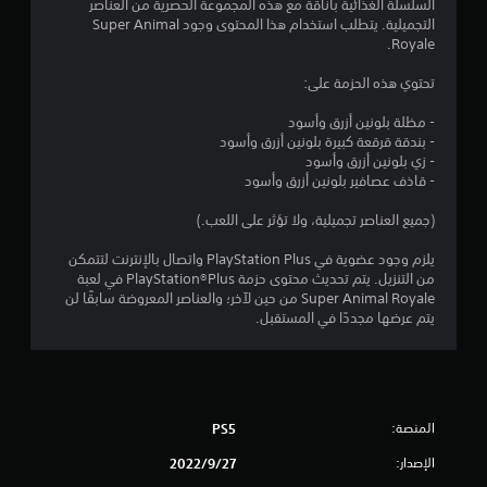
م
السلسلة الغذائية بأناقة مع هذه المجموعة الحصرية من العناصر
التجميلية. يتطلب استخدام هذا المحتوى وجود Super Animal
م
Royale.
ن
تحتوي هذه الحزمة على:
5
- مظلة بلونين أزرق وأسود
- بندقة قرقعة كبيرة بلونين أزرق وأسود
ن
- زي بلونين أزرق وأسود
- قاذف عصافير بلونين أزرق وأسود
ج
(جميع العناصر تجميلية، ولا تؤثر على اللعب.)
و
يلزم وجود عضوية في PlayStation Plus واتصال بالإنترنت لتتمكن
م
من التنزيل. يتم تحديث محتوى حزمة PlayStation®Plus في لعبة
Super Animal Royale من حين لآخر؛ والعناصر المعروضة سابقًا لن
يتم عرضها مجددًا في المستقبل.
م
ن
إ
المنصة:
PS5
ج
الإصدار:
27‏/9‏/2022