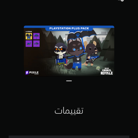
5
ن
ج
و
م
م
ن
إ
ج
م
ا
ل
ي
4
م
ن
ا
ل
ت
تقييمات
ق
ي
ي
م
ا