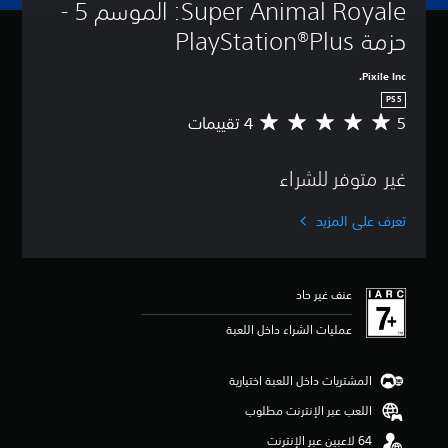
Super Animal Royale: الموسم 5 - 
حزمة PlayStation®Plus
Pixile Inc.
PS5
5
م
ت
و
غير متوفر للشراء
س
ط
ا
تعرف على المزيد
ل
ت
ق
ي
عنف غير حاد
ي
م
عمليات الشراء داخل اللعبة
5
ن
ج
المشتريات داخل اللعبة اختيارية
و
اللعب عبر الإنترنت مطلوب
م
م
ن