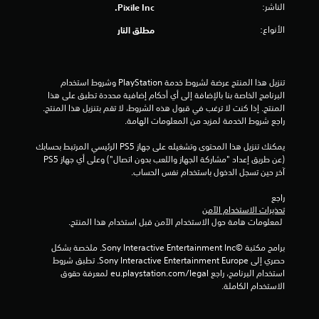
م
الناشر:
Pixile Inc.
ا
الأنواع:
مطلق النار
ل
ي
تنزيل هذا المنتج عرضة لشروط خدمة‫ PlayStation وشروط استخدام 
البرنامج الخاصة بنا بالإضافة إلى أي أحكام إضافية محددة تطبق على هذا 
4
المنتج. إذا كنت لا ترغب في قبول هذه الشروط، لا تقم بتنزيل هذا المنتج. 
راجع شروط الخدمة لمزيد من المعلومات الهامة.
م
يمكنك تنزيل هذا المحتوى وتشغيله على جهاز PS5 الرئيسي المرتبط بحسابك 
ن
(عن طريق إعداد "مشاركة الجهاز واللعب بدون اتصال") وعلى أي جهاز PS5 
آخر حين تسجل الدخول باستخدام نفس الحساب.
ا
راجع 
ل
تحذيرات الاستخدام الآمن
 لمعلومات هامة حول الاستخدام الآمن قبل استخدام هذا المنتج.
ت
برامج مكتبة ©Sony Interactive Entertainment Inc. ملخصة بشكل 
ق
حصري إلى Sony Interactive Entertainment Europe. تطبق شروط 
استخدام البرنامج، راجع eu.playstation.com/legal لمعرفة حقوق 
ي
الاستخدام الكاملة.
ي