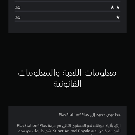
ط
ا
ل
ت
ق
ي
ي
معلومات اللعبة والمعلومات
م
القانونية
5
ن
ج
هذا عرض حصري إلى PlayStation®Plus.
و
ارتقِ بأزياء حيوانك نحو المستوى التالي مع حزمة PlayStation®Plus
للموسم 5 من لعبة Super Animal Royale. شق طريقك نحو قمة