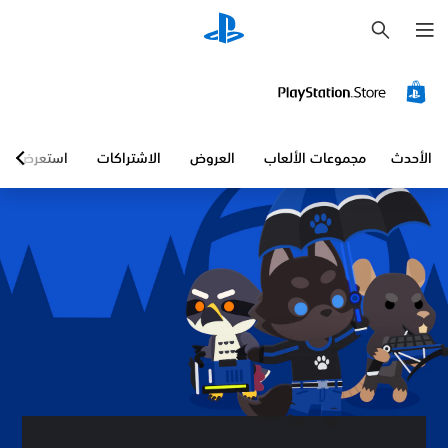
ب
ح
ث
الأحدث
مجموعات الألعاب
العروض
الاشتراكات
استعرض