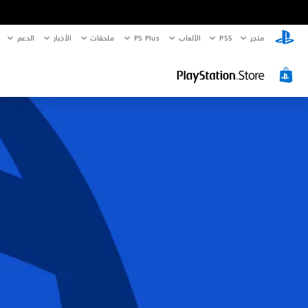
متجر
PS5‏
الألعاب
PS Plus
ملحقات
الأخبار
الدعم