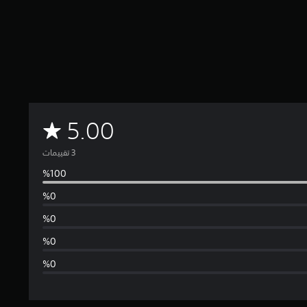
م
5.00
ت
و
س
ط
ا
ل