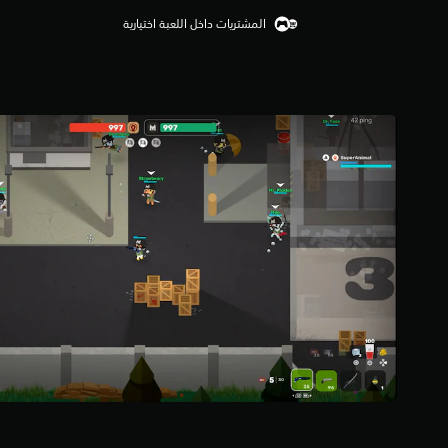
ي
المشتريات داخل اللعبة اختيارية
ي
م
5
ن
ج
و
م
م
ن
5
ن
ج
و
م
م
ن
إ
ج
م
ا
ل
ي