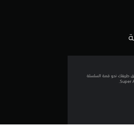
ت
ق
ي
ة
ي
م
5
يوانك نحو المستوى التالي مع حزمة PlayStation®Plus للموسم 3 من لعبة Super Animal Royale. شق طريقك نحو قمة السلسلة
ن
ج
و
م