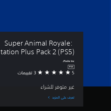
Super Animal Royale: 
tation Plus Pack 2 (PS5)
Pixile Inc.
PS5
5
م
ت
و
غير متوفر للشراء
س
ط
ا
تعرف على المزيد
ل
ت
ق