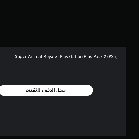
3
م
ن
ا
ل
ت
ق
ي
ي
م
Super Animal Royale: PlayStation Plus Pack 2 (PS5)
ا
ت
سجل الدخول للتقييم