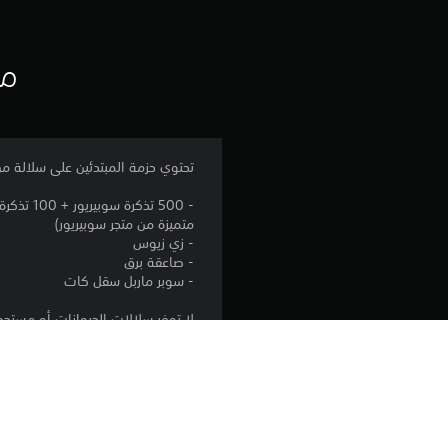
مع
تحتوي حزمة المبتدئين على سلالة من الحيوانات الخارقة، و 2 من العنا
متميزة من متجر سوبيريور)
- زي زيوس
- صاعقة برق
- سوبر ماربل سقل كات
لا توفر سلالات الحيوانات أو مستح
المنصة: