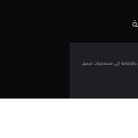
ق
ي
ة
ي
م
ن
م لشراء بطاقات سوبر أنيمال بالإضافة إلى مستحضرات تجميل
ج
م
ة
و
ا
تنزيل هذا المنتج عرضة لشروط خدمة PlayStation Network وشروط استخدام البرنامج 
الخاصة بنا بالإضافة إلى أي أحكام إضافية محددة تطبق على هذا المنتج. إذا كنت لا ترغب 