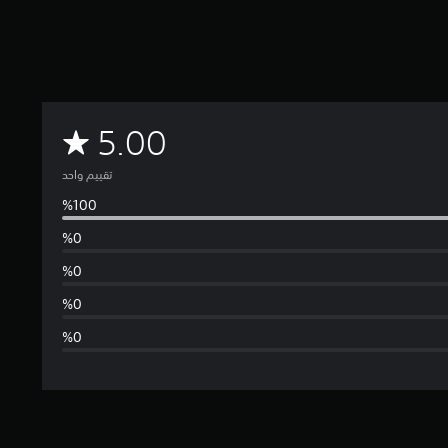
م
5.00
ت
تقييم واحد
و
س
ط
ا
ل
ت