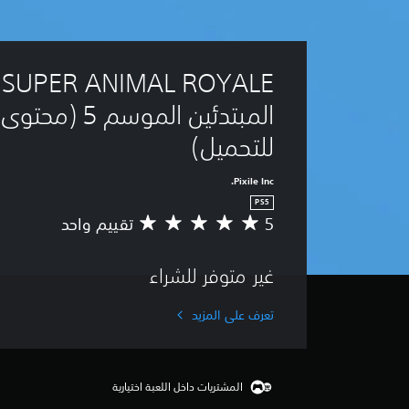
E
المبتدئين الموسم 5 
للتحميل)
Pixile Inc.
PS5
5
تقييم واحد
م
ت
و
غير متوفر للشراء
س
ط
ا
تعرف على المزيد
ل
ت
ق
ي
المشتريات داخل اللعبة اختيارية
ي