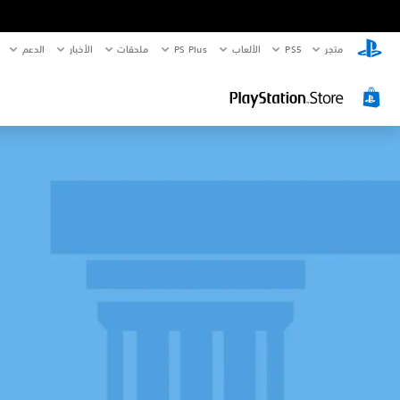
متجر
PS5‏
الألعاب
PS Plus
ملحقات
الأخبار
الدعم