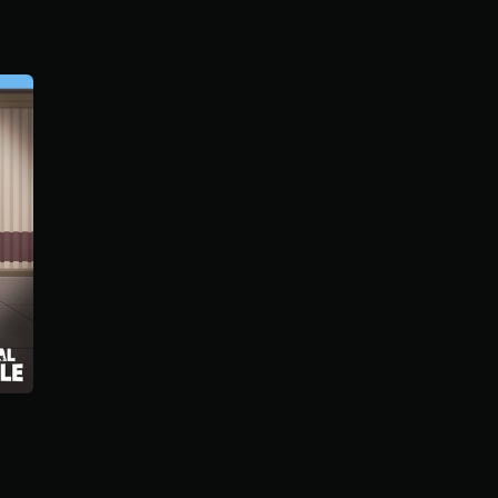
م
5
ن
ج
و
م
م
ن
5
ن
ج
و
م
م
ن
إ
ج
م
ا
ل
ي
1
م
ن