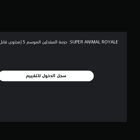
ا
ل
ت
ق
ي
ي
م
SUPER ANIMAL ROYALE: حزمة المبتدئين الموسم 5 (محتوى قابل للتحميل)
ا
ت
سجل الدخول للتقييم