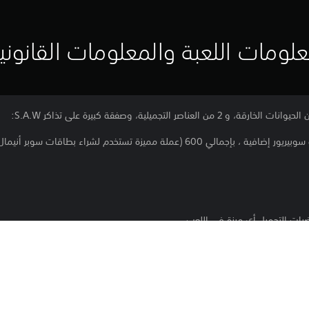
لومات اللعبة والمعلومات القانوني
صر التجميلية، وصفقة كبيرة على تذاكر S.A.W:
- 500 تذكرة سوبيريور + 100 تذكرة سوبيريور إضافية ، بإجمالي 600 (عملة مميزة تستخد
ضرات التجميل أي ميزة في اللعب.
PS5