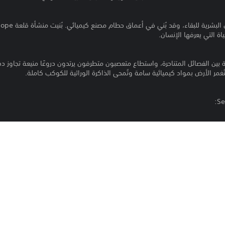
ة التي يعرفها الإنسان.
ين الفصائل المتناحرة، واستطاع متعصبون متطرفون يرتدون دروعًا منيعة تجاوز دف
غمر الأرض بمواد كيميائية سامة وتُمحى الذاكرة الوراثية للكوكب كاملة.
شاء منطقة آمنة يمكنه منها تفكيك الدفاعات. ينبعث من صميم الدرع حاجزًا مضادً
ن آلية.