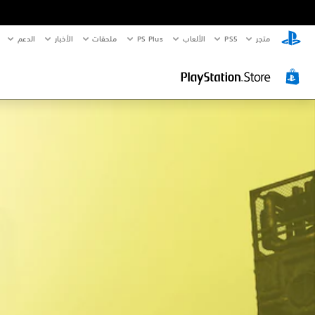
متجر
PS5‏
الألعاب
PS Plus
ملحقات
الأخبار
الدعم