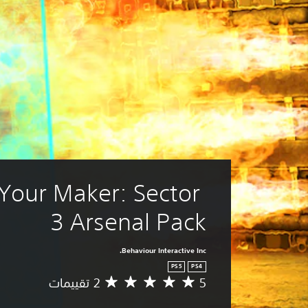
Your Maker: Sector 
3 Arsenal Pack
Behaviour Interactive Inc.
PS5
PS4
5
م
ت