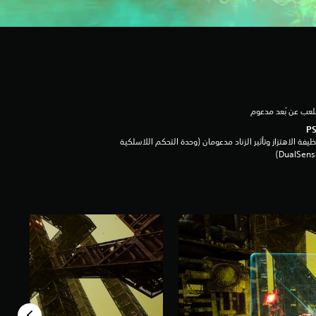
لعب عن بُعد مدعوم
يفة الاهتزاز وتأثير الزناد مدعومان (وحدة التحكم اللاسلكية
DualSen‏)