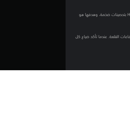
ن
كان Genebank آخر أمل عظيم لدى البشرية للبقاء، وقد بُني في أعماق حطام مصنع كيميائي. بُنيت منشأة قلعة Hope بتحصينات ضخمة، وهدفها هو
ج
و
اعات القلعة. عندما تأكد ضياع كل
م
م
ن
5
ن
ا للاختراق يمكنه تحمل أي شيء،
ج
و
م