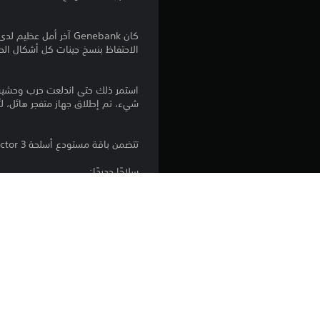
الاحتفاظ بنسخ جينات كل أشكال الحيا
استمر ذلك حتى اندلعت حرب وحشية ب
شيء، تم إطلاق جهاز متفجر هائل، لتُ
تتضمن باقة مستودع أسلحة Sector 3:
سلاحًا جديدًا:
درع Lodestar
درع تكتيكي قوي يمكّن حامله من إن
حيث إنه منتشل من حطام طائرات شح
فخًا جديدًا:
فخ Launchpad