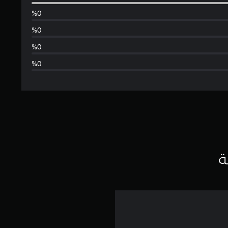
و
س
ط
ا
ل
ت
ق
ي
ة
ي
م
5