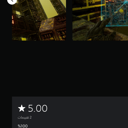
م
5.00
ت