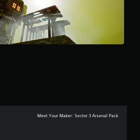
إ
ج
م
ا
ل
ي
2
م
ن
ا
ل
ت
ق
ي
ي
م
ا
ت
Meet Your Maker: Sector 3 Arsenal Pack