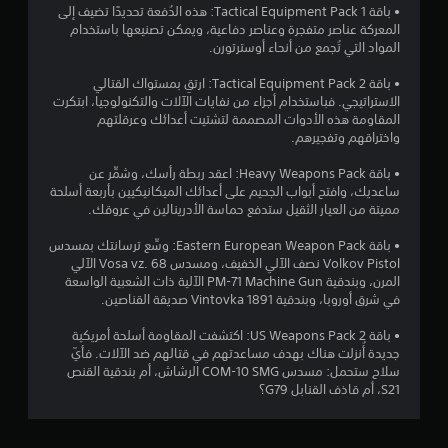
ل
• باقة Tactical Equipment Pack 1: هذه الدُفعة تحديدًا تضيف إلى
ا
ي
ل
ت
المعركة عناصر متفجرة وعناصر دفاعية، ويمكن تصنيعها باستخدام
أ
س
ي
ر
المواد التي تُجمع من أنحاء أوسترتورن.
ث
ي
م
ج
ن
ي
)
• باقة Tactical Equipment Pack 2: ارتقِ بمستواك القتالي
م
ا
ة
ت
الاستراتيجي. فباستخدام أجزاء من نفايات الآلات والتكنولوجيا، ابتكرت
ء
ة
ل
ت
المقاومة هذه الأدوات المصممة لتشتيت أعدائك وعرقلتهم
ط
ا
ط
و
واختراقهم وتفجيرهم.
ر
ر
ل
ف
ي
ي
ك
ر
• باقة Heavy Weapons Pack: اعقد ربطة رأسك، وشمِّر عن
ق
ق
ب
ب
ساعديك، وافتح أبواب الجحيم على أعدائك الميكانيكيين بأربعة أسلحة
ة
ة
ي
ع
مميتة من العيار الثقيل ستدفع حماسة الأدرينالين في عروقك.
ا
ا
ض
ر
ل
ل
ا
ة
• باقة Eastern European Weapon Pack: وسِّع ترسانتك بمسدس
ل
ل
ل
Volkov Pistol نصف الآلي الخفيف، ومسدس Vosa vz. 68 الآلي
ع
تُ
ع
خ
المرن، وبندقية PM-71 Machine Gun الآلية ذات الشعبية الواسعة
ب
ع
ب
ي
في شرق أوروبا، وبندقية Vintovka 1891 صديقة القناصين.
ا
ف
رَ
ا
ل
ي
ض
ر
• باقة US Weapons Pack 2: اكتشفت المقاومة أسلحة أمريكية
ت
ن
أ
ا
جديدة أُنزلت هناك بهدف مساعدتهم في قتالهم ضد الآلات. فأيّ
ي
ي
ص
ت
سلاح ستحمل: مسدس COM-10 SMG الرشاش، أم بندقية القنص
ق
و
و
ل
S21، أم قاذف القنابل G79؟
د
ق
ص
ع
ت
ا
ت
ك
ؤ
.
ل
س
د