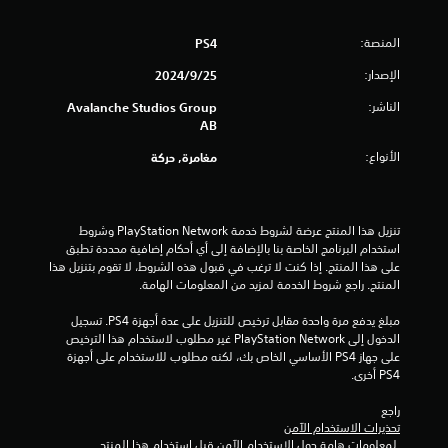
ت
ا
ي
ر
ل
إ
إ
ج
المنصة:
PS4
ذ
ي
ل
م
ر
ى
ق
ة
الإصدار:
25‏/9‏/2024
ا
ع
ا
ب
ع
ن
الناشر:
Avalanche Studios Group
ا
ف
ي
ا
AB
س
ا
ن
ء
ت
ل
.
الأنواع:
مغامرة, حركة
ب
خ
ل
ص
د
ع
ر
ا
ي
ب
ي
م
م
ة
تنزيل هذا المنتج عرضة لشروط خدمة PlayStation Network وشروط 
.
ح
ك
استخدام البرنامج الخاصة بنا بالإضافة إلى أي أحكام إضافية محددة تطبق 
م
ج
ن
على هذا المنتج. إذا كنت لا ترغب في قبول هذه الشروط، لا تقوم بتنزيل هذا 
ؤ
م
ل
المنتج. راجع شروط الخدمة لمزيد من المعلومات الهامة.
خ
ق
ع
ط
تً
ب
مبلغ يدفع مرة واحدة مقابل ترخيص للتنزيل على عدة أجهزة PS4. تسجيل 
أ
ا
الدخول إلى PlayStation Network غير مطلوب لاستخدام هذا الترخيص 
ه
ك
ي
على جهاز PS4 الأساسي الخاص بك، لكنه مطلوب للاستخدام على أجهزة 
ا
ب
م
PS4 أخرى.
ر
ب
ك
ل
د
ن
راجع 
ت
و
ك
تحذيرات الاستخدام الآمن
س
ن
 لمعلومات هامة حول الاستخدام الآمن قبل استخدام هذا المنتج.
إ