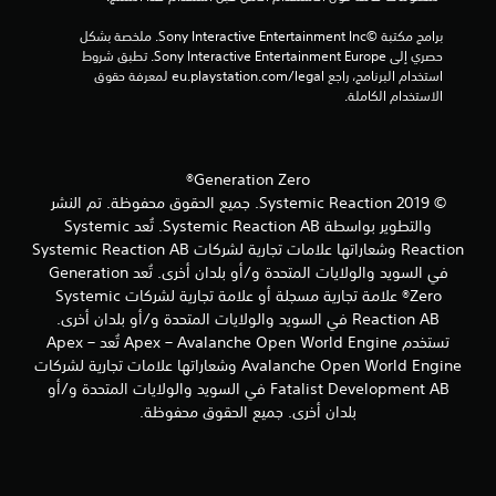
ه
ا
ي
ي
ل
برامج مكتبة ©Sony Interactive Entertainment Inc. ملخصة بشكل 
ق
ل
حصري إلى Sony Interactive Entertainment Europe. تطبق شروط 
ا
ض
ق
استخدام البرنامج، راجع eu.playstation.com/legal لمعرفة حقوق 
ف
غ
ر
الاستخدام الكاملة.
ا
ط
ا
ل
ء
ا
ل
ت
ل
ع
ه
م
ب
Generation Zero®
ا
س
ة
© 2019 Systemic Reaction. جميع الحقوق محفوظة. تم النشر
.
ت
م
والتطوير بواسطة Systemic Reaction AB. تُعد Systemic
م
ؤ
Reaction وشعاراتها علامات تجارية لشركات Systemic Reaction AB
ا
ق
ر
في السويد والولايات المتحدة و/أو بلدان أخرى. تُعد Generation
تً
ل
ع
Zero® علامة تجارية مسجلة أو علامة تجارية لشركات Systemic
ا
ت
ل
ف
Reaction AB في السويد والولايات المتحدة و/أو بلدان أخرى.
س
ى
ي
تستخدم Apex – Avalanche Open World Engine تُعد Apex –
م
ا
أ
Avalanche Open World Engine وشعاراتها علامات تجارية لشركات
ي
ل
ي
ا
Fatalist Development AB في السويد والولايات المتحدة و/أو
أ
و
ت
بلدان أخرى. جميع الحقوق محفوظة.
ز
ق
ا
ر
ت
ل
ف
ا
ي
ت
ر
أ