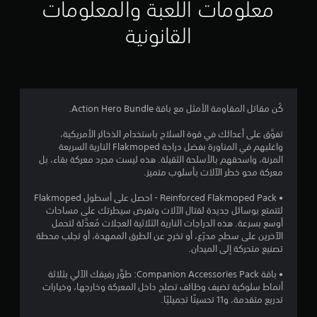
م
ع
معلومات اللعبة والمعلومات
ة
د
ط
ك
و
ي
ر
ن
س
القانونية
ن
م
ي
ا
ح
ك
ق
ا
ل
ر
ن
ة
ذ
ك
ك
ت
ل
ا
ر
م
س
ت
ا
ر
ه
ت
كُن مقاتل المقاومة الأمثل مع باقة Action Hero Bundle.
و
ا
ع
ل
ت
ج
ق
ا
ق
تفوَّق على أعدائك في قوة السلاح باستخدام الذخائر الأمريكية،
أ
ع
ر
ل
واغلبهم في المناورة بفضل دراجة Flakmoped النارية السريعة
ث
ة
ا
ق
ي
المرنة، واسحقهم بالأسلحة الثقيلة. هذه ليست مجرد معركة بقاء، بل
ي
ا
ء
ا
معركة محو خطر الآلات بأسلوب متميز.
ر
ل
ت
ي
ب
ا
م
ه
• Reinforced Flakmoped Pack - احصل على أسطول Flakmoped
ل
ت
ع
ا
م
لتتمتع بوسائل جديدة لقتال الآلات وتفرض سيطرتك على مساحات
ا
ل
ل
.
أوسع بسرعة. هذه الدراجات النارية الثلاثية العجلات مُعدَّلة لتحمل
ل
ل
و
ا
الآخرين على سطح مدرّع، أو تخرج عن الطرق الممهدة، أو تجلب محطة
ك
م
ض
تصنيع متحركة إلى الميدان.
ن
ا
ا
ب
ت
م
ص
ت
ط
• باقة Companion Accessories Pack: طوِّر رفيقك الآلي بثلاثة
ي
و
ا
(
أنماط سلوكية تضيف وظائف تصلح داخل المعركة وخارجها، وخيارات
ر
ل
ص
أ
تدريع متقدمة، و11 تحسينًا تجميليًا.
ا
ت
ا
س
ف
ع