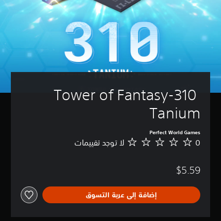
Tower of Fantasy-310 
Tanium
Perfect World Games
0
لا توجد تقييمات
ل
ا
ت
$5.59
و
ج
د
إضافة إلى عربة التسوق
ت
ق
ي