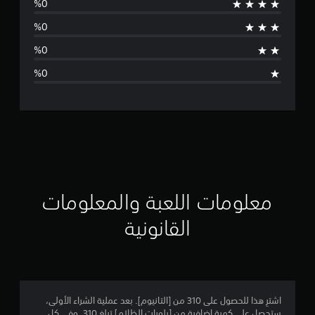
و
ج
د
ت
ق
ي
ي
م
معلومات اللعبة والمعلومات
ا
القانونية
ت
اشترِ هذا للحصول على 310 من [التانيوم]. بعد عملية الشراء الأولى،
ستحصل على كمية إضافية من [بلورات الظلام] تبلغ 310. وفي كل