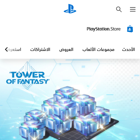
ب
ح
ث
الأحدث
مجموعات الألعاب
العروض
الاشتراكات
استعرض