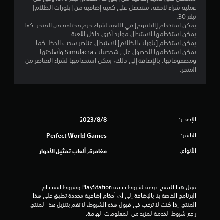
عملية شراء لاحقة، ستحصل على كمية إضافية من [بلورات الظلام]
تبلغ 30.
يمكن استخدام [التانيوم] في اللعبة لشراء حزم مختلفة من المتجر. كما
يمكن استخدامها لاستبدال موارد أخرى داخل اللعبة.
يمكن استخدام [بلورات الظلام] لاستبدال عناصر سحب الحظ. كما
يمكن استخدامها للحصول على شخصيات Simulacra وأسلحتها
ومصفوفاتها. بالإضافة إلى ذلك، يمكن استخدامها لشراء العناصر من
المتجر.
الإصدار:
8‏/8‏/2023
الناشر:
Perfect World Games
الأنواع:
مغامرة, ألعاب تمثيل الأدوار
تنزيل هذا المنتج عرضة لشروط خدمة‫ PlayStation وشروط استخدام 
البرنامج الخاصة بنا بالإضافة إلى أي أحكام إضافية محددة تطبق على هذا 
المنتج. إذا كنت لا ترغب في قبول هذه الشروط، لا تقم بتنزيل هذا المنتج. 
راجع شروط الخدمة لمزيد من المعلومات الهامة.