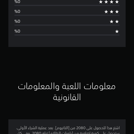
و
ج
د
ت
ق
ي
ي
م
معلومات اللعبة والمعلومات
ا
القانونية
ت
اشترِ هذا للحصول على 2080 من [التانيوم]. بعد عملية الشراء الأولى،
ستحصل على كمية إضافية من [بلورات الظلام] تبلغ 2080. وفي كل