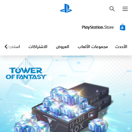
ب
ح
ث
الأحدث
مجموعات الألعاب
العروض
الاشتراكات
استعرض