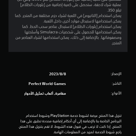
عملية شراء لاحقة، ستحصل على كمية إضافية من [بلورات الظلام]
تبلغ 350.
يمكن استخدام [التانيوم] في اللعبة لشراء حزم مختلفة من المتجر. كما
يمكن استخدامها لاستبدال موارد أخرى داخل اللعبة.
يمكن استخدام [بلورات الظلام] لاستبدال عناصر سحب الحظ. كما
يمكن استخدامها للحصول على شخصيات Simulacra وأسلحتها
ومصفوفاتها. بالإضافة إلى ذلك، يمكن استخدامها لشراء العناصر من
المتجر.
الإصدار:
8‏/8‏/2023
الناشر:
Perfect World Games
الأنواع:
مغامرة, ألعاب تمثيل الأدوار
تنزيل هذا المنتج عرضة لشروط خدمة‫ PlayStation وشروط استخدام 
البرنامج الخاصة بنا بالإضافة إلى أي أحكام إضافية محددة تطبق على هذا 
المنتج. إذا كنت لا ترغب في قبول هذه الشروط، لا تقم بتنزيل هذا المنتج. 
راجع شروط الخدمة لمزيد من المعلومات الهامة.