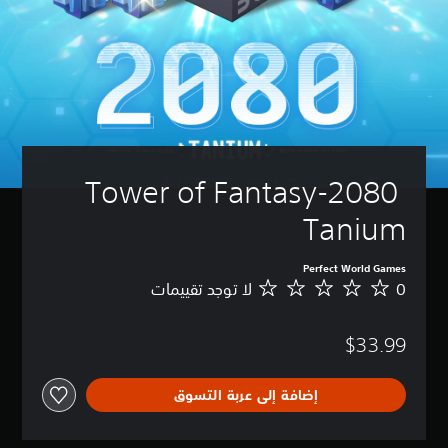
Tower of Fantasy-2080 
Tanium
Perfect World Games
0
لا توجد تقييمات
ل
ا
ت
$33.99
و
ج
د
إضافة إلى عربة التسوق
ت
ق
ي