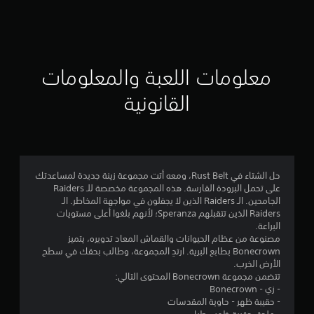
ق
ي
ي
معلومات اللعبة والمعلومات
م
القانونية
4
.
9
حل الشتاء في Rust Belt، ومعه أتت مجموعة زينة جديدة لمساعدتك
على تحمل البرودة القارسة. هذه المجموعة مخصصة للـ Raiders
1
الجامحين. الـ Raiders الذين لا يجفلون في مواجهة المخاطر. الـ
Raiders الذين تتقبلهم Speranza؛ لأنهم بلغوا أعلى مستويات
ن
البراعة.
مصنوعة من عظام الحيوانات والقماش المعاد تدويره، يتميز
ج
Bonecrown بطابع البرية. ارتدِ المجموعة، وطالب بحقك في سطح
الأرض الخرب.
و
تتضمن مجموعة Bonecrown المحتوى التالي:
- زي - Bonecrown
م
- حقيبة ظهر - حاوية المقدسات