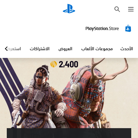
ب
ح
ث
الأحدث
مجموعات الألعاب
العروض
الاشتراكات
استعرض