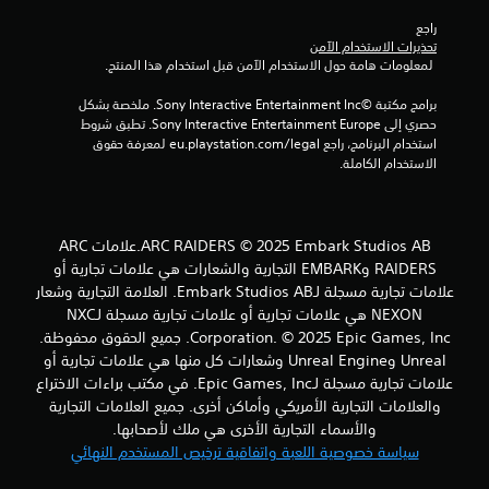
ا
راجع 
تحذيرات الاستخدام الآمن
ل
 لمعلومات هامة حول الاستخدام الآمن قبل استخدام هذا المنتج.
ي
برامج مكتبة ©Sony Interactive Entertainment Inc. ملخصة بشكل 
حصري إلى Sony Interactive Entertainment Europe. تطبق شروط 
3
استخدام البرنامج، راجع eu.playstation.com/legal لمعرفة حقوق 
الاستخدام الكاملة.
4
م
ARC RAIDERS © 2025 Embark Studios AB.علامات ARC
ن
RAIDERS وEMBARK التجارية والشعارات هي علامات تجارية أو
علامات تجارية مسجلة لـEmbark Studios AB. العلامة التجارية وشعار
ا
NEXON هي علامات تجارية أو علامات تجارية مسجلة لـNXC
ل
Corporation. © 2025 Epic Games, Inc. جميع الحقوق محفوظة.
Unreal وUnreal Engine وشعارات كل منها هي علامات تجارية أو
ت
علامات تجارية مسجلة لـEpic Games, Inc. في مكتب براءات الاختراع
والعلامات التجارية الأمريكي وأماكن أخرى. جميع العلامات التجارية
ق
والأسماء التجارية الأخرى هي ملك لأصحابها.
سياسة خصوصية اللعبة واتفاقية ترخيص المستخدم النهائي
ي