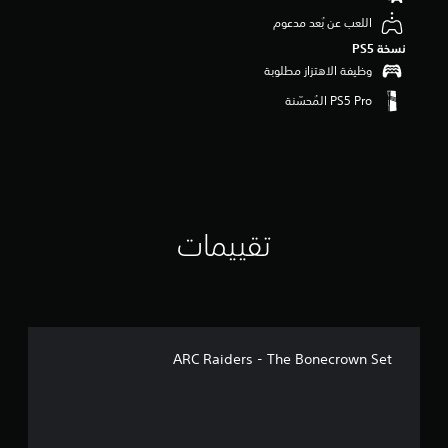
و
اللعب عن بُعد مدعوم
م
نسخة PS5‏
م
ن
وظيفة الاهتزاز مطلوبة
5
ن
ج
و
م
م
ن
إ
ج
تقييمات
م
ا
ل
ي
3
4
م
ARC Raiders - The Bonecrown Set
ن
ا
ل
ت
ق