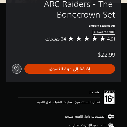
ARC Raiders - The 
Bonecrown Set
Embark Studios AB
4.91
م
ت
و
$22.99
س
ط
ا
إضافة إلى عربة التسوق
ل
ت
ق
ي
ي
عنف حاد
م
4
تفاعل المستخدمين, عمليات الشراء داخل اللعبة
.
9
1
المشتريات داخل اللعبة اختيارية
ن
اللعب عبر الإنترنت مطلوب
ج