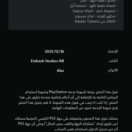
- ملحق حقيبة ظهر - طبل
م
- تميمة حقيبة ظهر - جمجمة أيل
- تصفيفة شعر - كعكة مضفرة
ن
- مظهر للوجه - قناع مرسوم
- 2400 من Raider Tokens
5
ن
ج
الإصدار:
16‏/12‏/2025
و
الناشر:
Embark Studios AB
م
الأنواع:
حركة
م
ن
تنزيل هذا المنتج عرضة لشروط خدمة‫ PlayStation وشروط استخدام 
البرنامج الخاصة بنا بالإضافة إلى أي أحكام إضافية محددة تطبق على هذا 
المنتج. إذا كنت لا ترغب في قبول هذه الشروط، لا تقم بتنزيل هذا المنتج. 
إ
راجع شروط الخدمة لمزيد من المعلومات الهامة.
ج
يمكنك تنزيل هذا المحتوى وتشغيله على جهاز PS5 الرئيسي المرتبط بحسابك 
(عن طريق إعداد "مشاركة الجهاز واللعب بدون اتصال") وعلى أي جهاز PS5 
م
آخر حين تسجل الدخول باستخدام نفس الحساب.