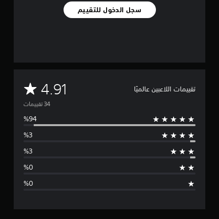
ي
سجل الدخول للتقييم
ي
م
ا
ت
م
4.91
تقييمات اللاعبين عالميًا
ت
و
س
ط
ا
ل
ت