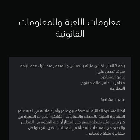
ل
ل
ع
ي
ع
ب
ب
ه
معلومات اللعبة والمعلومات
1
ة
ا
.
القانونية
ب
2
د
ا
9
و
ل
ن
ر
0
ا
ا
ل
ح
باقة 3 العاب اكشن مليئة بالحماس و المتعة , عند شراء هذه الباقة
3
ض
سوف تحصل على:
ة
غ
عامر: المشاجرة
م
ا
ط
مغامرات عامر: عالم مفتوح
ل
ع
المطاردة
ن
ب
ل
ص
عامر: المشاجرة
ى
ا
ر
أ
ي
ابدأ المشاجرة العائلية المضحكة بين عامر وأفراد عائلته في لعبة عامر:
ل
ز
ة
المشاجرة المليئة بالضحك والمفاجآت. اكتشفوا الأدوات المميزة في
ر
(
كل ماب، مثل شنطة السفر في المطار أو دلة القهوة في المجلس
ت
ا
والعديد من المفاجآت المخبأة في المابات الاخرى، لتجعلوا كل
أ
ر
مشاجرة مليئة بالحماس.
س
ق
م