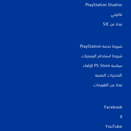
ص
PlayStation Studios
ز
ر
ر
ي
قانوني
ا
.
ر
نبذة عن SIE‏
م
م
ت
ؤ
ع
د
ش
شروط خدمة PlayStation‏
د
ر
ة
ا
شروط استخدام البرمجيات
ف
ت
ي
سياسة PS Store للإلغاء
ا
ن
ل
ف
التحذيرات الصحية
ص
س
و
ا
نبذة عن التقييمات
ت
ل
و
ا
ق
ل
ت
ا
Facebook
.
ت
X
ج
ا
ي
YouTube
ه
م