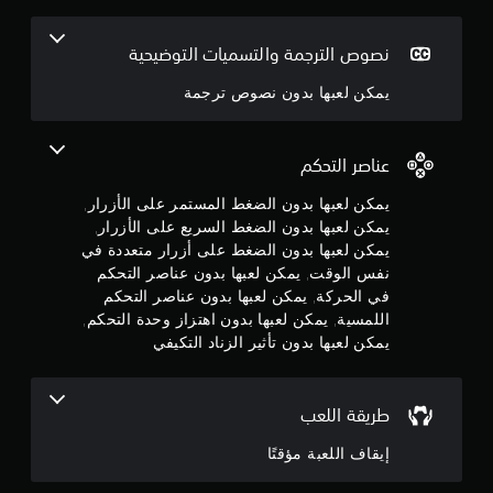
ن
أ
ر
ه
5
ع
د
نصوص الترجمة والتسميات التوضيحية
ة
ا
ن
أ
ف
يمكن لعبها بدون نصوص ترجمة
و
ا
ج
خ
ل
ل
ت
ا
و
عناصر التحكم
ف
ل
ا
و
م
يمكن لعبها بدون الضغط المستمر على الأزرار,
ع
ق
يمكن لعبها بدون الضغط السريع على الأزرار,
ل
ت
م
ي
يمكن لعبها بدون الضغط على أزرار متعددة في
م
ة
نفس الوقت, يمكن لعبها بدون عناصر التحكم
ح
ن
م
د
في الحركة, يمكن لعبها بدون عناصر التحكم
ق
و
اللمسية, يمكن لعبها بدون اهتزاز وحدة التحكم,
إ
ا
د
يمكن لعبها بدون تأثير الزناد التكيفي
ب
.
ج
ل
ب
م
ي
ي
طريقة اللعب
ئ
م
ا
ة
ك
إيقاف اللعبة مؤقتًا
ا
ن
ل
ل