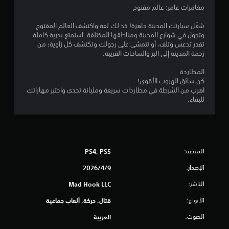
ا
ت
مغامرات عامر: عالم مفتوح
س
ي
ع
ي
شغّل سيارتك المدينة جاهزة! خذ لك لفة واكتشف العالم المفتوح
د
ي
)
وتجول في شوارع المدينة ومناطقها المختلفة. استمتع بحرية كاملة
د
تقدر تدعس وتلف، أو تتمشى على رجولك وتكتشف كل زاوية؛ من
ي
ة
م
زحمة المدينة إلى البر والساحات القريبة.
م
ف
ك
ي
ا
المطاردة
ن
ن
كن سائق الهروب الأقوى!
ك
ت
ف
اهرب من الشرطة في مطاردات سريعة ومليانة تحدي واختبر مهاراتك
ا
س
للبقاء.
ل
ا
ل
ع
ل
ب
و
ب
ق
د
ت
المنصة:
PS4, PS5
و
ي
ن
الإصدار:
9‏/4‏/2026
م
ح
ك
ر
الناشر:
Mad Hook LLC
ن
ك
ك
الأنواع:
قتال, حركة, ألعاب جماعية
ا
ل
ت
الصوت:
العربية
ع
و
ب
ت