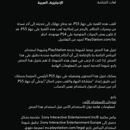
لغات الشاشة:
الإنجليزية, العربية
ا
أ
ل
ث
ل
ي
ع
ر
للعب هذه اللعبة على جهاز PS5، قد يحتاج جهازك إلى تحديثه إلى آخر نسخة 
ب
ا
من برمجيات النظام. بالرغم من إمكانية لعب هذه اللعبة على جهاز PS5، قد 
ة
ت
لا تكون بعض الميزات المتوفرة على PS4 موجودة. انظر 
و
ا
‎PlayStation.com/bc لمزيد من التفاصيل.
ا
ل
ل
ك
تنزيل هذا المنتج عرضة لشروط خدمة‫ PlayStation وشروط استخدام 
ت
ا
البرنامج الخاصة بنا بالإضافة إلى أي أحكام إضافية محددة تطبق على هذا 
ن
م
المنتج. إذا كنت لا ترغب في قبول هذه الشروط، لا تقم بتنزيل هذا المنتج. 
ق
ي
راجع شروط الخدمة لمزيد من المعلومات الهامة.
ل
ر
ف
ا
يمكنك تنزيل هذا المحتوى وتشغيله على جهاز PS5 الرئيسي المرتبط بحسابك 
ي
ف
(عن طريق إعداد "مشاركة الجهاز واللعب بدون اتصال") وعلى أي جهاز PS5 
ا
ي
آخر حين تسجل الدخول باستخدام نفس الحساب.
ل
أ
ق
ث
راجع 
و
ن
تحذيرات الاستخدام الآمن
ا
ا
 لمعلومات هامة حول الاستخدام الآمن قبل استخدام هذا المنتج.
ئ
ء
م
ط
برامج مكتبة ©Sony Interactive Entertainment Inc. ملخصة بشكل 
ب
ر
حصري إلى Sony Interactive Entertainment Europe. تطبق شروط 
د
ي
استخدام البرنامج، راجع eu.playstation.com/legal لمعرفة حقوق 
و