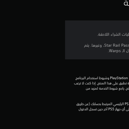
ي
ة
م
ا
ت
يمكن استخدام Stellar Jades للاستبدال بالعناصر الموجودة داخل اللعبة، مثل Star Rail Passes، Star Rail Special Passes، Fuel، وغيرها. يتم
تنزيل هذا المنتج عرضة لشروط خدمة PlayStation Network وشروط استخدام البرنامج 
الخاصة بنا بالإضافة إلى أي أحكام إضافية محددة تطبق على هذا المنتج. إذا كنت لا ترغب 
في قبول هذه الشروط، لا تقوم بتنزيل هذا المنتج. راجع شروط الخدمة لمزيد من 
يمكنك تنزيل هذا المحتوى وتشغيله على جهاز PS5 الرئيسي المرتبط بحسابك (عن طريق 
إعداد "مشاركة الجهاز واللعب بدون اتصال") وعلى أي جهاز PS5 آخر حين تسجل الدخول 