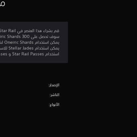
مع
قم بشراء هذا العنصر في Honkai: Star Rail؛ للحصول على Oneiric Shard ×300.
سوف تحصل على 300 Oneiric Shards إضافية عند أول عملية شراء لهذا العنصر، و30 Oneiric Shards إضافية لعمليات الشراء اللاحقة.
يمكن استخدام Oneiric Shards لشراء حزم في اللعبة والاستبدال بالعملة الموجودة داخل اللعبة Stellar Jade.
استخدام Star Rail Passes و Star Rail Special Passes للحصول على الشخصيات النادرة والـ Light Cones من خلال الـ Warps.
الإصدار:
الناشر:
الأنواع: