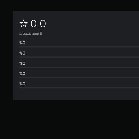
ل
0.0
ا
لا توجد تقييمات
ت
و
ج
د
ت
ق
ي