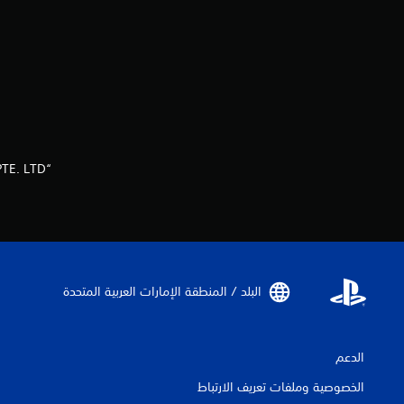
“HoYoverse” is a trademark and/or registered trademark of COGNOSPHERE PTE. LTD.
البلد / المنطقة الإمارات العربية المتحدة‏
الدعم
الخصوصية وملفات تعريف الارتباط