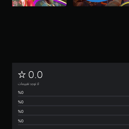
ل
0.0
ا
لا توجد تقييمات
ت
و
ج