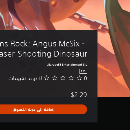
s Rock: Angus McSix - 
Laser-Shooting Dinosaur'
Garage51 Entertainment S.L.
PS5
0
لا توجد تقييمات
ل
ا
ت
$2.29
و
ج
د
إضافة إلى عربة التسوق
ت
ق
ي
ي