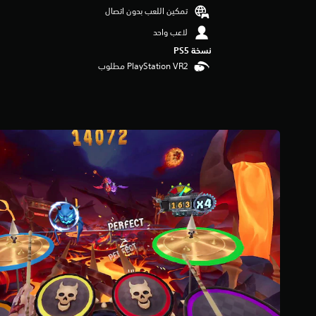
م
تمكين اللعب بدون اتصال
ا
لاعب واحد
ت
نسخة PS5‏