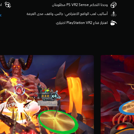
وحدتا التحكم PS VR2 Sense مطلوبتان
اهت
‫أساليب لعب الواقع الافتراضي: جالس، واقف، مدى الغرفة
ع
اهتزاز قناع PlayStation VR2 اختياري