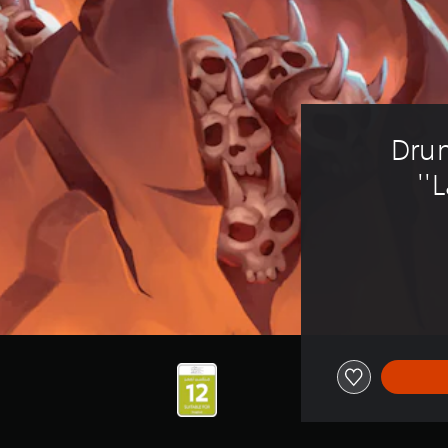
Drum
'