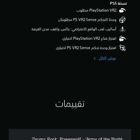
نسخة PS5‏
وحدتا التحكم PS VR2 Sense مطلوبتان
‫أساليب لعب الواقع الافتراضي: جالس، واقف، مدى الغرفة
اهتزاز قناع PlayStation VR2 اختياري
اهتزاز وحدة تحكم PS VR2 Sense اختياري
عرض الكل
تقييمات
Drums Rock: Powerwolf - 'Army of the Night'