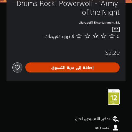
Drums Rock: Powerwolf - 'Army 
of the Night'
Garage51 Entertainment S.L.
PS5
0
لا توجد تقييمات
ل
ا
ت
$2.29
و
ج
د
إضافة إلى عربة التسوق
ت
ق
ي
ي
م
ا
ت
تمكين اللعب بدون اتصال
لاعب واحد