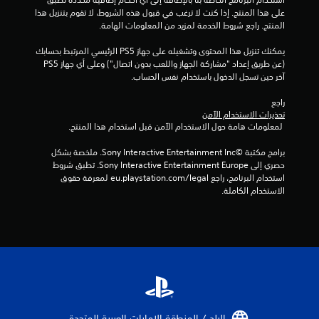
على هذا المنتج. إذا كنت لا ترغب في قبول هذه الشروط، لا تقوم بتنزيل هذا 
المنتج. راجع شروط الخدمة لمزيد من المعلومات الهامة.
يمكنك تنزيل هذا المحتوى وتشغيله على جهاز PS5 الرئيسي المرتبط بحسابك 
(عن طريق إعداد "مشاركة الجهاز واللعب بدون اتصال") وعلى أي جهاز PS5 
آخر حين تسجل الدخول باستخدام نفس الحساب.
راجع 
تحذيرات الاستخدام الآمن
 لمعلومات هامة حول الاستخدام الآمن قبل استخدام هذا المنتج.
برامج مكتبة ©Sony Interactive Entertainment Inc. ملخصة بشكل 
حصري إلى Sony Interactive Entertainment Europe. تطبق شروط 
استخدام البرنامج، راجع eu.playstation.com/legal لمعرفة حقوق 
الاستخدام الكاملة.
البلد / المنطقة الإمارات العربية المتحدة‏