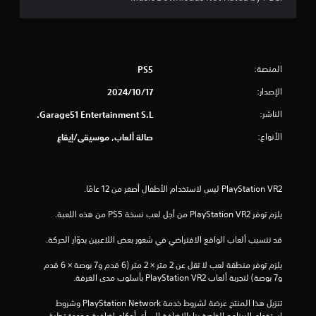
المنصة:
PS5
الإصدار:
17‏/10‏/2024
الناشر:
Garage51 Entertainment S.L.
الأنواع:
صالة ألعاب, موسيقى/إيقاع
يلزم توفر PlayStation VR2 من أجل لعب نسخة PS5 من هذه اللعبة.
قد تتسبب ألعاب الواقع الافتراضي في شعور بعض اللاعبين بدوّار الحركة.
يلزم توفر منطقة لعب لا تقل عن 2 متر × 2 متر (6 قدم و7 بوصة × 6 قدم 
و7 بوصة) لتجربة ألعاب PlayStation VR2 بأسلوب مدى الغرفة.
تنزيل هذا المنتج عرضة لشروط خدمة PlayStation Network وشروط 
استخدام البرنامج الخاصة بنا بالإضافة إلى أي أحكام إضافية محددة تطبق 