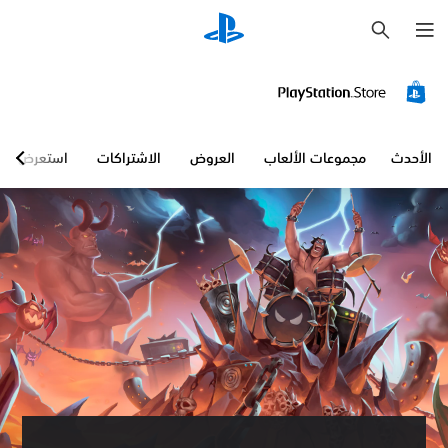
ب
ح
ث
الأحدث
مجموعات الألعاب
العروض
الاشتراكات
استعرض