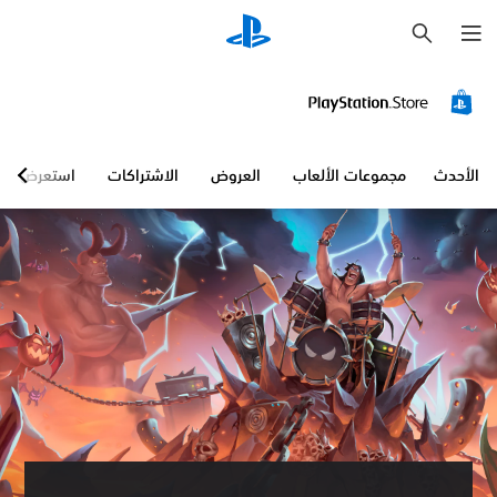
ب
ح
ث
الأحدث
مجموعات الألعاب
العروض
الاشتراكات
استعرض