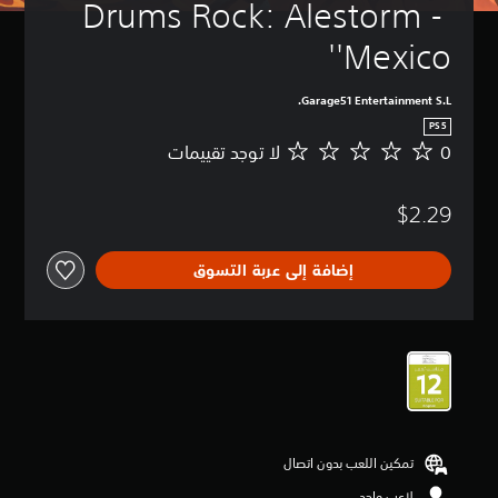
Drums Rock: Alestorm - 
'Mexico'
Garage51 Entertainment S.L.
PS5
0
لا توجد تقييمات
ل
ا
ت
$2.29
و
ج
د
إضافة إلى عربة التسوق
ت
ق
ي
ي
م
ا
ت
تمكين اللعب بدون اتصال
لاعب واحد