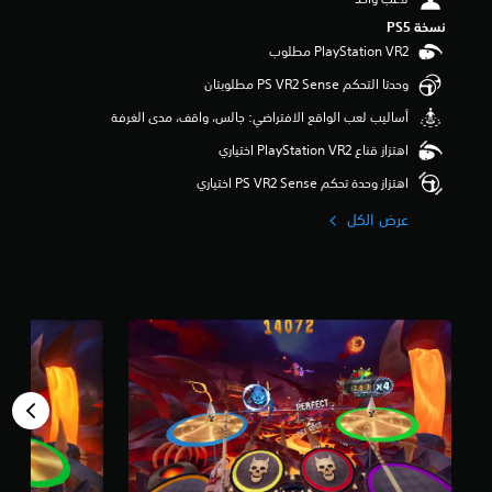
نسخة PS5‏
وحدتا التحكم PS VR2 Sense مطلوبتان
‫أساليب لعب الواقع الافتراضي: جالس، واقف، مدى الغرفة
اهتزاز قناع PlayStation VR2 اختياري
اهتزاز وحدة تحكم PS VR2 Sense اختياري
عرض الكل