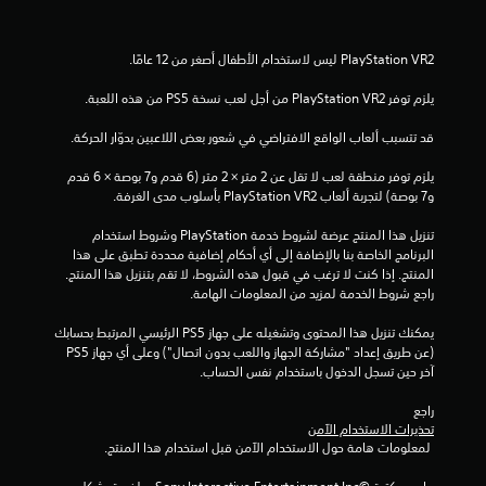
يلزم توفر PlayStation VR2 من أجل لعب نسخة PS5 من هذه اللعبة.
قد تتسبب ألعاب الواقع الافتراضي في شعور بعض اللاعبين بدوّار الحركة.
يلزم توفر منطقة لعب لا تقل عن 2 متر × 2 متر (6 قدم و7 بوصة × 6 قدم 
و7 بوصة) لتجربة ألعاب PlayStation VR2 بأسلوب مدى الغرفة.
تنزيل هذا المنتج عرضة لشروط خدمة‫ PlayStation وشروط استخدام 
البرنامج الخاصة بنا بالإضافة إلى أي أحكام إضافية محددة تطبق على هذا 
المنتج. إذا كنت لا ترغب في قبول هذه الشروط، لا تقم بتنزيل هذا المنتج. 
راجع شروط الخدمة لمزيد من المعلومات الهامة.
يمكنك تنزيل هذا المحتوى وتشغيله على جهاز PS5 الرئيسي المرتبط بحسابك 
(عن طريق إعداد "مشاركة الجهاز واللعب بدون اتصال") وعلى أي جهاز PS5 
آخر حين تسجل الدخول باستخدام نفس الحساب.
راجع 
تحذيرات الاستخدام الآمن
 لمعلومات هامة حول الاستخدام الآمن قبل استخدام هذا المنتج.