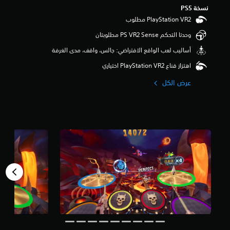
و
نسخة PS5‏
م
م
وحدتا التحكم PS VR2 Sense مطلوبتان
ن
5
‫أساليب لعب الواقع الافتراضي: جالس، واقف، مدى الغرفة
ن
ج
اهتزاز قناع PlayStation VR2 اختياري
و
م
عرض الكل
م
ن
إ
ج
م
ا
ل
ي
4
م
ن
ا
ل
ت
ق
ي