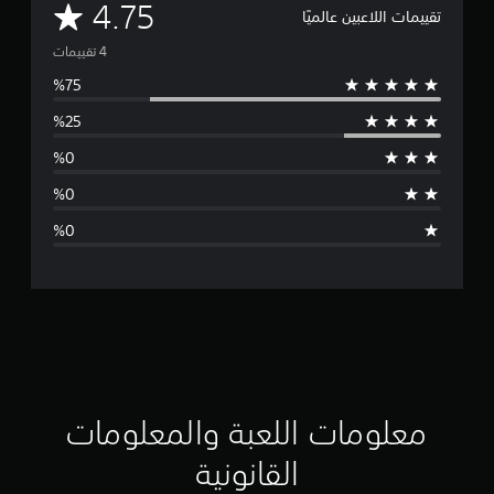
م
4.75
تقييمات اللاعبين عالميًا
ت
و
س
ط
ا
ل
ت
ق
ي
ي
معلومات اللعبة والمعلومات
م
القانونية