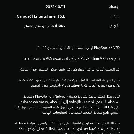
ج
الإصدار:
11‏/10‏/2023
و
الناشر:
Garage51 Entertainment S.L.
م
الأنواع:
صالة ألعاب, موسيقى/إيقاع
م
ن
إ
يلزم توفر PlayStation VR2 من أجل لعب نسخة PS5 من هذه اللعبة.
ج
قد تتسبب ألعاب الواقع الافتراضي في شعور بعض اللاعبين بدوّار الحركة.
م
يلزم توفر منطقة لعب لا تقل عن 2 متر × 2 متر (6 قدم و7 بوصة × 6 قدم 
و7 بوصة) لتجربة ألعاب PlayStation VR2 بأسلوب مدى الغرفة.
ا
تنزيل هذا المنتج عرضة لشروط خدمة PlayStation Network وشروط 
ل
استخدام البرنامج الخاصة بنا بالإضافة إلى أي أحكام إضافية محددة تطبق 
على هذا المنتج. إذا كنت لا ترغب في قبول هذه الشروط، لا تقوم بتنزيل هذا 
ي
المنتج. راجع شروط الخدمة لمزيد من المعلومات الهامة.
4
يمكنك تنزيل هذا المحتوى وتشغيله على جهاز PS5 الرئيسي المرتبط بحسابك 
(عن طريق إعداد "مشاركة الجهاز واللعب بدون اتصال") وعلى أي جهاز PS5 
آخر حين تسجل الدخول باستخدام نفس الحساب.