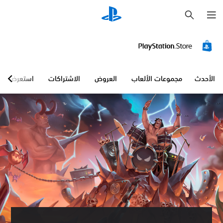
ب
ح
ث
الأحدث
مجموعات الألعاب
العروض
الاشتراكات
استعرض