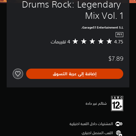
Drums Rock: Legendary 
Mix Vol. 1
Garage51 Entertainment S.L.
PS5
4.75
م
ت
و
$7.89
س
ط
ا
إضافة إلى عربة التسوق
ل
ت
ق
ي
ي
م
شتائم غير حادة
4
.
7
المشتريات داخل اللعبة اختيارية
5
ن
اللعب المتصل اختياري
ج