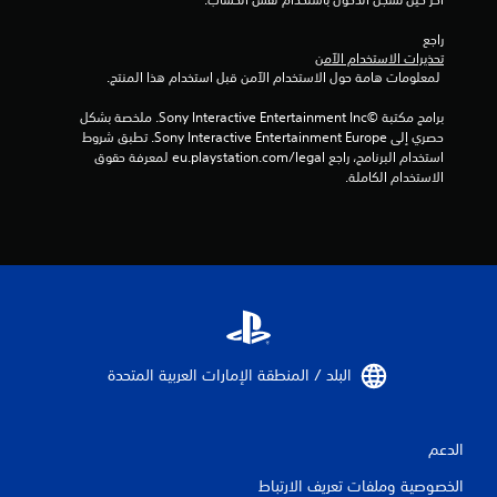
م
ن
راجع 
تحذيرات الاستخدام الآمن
ا
 لمعلومات هامة حول الاستخدام الآمن قبل استخدام هذا المنتج.
ل
برامج مكتبة ©Sony Interactive Entertainment Inc. ملخصة بشكل 
حصري إلى Sony Interactive Entertainment Europe. تطبق شروط 
ت
استخدام البرنامج، راجع eu.playstation.com/legal لمعرفة حقوق 
الاستخدام الكاملة.
ق
ي
ي
م
ا
البلد / المنطقة الإمارات العربية المتحدة‏
ت
الدعم
الخصوصية وملفات تعريف الارتباط