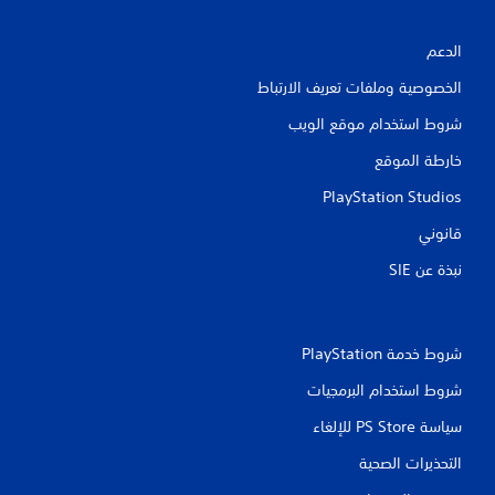
ت
الدعم
ق
الخصوصية وملفات تعريف الارتباط
ي
شروط استخدام موقع الويب
ي
خارطة الموقع
م
PlayStation Studios
ا
قانوني
ت
نبذة عن SIE‏
شروط خدمة PlayStation‏
شروط استخدام البرمجيات
سياسة PS Store للإلغاء
التحذيرات الصحية