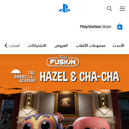
ب
ح
ث
الأحدث
مجموعات الألعاب
العروض
الاشتراكات
استعرض