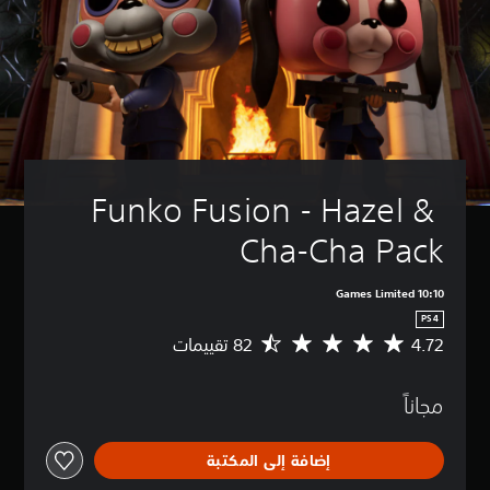
Funko Fusion - Hazel & 
Cha-Cha Pack
10:10 Games Limited
PS4
4.72
م
ت
و
مجاناً
س
ط
ا
إضافة إلى المكتبة
ل
ت