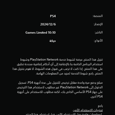
ج
المنصة:
PS4
و
الإصدار:
6‏/12‏/2024
م
الناشر:
10:10 Games Limited
م
الأنواع:
حركة
ن
5
تنزيل هذا المنتج عرضة لشروط خدمة PlayStation Network وشروط 
ن
استخدام البرنامج الخاصة بنا بالإضافة إلى أي أحكام إضافية محددة تطبق 
على هذا المنتج. إذا كنت لا ترغب في قبول هذه الشروط، لا تقوم بتنزيل هذا 
ج
المنتج. راجع شروط الخدمة لمزيد من المعلومات الهامة.
مبلغ يدفع مرة واحدة مقابل ترخيص للتنزيل على عدة أجهزة PS4. تسجيل 
و
الدخول إلى PlayStation Network غير مطلوب لاستخدام هذا الترخيص 
على جهاز PS4 الأساسي الخاص بك، لكنه مطلوب للاستخدام على أجهزة 
م
PS4 أخرى.
م
راجع 
تحذيرات الاستخدام الآمن
ن
 لمعلومات هامة حول الاستخدام الآمن قبل استخدام هذا المنتج.