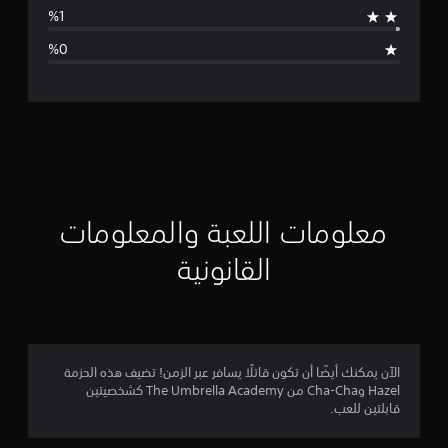
ط
ا
ل
ت
ق
ي
ي
معلومات اللعبة والمعلومات
م
القانونية
4
.
7
الآن يمكنك أيضًا أن تكون قاتلًا يسافر عبر الزمن! تضيف هذه الحزمة
Hazel وCha-Cha من The Umbrella Academy كشخصيتين
2
قابلتين للعب.
ن