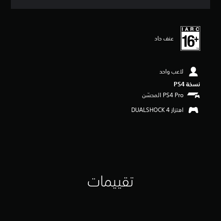
ق
ي
ي
م
عنف حاد
4
.
7
2
لاعب واحد
ن
نسخة PS4‏
ج
و
م
اهتزاز DUALSHOCK 4‏
م
ن
5
ن
ج
و
م
م
تقييمات
ن
إ
ج
م
ا