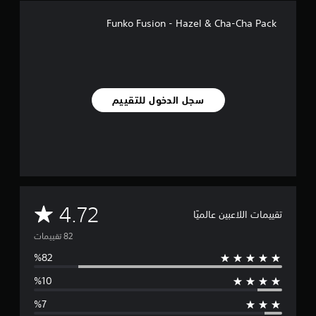
ل
ي
Funko Fusion - Hazel & Cha-Cha Pack
8
2
م
ن
ا
ل
سجل الدخول للتقييم
ت
ق
ي
ي
م
ا
ت
م
4.72
تقييمات اللاعبين عالميًا
ت
و
س