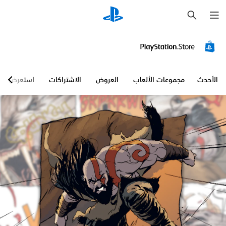
ب
ح
ث
الأحدث
مجموعات الألعاب
العروض
الاشتراكات
استعرض