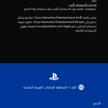
راجع 
تحذيرات الاستخدام الآمن
م
 لمعلومات هامة حول الاستخدام الآمن قبل استخدام هذا المنتج.
ا
برامج مكتبة ©Sony Interactive Entertainment Inc. ملخصة بشكل 
حصري إلى Sony Interactive Entertainment Europe. تطبق شروط 
ل
استخدام البرنامج، راجع eu.playstation.com/legal لمعرفة حقوق 
الاستخدام الكاملة.
ي
6
3
م
ن
ا
ل
البلد / المنطقة الإمارات العربية المتحدة‏
ت
الدعم
ق