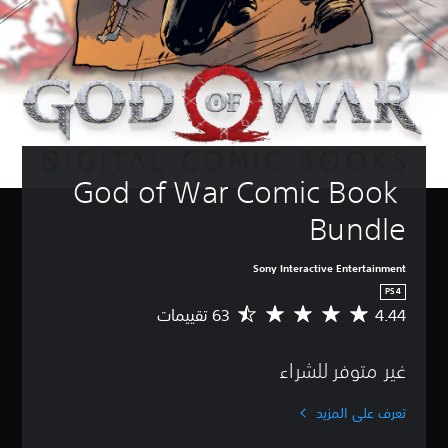
God of War Comic Book 
Bundle
Sony Interactive Entertainment
PS4
4.44
م
ت
و
غير متوفر للشراء
س
ط
ا
تعرف على المزيد
ل
ت