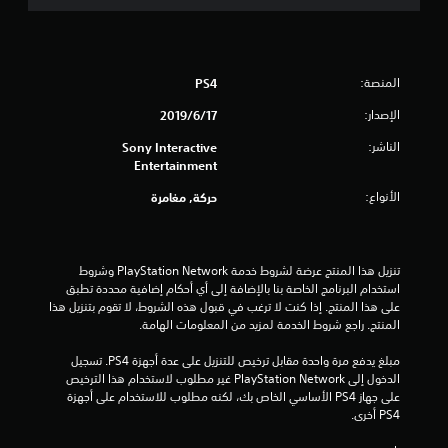
و
م
م
المنصة:
PS4
ن
الإصدار:
17‏/6‏/2019
5
الناشر:
Sony Interactive
Entertainment
ن
الأنواع:
حركة, مغامرة
ج
و
تنزيل هذا المنتج عرضة لشروط خدمة PlayStation Network وشروط 
استخدام البرنامج الخاصة بنا بالإضافة إلى أي أحكام إضافية محددة تطبق 
م
على هذا المنتج. إذا كنت لا ترغب في قبول هذه الشروط، لا تقوم بتنزيل هذا 
المنتج. راجع شروط الخدمة لمزيد من المعلومات الهامة.
م
مبلغ يدفع مرة واحدة مقابل ترخيص للتنزيل على عدة أجهزة PS4. تسجيل 
ن
الدخول إلى PlayStation Network غير مطلوب لاستخدام هذا الترخيص 
على جهاز PS4 الأساسي الخاص بك، لكنه مطلوب للاستخدام على أجهزة 
إ
PS4 أخرى.
ج