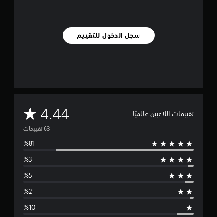
ل
ي
6
3
سجل الدخول للتقييم
م
ن
ا
ل
ت
ق
ي
ي
م
4.44
م
تقييمات اللاعبين عالميًا
ا
ت
ت
و
س
ط
ا