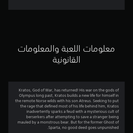
ل
ت
ق
ي
ي
معلومات اللعبة والمعلومات
م
القانونية
4
.
4
Kratos, God of War, has returned! His war on the gods of
Olympus long past, Kratos builds a new life for himself in
4
the remote Norse wilds with his son Atreus. Seeking to put
the rage that defined most of his life behind him, Kratos
ن
inadvertently sparks a feud with a mysterious cult of
berserkers after attempting to save a stranger being
ج
mauled by a monstrous bear. But for the former Ghost of
Sparta, no good deed goes unpunished.