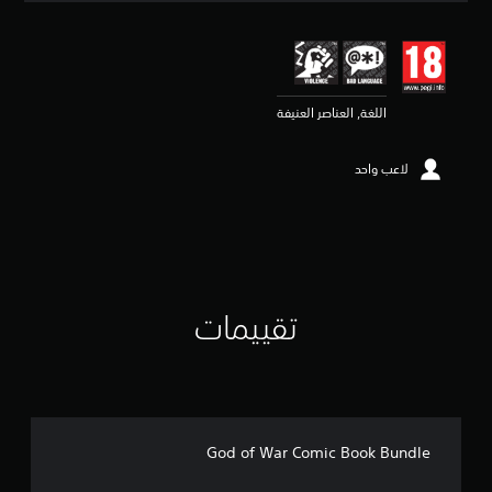
ق
ي
ي
م
4
.
اللغة, العناصر العنيفة
4
4
لاعب واحد
ن
ج
و
م
م
ن
5
ن
تقييمات
ج
و
م
م
ن
إ
ج
God of War Comic Book Bundle
م
ا