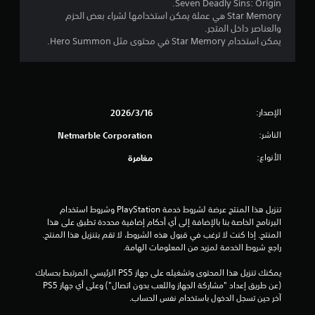
و
Seven Deadly Sins: Origin.
ت
ل
ة
ض
Star Memory هي عملة يمكن استخدامها لشراء بعض الحزم
ح
ت
(
ي
والعناصر داخل المتجر.
ك
ن
ا
ح
يمكن استخدام Star Memory في محتوى مثل Hero Summon.
م
ب
ل
ي
/
ي
إ
ة
ا
ه
ج
ل
ل
ي
ر
ل
ا
ة
ا
أ
س
(
ء
الإصدار:
16‏/3‏/2026
ص
ت
H
ا
و
ج
U
الناشر:
Netmarble Corporation
ت
ا
ا
D
ا
ت
ب
الأنواع:
مغامرة
)
ل
ا
ة
ت
ل
ا
أ
ي
م
ل
و
ي
ه
م
تنزيل هذا المنتج عرضة لشروط خدمة‫ PlayStation وشروط استخدام 
خ
ج
م
ل
البرنامج الخاصة بنا بالإضافة إلى أي أحكام إضافية محددة تطبق على هذا 
ر
ب
ة
م
المنتج. إذا كنت لا ترغب في قبول هذه الشروط، لا تقم بتنزيل هذا المنتج. 
ا
أ
ف
و
راجع شروط الخدمة لمزيد من المعلومات الهامة.
ئ
ن
ق
س
ط
ت
ط
ة
يمكنك تنزيل هذا المحتوى وتشغيله على جهاز PS5 الرئيسي المرتبط بحسابك 
ه
و
ف
.
(عن طريق إعداد "مشاركة الجهاز واللعب بدون اتصال") وعلى أي جهاز PS5 
م
ا
ي
آخر حين تسجل الدخول باستخدام نفس الحساب.
ب
ك
أ
د
ب