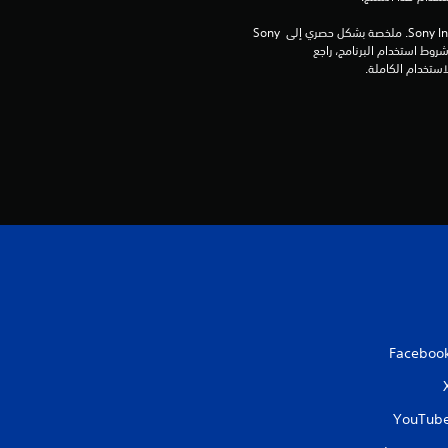
برامج مكتبة ©Sony Interactive Entertainment Inc. ملخصة بشكل حصري إلى Sony 
Interactive Entertainment Europe. تطبق شروط استخدام البرنامج، راجع 
Faceboo
YouTub