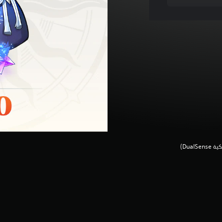
Dua‏)