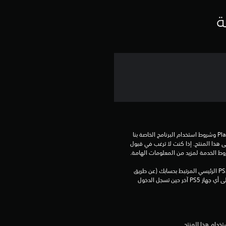
ة
تنزيل هذا المنتج عرضة لشروط خدمة‫ PlayStation وشروط استخدام البرنامج الخاصة بنا 
بالإضافة إلى أي أحكام إضافية محددة تطبق على هذا المنتج. إذا كنت لا ترغب في قبول 
روط الخدمة لمزيد من المعلومات الهامة.
يمكنك تنزيل هذا المحتوى وتشغيله على جهاز PS5 الرئيسي المرتبط بحسابك (عن طريق 
إعداد "مشاركة الجهاز واللعب بدون اتصال") وعلى أي جهاز PS5 آخر حين تسجل الدخول 