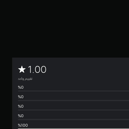
م
1.00
ت
تقييم واحد
و
س
ط