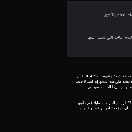
م
م
ن
مرة التالية التي تسجل فيها
إ
ج
م
تنزيل هذا المنتج عرضة لشروط خدمة PlayStation Network وشروط استخدام البرنامج 
ا
الخاصة بنا بالإضافة إلى أي أحكام إضافية محددة تطبق على هذا المنتج. إذا كنت لا ترغب 
في قبول هذه الشروط، لا تقوم بتنزيل هذا المنتج. راجع شروط الخدمة لمزيد من 
ل
يمكنك تنزيل هذا المحتوى وتشغيله على جهاز PS5 الرئيسي المرتبط بحسابك (عن طريق 
ي
إعداد "مشاركة الجهاز واللعب بدون اتصال") وعلى أي جهاز PS5 آخر حين تسجل الدخول 
1