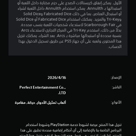
و
الأول. يمكن إنفاق كريستالات الصدع على حزم مختارة داخل اللعبة أو
استبدالها بـ Annulith. يمكن استخدام Annulith داخل اللعبة لشراء
م
أو استبدال العناصر، بما في ذلك Fabricated Dice وSolid Dice
وTri-Key والمزيد. يمكنك استخدام Fabricated Dice أو Solid Dice
م
في Scarborough Fair لاستدعاء شخصيات اللعبة بنسب محددة.
بدلاً من ذلك، استخدم Tri-Key في المركز التجاري لاستدعاء Arcs
ن
بنسبة محددة أو استبدالها مباشرة بـ Arcs. بعد الشراء، يمكنك تنزيل
هذا المحتوى ولعبه على أي جهاز PS5 عن طريق تسجيل الدخول بهذا
5
الحساب.
ن
ج
الإصدار:
16‏/4‏/2026
و
الناشر:
Perfect Entertainment Co.,
م
LTD.
م
الأنواع:
ألعاب تمثيل الأدوار, حركة, مغامرة
ن
إ
تنزيل هذا المنتج عرضة لشروط خدمة‫ PlayStation وشروط استخدام 
البرنامج الخاصة بنا بالإضافة إلى أي أحكام إضافية محددة تطبق على هذا 
المنتج. إذا كنت لا ترغب في قبول هذه الشروط، لا تقم بتنزيل هذا المنتج. 