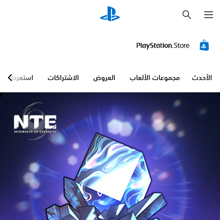
ب
ح
ث
الأحدث
مجموعات الألعاب
العروض
الاشتراكات
استعرض