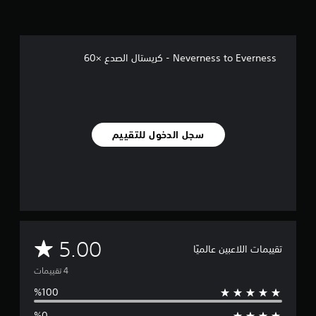
ا
ل
ت
ق
Neverness to Everness - كريستال الصدع ×60
ي
ي
م
ا
ت
سجل الدخول للتقييم
م
5.00
تقييمات اللاعبين عالميًا
ت
و