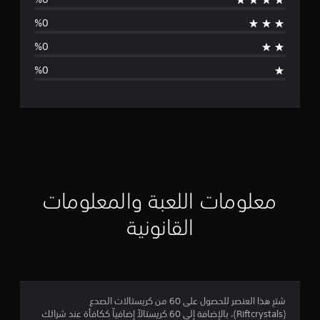
س
ط
ا
ل
ت
ق
ي
ي
معلومات اللعبة والمعلومات
م
القانونية
5
ن
ج
شترِ هذا العنصر للحصول على 60 من كريستالات الصدع
(Riftcrystals)، بالإضافة إلى 60 كريستالاً إضافياً ككافأة عند شرائك