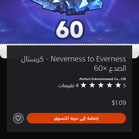
Neverness to Everness - كريستال 
الصدع ×60
Perfect Entertainment Co., LTD.
5
م
ت
و
$1.09
س
ط
ا
إضافة إلى عربة التسوق
ل
ت
ق
ي