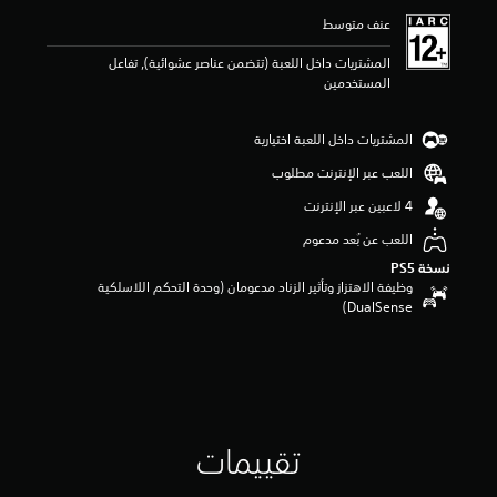
ي
عنف متوسط
م
5
المشتريات داخل اللعبة (تتضمن عناصر عشوائية), تفاعل
ن
المستخدمين
ج
و
م
المشتريات داخل اللعبة اختيارية
م
ن
اللعب عبر الإنترنت مطلوب
5
ن
ج
اللعب عن بُعد مدعوم
و
نسخة PS5‏
م
وظيفة الاهتزاز وتأثير الزناد مدعومان (وحدة التحكم اللاسلكية
م
DualSense‏)
ن
إ
ج
م
ا
ل
ي
4
تقييمات
م
ن