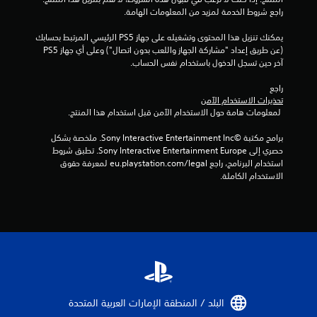
ج
راجع شروط الخدمة لمزيد من المعلومات الهامة.
م
يمكنك تنزيل هذا المحتوى وتشغيله على جهاز PS5 الرئيسي المرتبط بحسابك 
(عن طريق إعداد "مشاركة الجهاز واللعب بدون اتصال") وعلى أي جهاز PS5 
ا
آخر حين تسجل الدخول باستخدام نفس الحساب.
ل
راجع 
تحذيرات الاستخدام الآمن
ي
 لمعلومات هامة حول الاستخدام الآمن قبل استخدام هذا المنتج.
4
برامج مكتبة ©Sony Interactive Entertainment Inc. ملخصة بشكل 
حصري إلى Sony Interactive Entertainment Europe. تطبق شروط 
م
استخدام البرنامج، راجع eu.playstation.com/legal لمعرفة حقوق 
الاستخدام الكاملة.
ن
ا
ل
ت
ق
البلد / المنطقة الإمارات العربية المتحدة‏