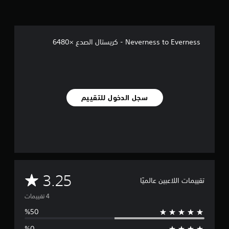
4
م
ن
ا
Neverness to Everness - كريستال الصدع ×6480
ل
ت
ق
ي
ي
م
ا
سجل الدخول للتقييم
ت
م
3.25
تقييمات اللاعبين عالميًا
ت
و