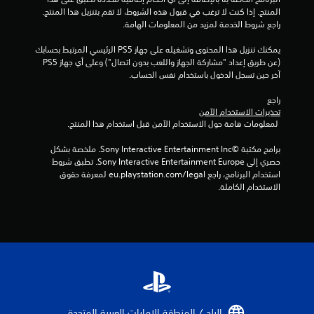
م
المنتج. إذا كنت لا ترغب في قبول هذه الشروط، لا تقم بتنزيل هذا المنتج. 
ن
راجع شروط الخدمة لمزيد من المعلومات الهامة.
يمكنك تنزيل هذا المحتوى وتشغيله على جهاز PS5 الرئيسي المرتبط بحسابك 
إ
(عن طريق إعداد "مشاركة الجهاز واللعب بدون اتصال") وعلى أي جهاز PS5 
آخر حين تسجل الدخول باستخدام نفس الحساب.
ج
راجع 
م
تحذيرات الاستخدام الآمن
 لمعلومات هامة حول الاستخدام الآمن قبل استخدام هذا المنتج.
ا
برامج مكتبة ©Sony Interactive Entertainment Inc. ملخصة بشكل 
ل
حصري إلى Sony Interactive Entertainment Europe. تطبق شروط 
استخدام البرنامج، راجع eu.playstation.com/legal لمعرفة حقوق 
ي
الاستخدام الكاملة.
4
م
ن
ا
البلد / المنطقة الإمارات العربية المتحدة‏