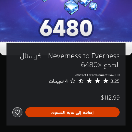
Neverness to Everness - كريستال 
الصدع ×6480
Perfect Entertainment Co., LTD.
3.25
م
ت
و
$112.99
س
ط
ا
إضافة إلى عربة التسوق
ل
ت
ق
ي