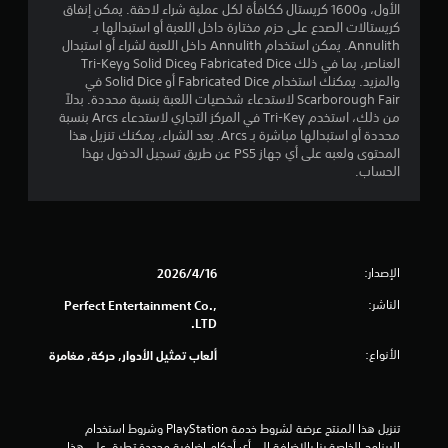
5
الأول، و1600 كريستال ككافأة لكل عملية شراء لاحقة. يمكن إنفاق
كريستالات الصدع على حزم مختارة داخل اللعبة أو استبدالها بـ
ن
Annulith. يمكن استخدام Annulith داخل اللعبة لشراء أو استبدال
العناصر، بما في ذلك Fabricated Dice وSolid Dice وTri-Key
ج
والمزيد. يمكنك استخدام Fabricated Dice أو Solid Dice في
Scarborough Fair لاستدعاء شخصيات اللعبة بنسبة محددة. بدلاً
و
من ذلك، استخدم Tri-Key في المركز التجاري لاستدعاء Arcs بنسبة
محددة أو استبدالها مباشرة بـ Arcs. بعد الشراء، يمكنك تنزيل هذا
م
المحتوى ولعبه على أي جهاز PS5 عن طريق تسجيل الدخول بهذا
الحساب.
م
ن
5
الإصدار:
16‏/4‏/2026
ن
الناشر:
Perfect Entertainment Co.,
LTD.
ج
الأنواع:
ألعاب تمثيل الأدوار, حركة, مغامرة
و
م
تنزيل هذا المنتج عرضة لشروط خدمة‫ PlayStation وشروط استخدام 
البرنامج الخاصة بنا بالإضافة إلى أي أحكام إضافية محددة تطبق على هذا 