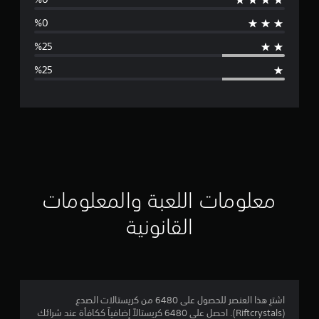
س
ط
ا
ل
ت
ق
ي
ي
معلومات اللعبة والمعلومات
م
القانونية
3
.
2
اشترِ هذا العنصر للحصول على 6480 من كريستالات الصدع
(Riftcrystals). احصل على 6480 كريستالاً إضافياً ككافأة عند شرائك