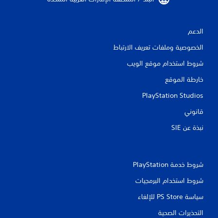
ل
ت
الدعم
ق
الخصوصية وملفات تعريف الارتباط
ي
شروط استخدام موقع الويب
ي
خارطة الموقع
م
PlayStation Studios
ا
قانوني
ت
نبذة عن SIE‏
شروط خدمة PlayStation‏
شروط استخدام البرمجيات
سياسة PS Store للإلغاء
التحذيرات الصحية