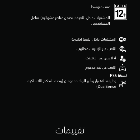
ي
عنف متوسط
م
3
المشتريات داخل اللعبة (تتضمن عناصر عشوائية), تفاعل
.
المستخدمين
2
5
ن
المشتريات داخل اللعبة اختيارية
ج
و
اللعب عبر الإنترنت مطلوب
م
م
ن
اللعب عن بُعد مدعوم
5
نسخة PS5‏
ن
وظيفة الاهتزاز وتأثير الزناد مدعومان (وحدة التحكم اللاسلكية
ج
DualSense‏)
و
م
م
ن
إ
ج
م
ا
تقييمات
ل
ي