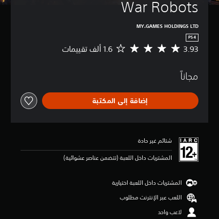
War Robots
MY.GAMES HOLDINGS LTD
PS4
3.93
م
ت
و
مجاناً
س
ط
ا
إضافة إلى المكتبة
ل
ت
ق
ي
ي
شتائم غير حادة
م
3
المشتريات داخل اللعبة (تتضمن عناصر عشوائية)
.
9
3
المشتريات داخل اللعبة اختيارية
ن
اللعب عبر الإنترنت مطلوب
ج
و
لاعب واحد
م