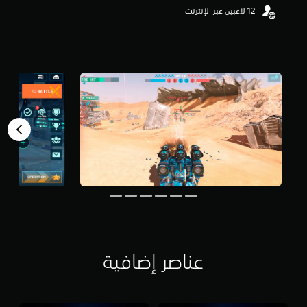
م
ن
5
ن
ج
و
م
م
ن
إ
ج
م
ا
ل
ي
1
.
6
أ
عناصر إضافية
ل
ف
م
ن
ا