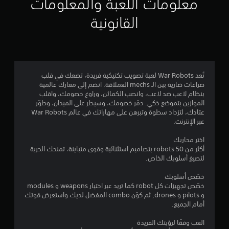
معلومات اللعبة والمعلومات
م
القانونية
3
.
9
تُعد War Robots لعبة تصويب تكتيكية فريدة، تضعك في قلب
صراعات ضارية بين الـ mechs العملاقة. انضم إلى معارك عالمية
3
بنظام لاعب ضد لاعب، وانصب الكمائن، وراوغ خصومك، واقلب
الموازين بتموضع ذكي. دمّر خصومك، وسيطر على الميدان، وطوّر
ن
عتادك، لتزداد سطوة وتبرهن على مهاراتك في عالم War Robots
عبر الإنترنت.
ج
اختر محاربك
و
أكثر من 50 robots بتصاميم استثنائية وقوى متباينة، تمنحك الحرية
لتصيغ أسلوبك الخاص.
م
خصّص أسلوبك
م
خصّص تجهيزات كل robot كما تريد عبر اختيار weapons و modules
و pilots و drones, ثم كوّن combo المفضل لديك واستعرض قوتك
ن
أمام الجميع.
5
العب وفقًا لرؤيتك الفريدة