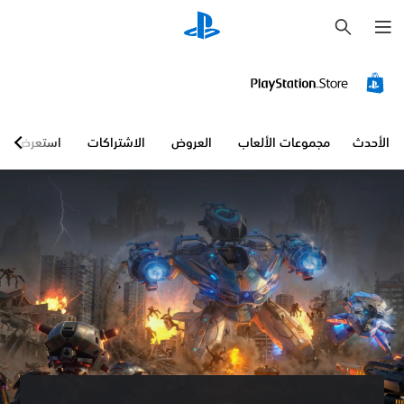
ب
ح
ث
الأحدث
مجموعات الألعاب
العروض
الاشتراكات
استعرض