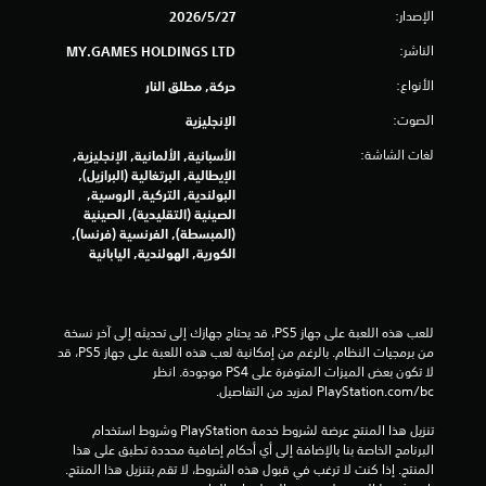
الإصدار:
27‏/5‏/2026
1
الناشر:
MY.GAMES HOLDINGS LTD
6
الأنواع:
حركة, مطلق النار
4
الصوت:
الإنجليزية
3
لغات الشاشة:
الأسبانية, الألمانية, الإنجليزية,
الإيطالية, البرتغالية (البرازيل),
م
البولندية, التركية, الروسية,
الصينية (التقليدية), الصينية
ن
(المبسطة), الفرنسية (فرنسا),
الكورية, الهولندية, اليابانية
ا
ل
للعب هذه اللعبة على جهاز PS5، قد يحتاج جهازك إلى تحديثه إلى آخر نسخة 
ت
من برمجيات النظام. بالرغم من إمكانية لعب هذه اللعبة على جهاز PS5، قد 
لا تكون بعض الميزات المتوفرة على PS4 موجودة. انظر 
ق
‎PlayStation.com/bc لمزيد من التفاصيل.
ي
تنزيل هذا المنتج عرضة لشروط خدمة‫ PlayStation وشروط استخدام 
البرنامج الخاصة بنا بالإضافة إلى أي أحكام إضافية محددة تطبق على هذا 
ي
المنتج. إذا كنت لا ترغب في قبول هذه الشروط، لا تقم بتنزيل هذا المنتج. 