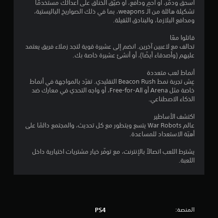
اسحق ودمّر، أو احمِ ودافع، أو ضيّق الخناق على أعدائك مستخدمًا
ن
تشكيلة هائلة من الـ weapons، بما في ذلك الصواريخ الباليستية،
ومدافع البلازما، والبنادق الثقيلة.
ج
قاتلوا معًا
تحالف مع لاعبين آخرين. انضم إلى عشيرة قوية لتجد زملاء فريق يعتمد
و
عليهم (وأصدقاء أيضًا)، أو أنشئ عشيرة خاصة بك.
م
أنماط لعب متعددة
عِش تجربة نمط Beacon Rush التقليدي. تفرّد بالمواجهة في أنماط
م
خاصة مثل Arena أو Free-for-All، أو واجه التحدي في معارك ضد
الذكاء الاصطناعي.
ن
اكتشف الأساطير
إ
عالم War Robots يتسع ويتطور مع كل تحديث، والمجتمع دائمًا على
أهبّة الاستعداد للمساعدة.
ج
يشترط اللعب اتصالاً بالإنترنت، مع توفّر خيار مشتريات اختيارية داخل
م
اللعبة.
ا
ل
ي
المنصة:
PS4