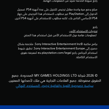
راجع شروط الخدمة لمزيد من المعلومات الهامة.
م
مبلغ يدفع مرة واحدة مقابل ترخيص للتنزيل على عدة أجهزة PS4. تسجيل 
ا
الدخول إلى PlayStation غير مطلوب لاستخدام هذا الترخيص على جهاز 
PS4 الأساسي الخاص بك، لكنه مطلوب للاستخدام على أجهزة PS4 أخرى.
ت
راجع 
تحذيرات الاستخدام الآمن
 لمعلومات هامة حول الاستخدام الآمن قبل استخدام هذا المنتج.
برامج مكتبة ©Sony Interactive Entertainment Inc. ملخصة بشكل 
حصري إلى Sony Interactive Entertainment Europe. تطبق شروط 
استخدام البرنامج، راجع eu.playstation.com/legal لمعرفة حقوق 
الاستخدام الكاملة.
© 2026 شركة MY.GAMES HOLDINGS LTD المحدودة. جميع
الحقوق محفوظة. جميع العلامات التجارية هي ملك لأصحابها المعنيين.
سياسة خصوصية اللعبة واتفاقية ترخيص المستخدم النهائي