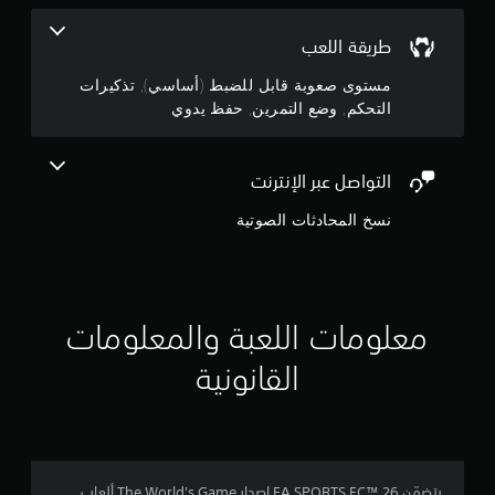
ر
ن
ا
ر
طريقة اللعب
إ
ب
س
مستوى صعوبة قابل للضبط (أساسي), تذكيرات
ج
ر
التحكم, وضع التمرين, حفظ يدوي
ع
ة
م
أ
التواصل عبر الإنترنت
و
ا
خ
نسخ المحادثات الصوتية
ل
ل
ا
ل
ي
و
ق
1
ت
معلومات اللعبة والمعلومات
م
8
ح
القانونية
د
1
و
د
9
.
1
ي
يتضمّن EA SPORTS FC™ 26 إصدار The World's Game ألعاب