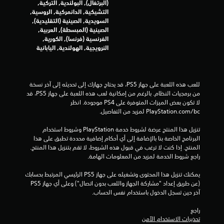
ا
(البرتغال), البولندية, التركية,
ل
التشيكية, الدانمركية, الروسية,
ت
السويدية, الصينية (التقليدية),
ح
الصينية (المبسطة), العربية,
ك
الفرنسية (فرنسا), الكورية,
م
النرويجية, الهولندية, اليابانية
ف
ي
ا
ل
للعب هذه اللعبة على جهاز PS5، قد يحتاج جهازك إلى تحديثه إلى آخر نسخة 
ح
من برمجيات النظام. بالرغم من إمكانية لعب هذه اللعبة على جهاز PS5، قد 
ر
لا تكون بعض الميزات المتوفرة على PS4 موجودة. انظر 
ك
‎PlayStation.com/bc لمزيد من التفاصيل.
ة
.
تنزيل هذا المنتج عرضة لشروط خدمة‫ PlayStation وشروط استخدام 
البرنامج الخاصة بنا بالإضافة إلى أي أحكام إضافية محددة تطبق على هذا 
المنتج. إذا كنت لا ترغب في قبول هذه الشروط، لا تقم بتنزيل هذا المنتج. 
ي
راجع شروط الخدمة لمزيد من المعلومات الهامة.
م
ك
يمكنك تنزيل هذا المحتوى وتشغيله على جهاز PS5 الرئيسي المرتبط بحسابك 
ن
(عن طريق إعداد "مشاركة الجهاز واللعب بدون اتصال") وعلى أي جهاز PS5 
ل
آخر حين تسجل الدخول باستخدام نفس الحساب.
ع
ب
راجع 
تحذيرات الاستخدام الآمن
ه