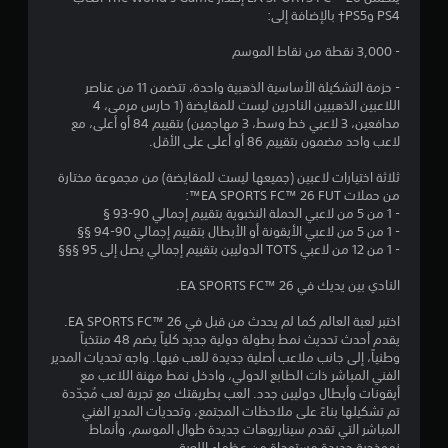
1
PS4 وPS5† بالإضافة إلى:
م
ك
م
- 3,000 نقطة من نقاط الموسم
ن
ل
- حزمة التشكيلة الأساسية الذهبية واحدة، تتضمن 11 من عناصر
ن
ع
اللاعبين الذهبيين النادرين ليست للمقايضة (1 حارس مرمى، 4
ب
مدافعين، 3 لاعبي خط وسط، 3 مهاجمين) بتقييم 84 أو أعلى، مع
ا
ه
لاعب واحد مضمون بتقييم 86 أو أعلى على الأقل.
ا
ل
ب
ثلاثة اختيارات لاعبين (جميعها ليست للمقايضة) من مجموعة مختارة
من حملات EA SPORTS FC™ 26 FUT™:
د
ت
- 1 من 5 من لاعبي الحملة النخبوية بتقييم إجمالي 90-93 §
و
- 1 من 5 من لاعبي الأيقونة أو الأبطال بتقييم إجمالي 90-94 §§
ق
ن
- 1 من 12 من لاعبي TOTS الدوليين بتقييم إجمالي يصل إلى 95 §§§
ع
ي
ن
النادي بين يديك في EA SPORTS FC™ 26.
ا
ي
ص
اختبر لعبة العالم كما لم يحدث من قبل في EA SPORTS FC™ 26.
ر
يقدم أحدث تحديث نمط بطولة دولية جديد كلياً يضم 48 منتخباً
م
ا
وطنياً، إلى جانب ملاعب أصلية جديدة للعب فيها. واجه تحديات المدير
الفني المباشر ذات الطابع الدولي، وادخل نمط مهنة اللاعب مع
ل
ا
أيقونات وأبطال دوليين جدد. العب بطريقتك مع تجربة لعب مُجدّدة
ت
تم تشكيلها بناءً على ملاحظات المجتمع، وتحديات المدير الفني
ح
ت
المباشر التي تقدم سيناريوهات جديدة طوال الموسم، وأنماط
ك
نموذجية جديدة مستوحاة من عظماء اللعبة.