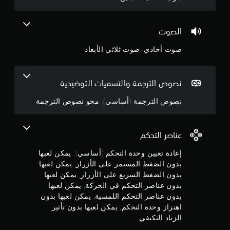
ب
ي
د
ن
ث
و
ت
ن
ج
الصوت
ر
ا
ك
ل
صوت أحادي, صوت ثلاثي الأبعاد
و
ت
ح
ه
ا
م
ا
ج
ت
نصوص الترجمة والتسميات التوضيحية
ة
م
م
إ
ا
نصوص الترجمة (أساسي), محو نصوص الترجمة
ل
مً
ن
ى
ا
ا
.
5
ل
عناصر التحكم
ض
ن
غ
إعادة تعيين وحدة التحكم (أساسي), يمكن لعبها
ط
بدون الضغط المستمر على الأزرار, يمكن لعبها
ج
ع
بدون الضغط السريع على الأزرار, يمكن لعبها
ل
و
بدون عناصر التحكم في الحركة, يمكن لعبها
ى
ا
بدون عناصر التحكم اللمسية, يمكن لعبها بدون
م
ل
اهتزاز وحدة التحكم, يمكن لعبها بدون تأثير
أ
الزناد التكيفي
م
ز