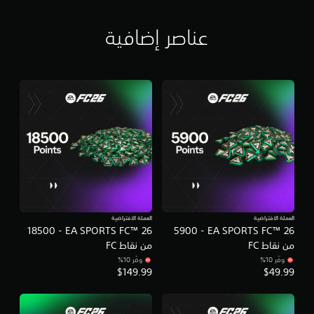
ى
م
ب
ب
ي
عناصر إضافية
د
ئ
و
ة
ن
ل
ا
ا
ل
ع
ض
و
غ
ا
ط
ق
ب
ب
ا
ل
س
ه
ت
ا
م
ط
ر
و
ا
ا
العملة الافتراضية
العملة الافتراضية
ر
EA SPORTS FC™ 26‏ - 5900
EA SPORTS FC™ 26‏ - 18500
ل
ع
ا
من نقاط FC
من نقاط FC
ل
ل
وفّر 10%‏
وفّر 10%‏
ى
ل
$149.99
$49.99
ا
ع
ل
ب
أ
ة