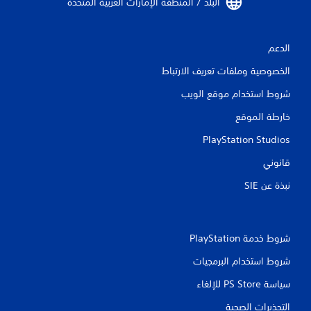
البلد / المنطقة الإمارات العربية المتحدة‏
إ
ل
ى
ا
الدعم
س
الخصوصية وملفات تعريف الارتباط
ت
خ
شروط استخدام موقع الويب
د
ا
خارطة الموقع
م
ع
PlayStation Studios
ن
ا
قانوني
ص
ر
نبذة عن SIE‏
ا
ل
ت
ح
شروط خدمة PlayStation‏
ك
م
شروط استخدام البرمجيات
ا
ل
سياسة PS Store للإلغاء
ل
التحذيرات الصحية
م