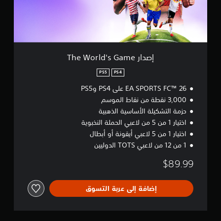
e
ك
و
W
ل
ض
o
ع
r
ع
ب
l
ا
ا
d
ل
ل
'
إصدار The World's Game
ت
ل
s
م
ع
G
PS5
PS4
ر
ب
a
ي
ة
EA SPORTS FC™ 26 على PS4 وPS5
m
و
ن
e
3,000 نقطة من نقاط الموسم
ا
ي
حزمة التشكيلة الأساسية الذهبية
ل
م
اختيار 1 من 5 من لاعبي الحملة النخبوية
ت
ك
ن
اختيار 1 من 5 لاعبي أيقونة أو أبطال
ن
ق
ك
1 من 12 من لاعبي TOTS الدوليين
ل
ا
ف
ل
$89.99
ي
و
ا
ص
ل
إضافة إلى عربة التسوق
و
ق
ل
و
إ
ا
ل
ئ