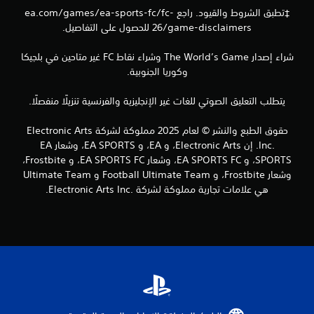
ة
‡تطبق الشروط والقيود. راجع ea.com/games/ea-sports-fc/fc-
ي
26/game-disclaimers للحصول على التفاصيل.
م
ك
شراء إصدار The World’s Game وشراء نقاط FC غير متاحين في بلجيكا
ن
ك
وكوريا الجنوبية.
ل
ع
يتطلب التعليق الصوتي للغات غير الإنجليزية والفرنسية تنزيلًا منفصلًا.
ب
ا
حقوق الطبع والنشر © لعام 2025 مملوكة لشركة Electronic Arts
ل
Inc.‎. إن Electronic Arts، و EA، و EA SPORTS، وشعار EA
ل
ع
SPORTS، و EA SPORTS FC، وشعار EA SPORTS FC، و Frostbite،
ب
وشعار Frostbite، و Football Ultimate Team و Ultimate Team
ة
هي علامات تجارية مملوكة لشركة Electronic Arts Inc.‎.
ب
د
و
ن
ا
ل
ح
ا
ج
ة