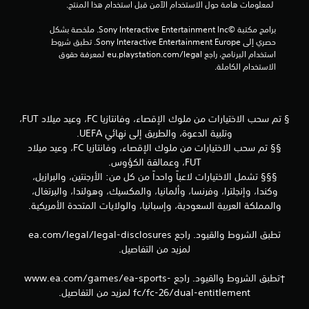
 لمعلومات هامة حول الاستخدام الآمن قبل استخدام هذا المنتج.
ا
ب
برامج مكتبة ©Sony Interactive Entertainment Inc. ملخصة بشكل 
د
حصري إلى Sony Interactive Entertainment Europe. تطبق شروط 
و
استخدام البرنامج، راجع eu.playstation.com/legal لمعرفة حقوق 
ن
الاستخدام الكاملة.
ع
ن
ا
ص
§ تم سحب الاختيارات من ملوك الإقصاء، وفانتازيا FC، وعيد ميلاد FUT،
ر
وتلبية الدعوة، والطريق إلى نهائي UEFA.
ا
§§ تم سحب الاختيارات من ملوك الإقصاء، وفانتازيا FC، وعيد ميلاد
ل
FUT، وعمالقة الكؤوس.
ت
§§§ تشمل الاختيارات لاعباً واحداً من كل من: الأرجنتين، والبرازيل،
ح
وكندا، وإنجلترا، وفرنسا، وألمانيا، والمكسيك، وهولندا، والبرتغال،
ك
والمملكة العربية السعودية، وإسبانيا، والولايات المتحدة الأمريكية.
م
ا
تطبق الشروط والقيود. راجع ea.com/legal/legal-disclosures
ل
لمزيد من التفاصيل.
ل
م
†تطبق الشروط والقيود. راجع www.ea.com/games/ea-sports-
س
fc/fc-26/dual-entitlement لمزيد من التفاصيل.
ي