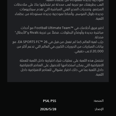
م
العب بطريقتك مع تجربة لعب محدثة تم تشكيلها بناءً على ملاحظات
ف
المجتمع، وتحديات المدير الفني المباشرة التي تقدم سيناريوهات
ي
جديدة طوال الموسم، وأنماط نموذجية جديدة مستوحاة من عظماء
ا
اللعبة.
ل
اختبر فريق أحلامك في ™Football Ultimate Team مع أحداث
ح
مباشرة جديدة وأوضاع البطولات، فضلاً عن تجربة Rivals و"الأبطال"
ر
محدثة.
ك
جرّب لعبة العالم كما لم تفعل من قبل في EA SPORTS FC™ 26، مع
ة
بيانات المباريات من الدوريات الكبرى في العالم التي تدعم أكثر من
ي
20,000 لاعب حقيقي.
م
ك
تشتمل هذه اللعبة على عمليات شراء اختيارية داخل اللعبة للعملة
ن
الافتراضية التي يمكن استخدامها للحصول على العناصر الافتراضية
ك
داخل اللعبة بما في ذلك اختيار عشوائي للعناصر الافتراضية داخل
ل
اللعبة.
ع
ب
ا
ل
ل
المنصة:
PS4, PS5
ع
ب
الإصدار:
28‏/5‏/2026
ة
ب