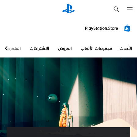
ب
ح
ث
الأحدث
مجموعات الألعاب
العروض
الاشتراكات
استعرض