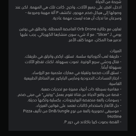
شريحة من الحياة
ادخل، اقضِ على جميع الآلات، واخرج. كانت تلك هي المهمة. لكن عند
ن
وصولها إلى هيكل ضخم مهجور، تكتشف P آلة مهيبة ومروعة -
وسرعان ما تدرك أن هذه ليست مهمة عادية.
إ
تعاون مع طائرة Orb Drone الغامضة المعطلة، وانطلق في روتين
ج
يومي لـ ”Slicer“. مع لا شيء سوى منشارها الكهربائي، يجب عليها
تدمير هذا المكان، مهما كلف الأمر.
م
الميزات
ا
- طريقة لعب أكروباتية سلسة. تسلق، اركض وانزلق في طريقك.
- قتال وحشي سريع الوتيرة. تموت بسهولة، لكنك تقطع الآلات
ل
بسهولة أيضًا.
- تسلق آلات ضخمة وثقيلة في معارك ملحمية مع الرؤساء.
ي
- اجتاز المساحات الحدودية ومارس الباركور عبر المناظر الطبيعية
القاسية.
1
- مغامرة بسيطة ذات أجواء مميزة مع تحديات صعبة.
- قصة من واقع الحياة عن فتاة تقوم بعمل ”روتيني“ في مبنى ضخم.
4
- رسومات رائعة منخفضة البوليجونات، بكسلية ولكنها حديثة.
- حل الألغاز باستخدام كائنات تعتمد على قوانين الفيزياء.
5
- موسيقى تصويرية رائعة من نوع DnB/Jungle من تأليف Pizza
Hotline!
1
- القصة بصوت كيرا باكلاند في دور P.
م