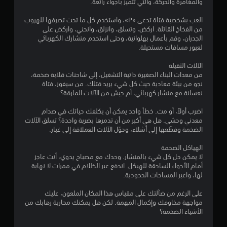
5
والمغامرة والحركة، والتي تتميز بأجواء رائعة.
ن
العب بشخصية فتاة تدعى «P»، واستخدم كل ما تحت تصرفها للهروب
من الفخاخ القاتلة. اركض، وتسلق، وانزلق، وانحني، واركض على
ج
الجدران، وقم بأعمال بهلوانية، وحتى استخدم منشارك الكهربائي
لعبور مسافات مستحيلة.
و
الآلات الثقيلة
م
من معدات البناء الصغيرة ذاتية التشغيل، إلى شاحنات قلابة ضخمة،
نجو من بيئة معادية حيث كل شيء يريد قتلك. من سيفوز، فتاة
م
نعسانة مع منشار كهربائي، أم جيش من الآلات المارقة؟
ن
اضرب أولاً، أو مت. خطأ واحد يمكن أن يكلفك حياتك في صدام
معدني وحشي. هل هي أكبر من أن تدمرها بضربة واحدة؟ تسلق الآلات
5
الضخمة وقطّعها إلى أشلاء، وحوّل الآلات العملاقة إلى غبار.
ن
الهياكل الضخمة
لا يمكن حل كل شيء بالمنشار. وحدك مع مصباح يدوي، أنت عاجز
أمام الأجواء الساحقة للهيكل. اندفع عبر الظلام في ممرات لا نهاية
ج
لها، واعبر المساحات الحدودية.
و
على الرغم من ضآلتك على مقياس هذا المكان الملعون، عليك
مواجهة مخاوفك وإكمال المهمة. لكن هل يمكنك محاربة رهابك من
م
الأشياء الضخمة؟
م