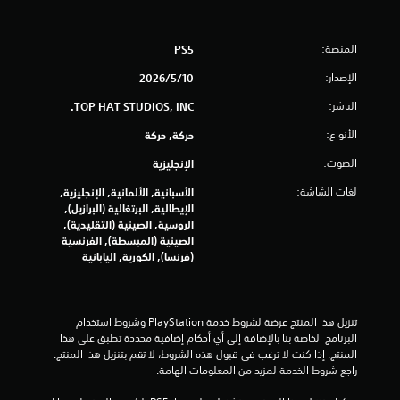
ن
المنصة:
PS5
ا
الإصدار:
10‏/5‏/2026
ل
الناشر:
TOP HAT STUDIOS, INC.
ت
الأنواع:
حركة, حركة
ق
الصوت:
الإنجليزية
ي
لغات الشاشة:
الأسبانية, الألمانية, الإنجليزية,
الإيطالية, البرتغالية (البرازيل),
ي
الروسية, الصينية (التقليدية),
الصينية (المبسطة), الفرنسية
م
(فرنسا), الكورية, اليابانية
ا
ت
تنزيل هذا المنتج عرضة لشروط خدمة‫ PlayStation وشروط استخدام 
البرنامج الخاصة بنا بالإضافة إلى أي أحكام إضافية محددة تطبق على هذا 
المنتج. إذا كنت لا ترغب في قبول هذه الشروط، لا تقم بتنزيل هذا المنتج. 
راجع شروط الخدمة لمزيد من المعلومات الهامة.