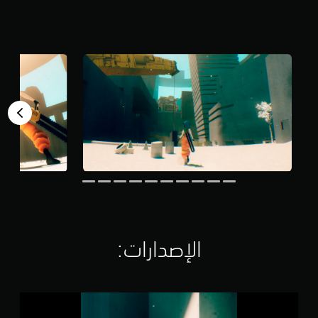
م
ن
5
ن
ج
و
م
م
ن
إ
ج
م
ا
ل
ي
1
.
4
الإصدارات:‏
أ
ل
ف
م
ا
ن
ل
ا