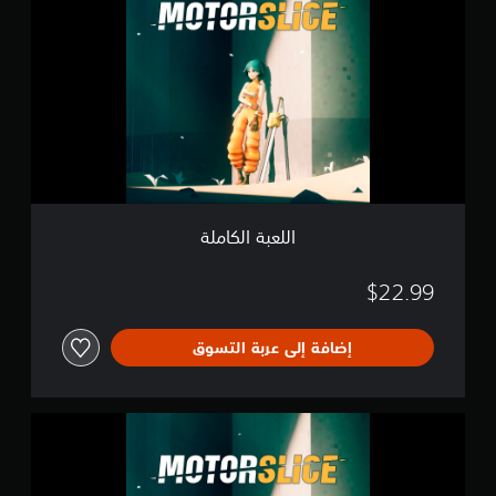
ل
ل
ع
ت
ب
ق
ة
ي
ا
ي
ل
م
ك
ا
ا
ت
م
ل
ة
اللعبة الكاملة
$22.99
إضافة إلى عربة التسوق
M
O
T
O