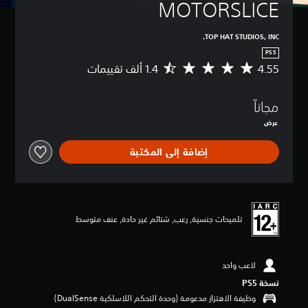
MOTORSLICE
TOP HAT STUDIOS, INC.
PS5
4.55
م
ت
و
مجاناً
س
ط
عرض
ا
ل
إضافة إلى المكتبة
ت
ق
ي
ي
م
4
تلميحات جنسية, رعب, شتائم غير حادة, عنف متوسط
.
5
5
لاعب واحد
ن
ج
نسخة PS5‏
و
وظيفة الاهتزاز مدعومة (وحدة التحكم اللاسلكية DualSense‏)
م