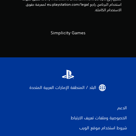
ا
استخدام البرنامج، راجع eu.playstation.com/legal لمعرفة حقوق 
الاستخدام الكاملة.
ل
ت
Simplicity Games
ق
ي
ي
م
ا
البلد / المنطقة الإمارات العربية المتحدة‏
ت
الدعم
الخصوصية وملفات تعريف الارتباط
شروط استخدام موقع الويب