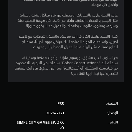
8
وأكمل كل مهمة.
ن
عالم اللعبة مليء بالتحديات، وهدفك هو بناء هياكل متينة وعملية
مثل الجسور، الجدران، الطرق، وأكثر من ذلك. كل مهمة تتطلب دقة،
ج
وسرعة، وتعاون، فالوقت يداهمك والعميل قد لا يكون صبورًا!
و
خلال اللعب، عليك اتخاذ قرارات سريعة، وتنسيق التحركات مع لاعبين
آخرين، واستخدام المواد المتاحة لبناء هياكل قوية. أحيانًا، ستحتاج
م
لتجاوز عقبات مثل الهاوية أو الجدران للوصول إلى وجهتك.
م
مع أسلوب لعب مشوّق، ورسوم ملوّنة، وأجواء ممتعة وسخيفة،
ستقدّم لك "Bober Constructions" ساعات من الترفيه اللامحدود
ن
مع قنادسك المفضّلة (أو أصدقائك؟ ربما، من يدري). هل أنت مستعد
للتحدي؟ هيا نبدأ، أيها القنادس!
5
ن
ج
المنصة:
PS5
و
الإصدار:
21‏/2‏/2026
م
الناشر:
SIMPLICITY GAMES SP. Z O.
O.