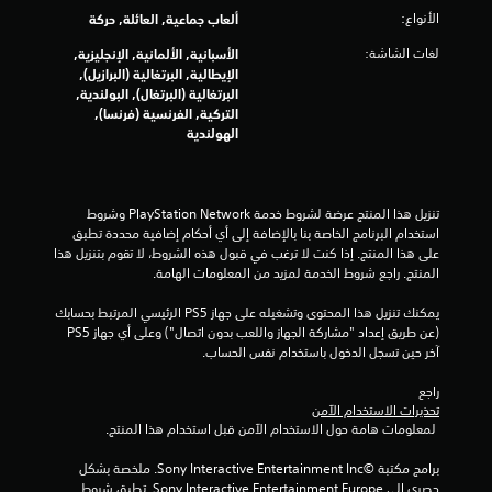
م
الأنواع:
ألعاب جماعية, العائلة, حركة
ن
لغات الشاشة:
الأسبانية, الألمانية, الإنجليزية,
الإيطالية, البرتغالية (البرازيل),
إ
البرتغالية (البرتغال), البولندية,
التركية, الفرنسية (فرنسا),
ج
الهولندية
م
ا
تنزيل هذا المنتج عرضة لشروط خدمة PlayStation Network وشروط 
استخدام البرنامج الخاصة بنا بالإضافة إلى أي أحكام إضافية محددة تطبق 
ل
على هذا المنتج. إذا كنت لا ترغب في قبول هذه الشروط، لا تقوم بتنزيل هذا 
المنتج. راجع شروط الخدمة لمزيد من المعلومات الهامة.
ي
يمكنك تنزيل هذا المحتوى وتشغيله على جهاز PS5 الرئيسي المرتبط بحسابك 
1
(عن طريق إعداد "مشاركة الجهاز واللعب بدون اتصال") وعلى أي جهاز PS5 
آخر حين تسجل الدخول باستخدام نفس الحساب.
9
راجع 
م
تحذيرات الاستخدام الآمن
 لمعلومات هامة حول الاستخدام الآمن قبل استخدام هذا المنتج.
ن
برامج مكتبة ©Sony Interactive Entertainment Inc. ملخصة بشكل 
حصري إلى Sony Interactive Entertainment Europe. تطبق شروط 