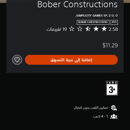
Bober Constructions
SIMPLICITY GAMES SP. Z O. O.
BOBER CONSTRUCTIONS
PS5
2.58
م
ت
و
$11.29
س
ط
ا
إضافة إلى عربة التسوق
ل
ت
ق
ي
ي
م
2
.
5
تمكين اللعب بدون اتصال
8
ن
ج
و
م