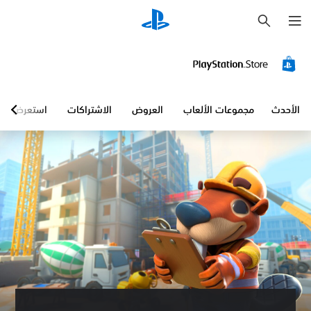
ب
ح
ث
الأحدث
مجموعات الألعاب
العروض
الاشتراكات
استعرض