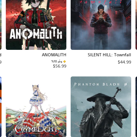
d
ANOMALITH
SILENT HILL: Townfall
وفّر 10%‏
9
$44.99
$56.99