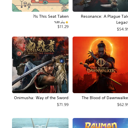
Is This Seat Taken?
Resonance: A Plague Tal
Legac
وفّر 30%‏
$11.29
$54.9
Onimusha: Way of the Sword
The Blood of Dawnwalke
$71.99
$62.9