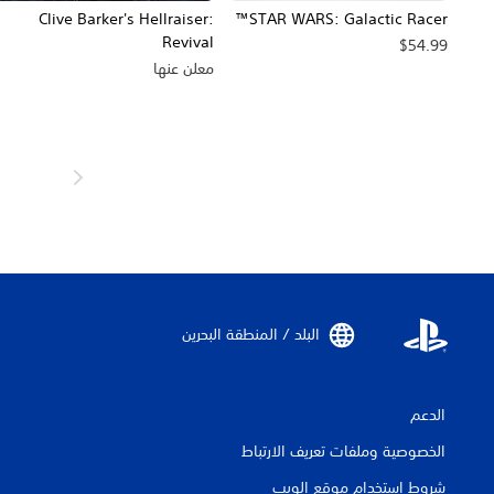
Clive Barker's Hellraiser:
STAR WARS: Galactic Racer™
Revival
$54.99
معلن عنها
البلد / المنطقة البحرين‏
الدعم
الخصوصية وملفات تعريف الارتباط
شروط استخدام موقع الويب