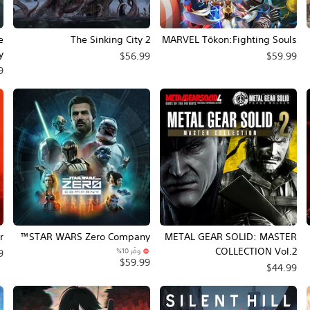
e
The Sinking City 2
MARVEL Tōkon:Fighting Souls
y
$56.99
$59.99
9
r
STAR WARS Zero Company™
METAL GEAR SOLID: MASTER
COLLECTION Vol.2
وفّر 10%‏
9
$59.99
$44.99