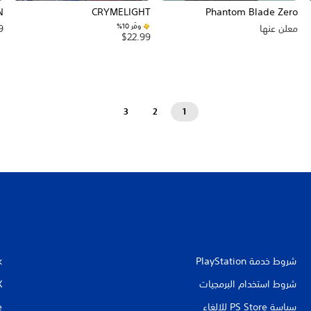
N
CRYMELIGHT
Phantom Blade Zero
وفّر 10%‏
معلن عنها
9
$22.99
3
2
1
شروط خدمة PlayStation‏
k
شروط استخدام البرمجيات
X
سياسة PS Store للإلغاء
e