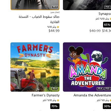
PS5
PS5
إصدار مميز
Synaps
صائد سقوط الضباب - النسخة
وفّر 10% أكثر
الفاخرة
-65%‏
وفّر 10%‏
العرض $14.34‏. السعر الأصلي، $40.99‏.
$44.99
$40.99
$14.3
PS4
PS4
PS5
Farmer's Dynasty
Amanda the Adventure
وفّر 5% أكثر
وفّر 10% أكثر
-30%‏
‏-70%‏