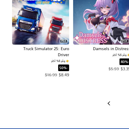
PS4
PS4
Truck Simulator 25: Euro
Damsels in Distres
Driver
وفّر 5% أكثر
وفّر 5% أكثر
-40%‏
‏-50%‏
 العرض $3.35‏. السعر الأصلي، $5.59‏.
$5.59
$3.3
سعر العرض $8.49‏. السعر الأصلي، $16.99‏.
$16.99
$8.49