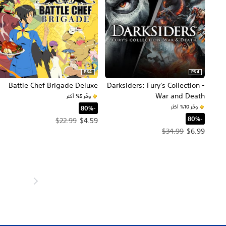
PS4
PS4
Battle Chef Brigade Deluxe
Darksiders: Fury's Collection -
War and Death
وفّر 5% أكثر
وفّر 10% أكثر
‏-80%‏
‏-80%‏
سعر العرض $4.59‏. السعر الأصلي، $22.99‏.
$22.99
$4.59
سعر العرض $6.99‏. السعر الأصلي، $34.99‏.
$34.99
$6.99