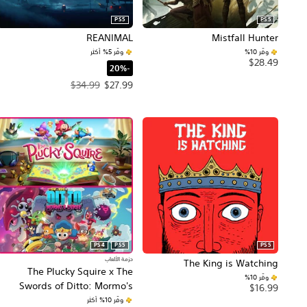
PS5
PS5
REANIMAL
Mistfall Hunter
وفّر 10%‏
وفّر 5% أكثر
$28.49
‏-20%‏
سعر العرض $27.99‏. السعر الأصلي، $34.99‏.
$34.99
$27.99
PS4
PS5
PS5
حزمة الألعاب
The King is Watching
The Plucky Squire x The
وفّر 10%‏
Swords of Ditto: Mormo's
$16.99
Curse Bundle
وفّر 10% أكثر