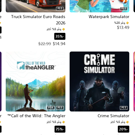
PS5
PS5
e
Truck Simulator Euro Roads
Waterpark Simulator
2026
وفّر 20%‏
$13.49
وفّر 5% أكثر
‏
‏-35%‏
سعر 
4
سعر العرض $14.94‏. السعر الأصلي، $22.99‏.
$22.99
$14.94
PS4
PS5
PS5
r
Call of the Wild: The Angler™
Crime Simulator
وفّر 5% أكثر
وفّر 5% أكثر
‏-20%‏
‏-75%‏
‏