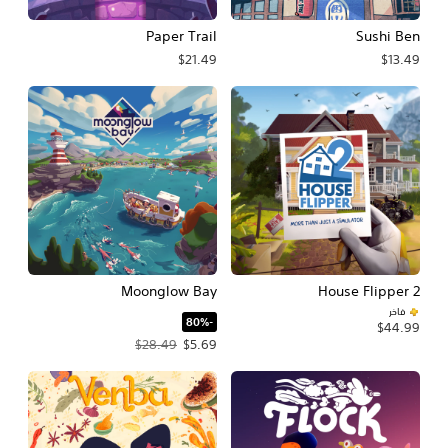
Paper Trail
Sushi Ben
$21.49
$13.49
Moonglow Bay
House Flipper 2
فاخر
‏-80%‏
$44.99
سعر العرض $5.69‏. السعر الأصلي، $28.49‏.
$28.49
$5.69