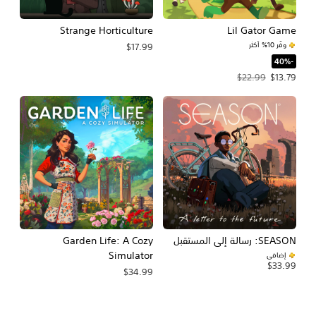
Strange Horticulture
Lil Gator Game
وفّر 10% أكثر
$17.99
‏-40%‏
سعر العرض $13.79‏. السعر الأصلي، $22.99‏.
$22.99
$13.79
SEASON: رسالة إلى المستقبل
Garden Life: A Cozy
Simulator
إضافي
$33.99
$34.99