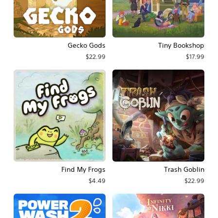
Gecko Gods
Tiny Bookshop
$22.99
$17.99
Find My Frogs
Trash Goblin
$4.49
$22.99