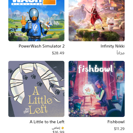
PowerWash Simulator 2
Infinity Nikki
مجاناً
$28.49
A Little to the Left
Fishbowl
إضافي
$11.29
$16.99