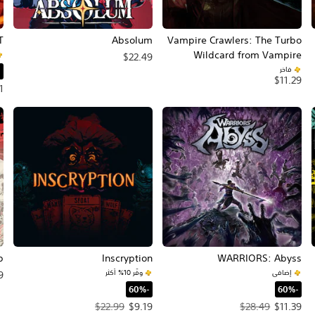
T
Absolum
Vampire Crawlers: The Turbo
Wildcard from Vampire
$22.49
Survivors
فاخر
‏
$11.29
سعر 
1
b
Inscryption
WARRIORS: Abyss
إضافي
وفّر 10% أكثر
9
‏-60%‏
‏-60%‏
سعر العرض $11.39‏. السعر الأصلي، $28.49‏.
سعر العرض $9.19‏. السعر الأصلي، $22.99‏.
$22.99
$9.19
$28.49
$11.39