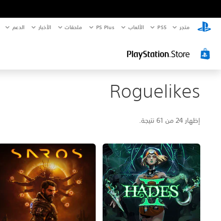
متجر
PS5‏
الألعاب
PS Plus
ملحقات
الأخبار
الدعم
Roguelikes
إظهار 24 من 61 نتيجة.