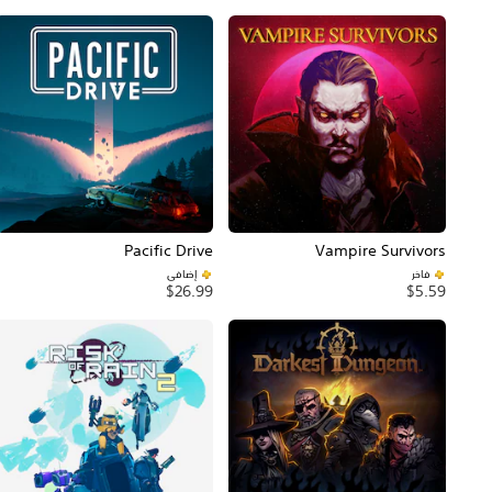
Pacific Drive
Vampire Survivors
فاخر
إضافي
$26.99
$5.59