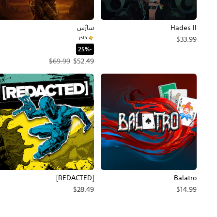
Hades II
سارُس
فاخر
$33.99
‏-25%‏
سعر العرض $52.49‏. السعر الأصلي، $69.99‏.
$69.99
$52.49
[REDACTED]
Balatro
$28.49
$14.99