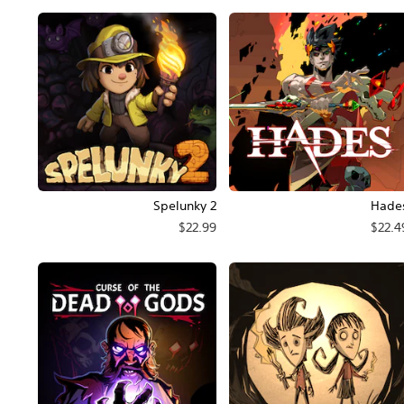
Spelunky 2
Hade
$22.99
$22.4