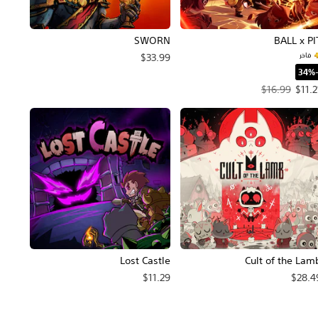
SWORN
BALL x PI
فاخر
$33.99
-34%‏
العرض $11.21‏. السعر الأصلي، $16.99‏.
$16.99
$11.2
Lost Castle
Cult of the Lam
$11.29
$28.4