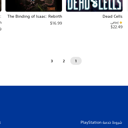
:
The Binding of Isaac: Rebirth
Dead Cells
n
إضافي
$16.99
$22.49
9
3
2
1
شروط خدمة PlayStation‏
k