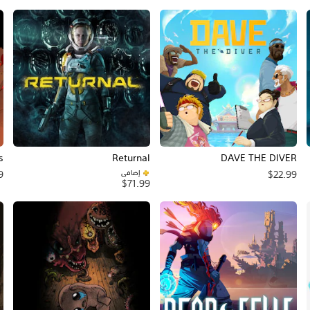
s
Returnal
DAVE THE DIVER
إضافي
9
$22.99
$71.99