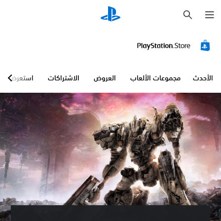
ب
ح
ث
الأحدث
مجموعات الألعاب
العروض
الاشتراكات
استعرض