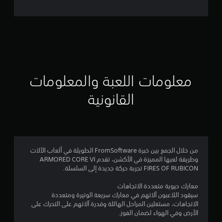
ل
ت
ق
ي
ي
معلومات اللعبة والمعلومات
م
القانونية
4
.
6
من خلال الجمع بين خبرة FromSoftware الطويلة في ألعاب الآلات
وطريقة لعبها المميزة في الأكشن، تقدم ARMORED CORE VI
7
FIRES OF RUBICON تجربة حركة جديدة إلى السلسلة.
ن
معارك حيوية متعددة الاتجاهات
سيقود اللاعبون آلاتهم في معارك سريعة الوتيرة ومتعددة
ج
الاتجاهات، مستغلين المراحل الهائلة وقدرة آلاتهم على التحرك على
الأرض وفي الهواء لضمان الفوز.