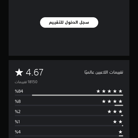
سجل الدخول للتقييم
م
4.67
تقييمات اللاعبين عالميًا
ت
و
س
ط
ا