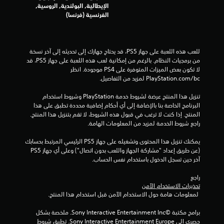
الإيطالية, البولندية, الروسية,
م
الفرنسية (فرنسا)
ا
ل
للعب هذه اللعبة على جهاز PS5، قد يحتاج جهازك إلى تحديثه إلى آخر نسخة 
من برمجيات النظام. بالرغم من إمكانية لعب هذه اللعبة على جهاز PS5، قد 
ي
لا تكون بعض الميزات المتوفرة على PS4 موجودة. انظر 
‎PlayStation.com/bc لمزيد من التفاصيل.
1
تنزيل هذا المنتج عرضة لشروط خدمة‫ PlayStation وشروط استخدام 
البرنامج الخاصة بنا بالإضافة إلى أي أحكام إضافية محددة تطبق على هذا 
8
المنتج. إذا كنت لا ترغب في قبول هذه الشروط، لا تقم بتنزيل هذا المنتج. 
راجع شروط الخدمة لمزيد من المعلومات الهامة.
1
يمكنك تنزيل هذا المحتوى وتشغيله على جهاز PS5 الرئيسي المرتبط بحسابك 
5
(عن طريق إعداد "مشاركة الجهاز واللعب بدون اتصال") وعلى أي جهاز PS5 
آخر حين تسجل الدخول باستخدام نفس الحساب.
0
راجع 
م
تحذيرات الاستخدام الآمن
 لمعلومات هامة حول الاستخدام الآمن قبل استخدام هذا المنتج.
ن
برامج مكتبة ©Sony Interactive Entertainment Inc. ملخصة بشكل 
ا
حصري إلى Sony Interactive Entertainment Europe. تطبق شروط 