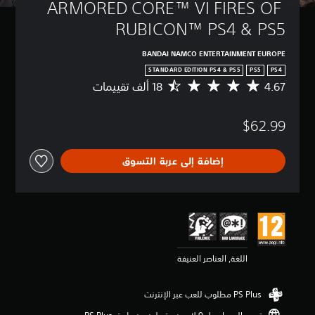
ARMORED CORE™ VI FIRES OF 
RUBICON™ PS4 & PS5
BANDAI NAMCO ENTERTAINMENT EUROPE
STANDARD EDITION PS4 & PS5
PS5
PS4
4.67
م
ت
و
$62.99
س
ط
ا
إضافة إلى عربة التسوق
ل
ت
ق
ي
ي
م
4
.
اللغة, العناصر العنيفة
6
7
ن
ج
و