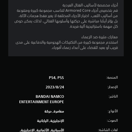
و
أجزاء مخصصة لأساليب القتال الفردية
م
قم بتخصيص أجزاء Armored Core لتناسب مجموعة كبيرة ومتنوعة
من أساليب اللعب. اختيار الأجزاء المختلفة لا يغير فقط هجمات الآلة،
م
بل يؤثر أيضًا مباشرة على حركتها وأسلوبها القتالي، لذلك يمكن خوض
كل مهمة باستراتيجية آلية فريدة.
ن
معارك مثيرة ضد الزعماء
5
استخدم مجموعة كبيرة من التكتيكات الهجومية والدفاعية على مدى
قريب أو بعيد للقضاء على أعداء زعماء أقوياء.
ن
ج
و
المنصة:
PS4, PS5
م
الإصدار:
24‏/8‏/2023
الناشر:
م
BANDAI NAMCO
ENTERTAINMENT EUROPE
ن
الأنواع:
مغامرة, حركة
إ
الصوت:
الإنجليزية, اليابانية
ج
لغات الشاشة:
الأسبانية, الألمانية, الإنجليزية,