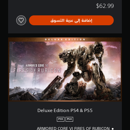
&
$62.99
P
S
5
إضافة إلى عربة التسوق
D
e
l
u
x
e
E
d
i
t
i
o
n
P
Deluxe Edition PS4 & PS5
S
4
PS5
PS4
&
ARMORED CORE VI FIRES OF RUBICON
P