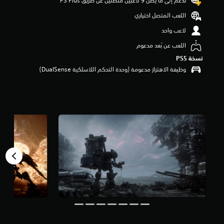
تدعم إلى ما يصل 9 لاعبين متصلين عن طريق PS Plus‏
م
اللعب المتصل اختياري
م
ن
لاعب واحد
5
ن
اللعب عن بُعد مدعوم
ج
نسخة PS5‏
و
وظيفة الاهتزاز مدعومة (وحدة التحكم اللاسلكية DualSense‏)
م
م
ن
إ
ج
م
ا
ل
ي
1
8
أ
ل
ف
م
ن