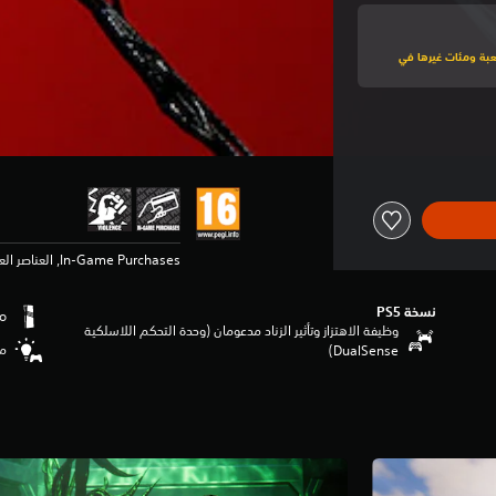
لى هذه اللعبة ومئات غيرها في
In-Game Purchases, العناصر العنيفة
نسخة PS5‏
وظيفة الاهتزاز وتأثير الزناد مدعومان (وحدة التحكم اللاسلكية
مس
DualSense‏)