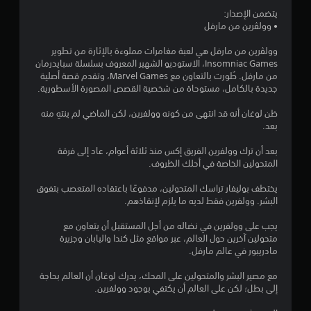
ي
ل
ح
ل
ط
يتضمن الإصدار:
ن
ي
ل
ت
ر
• وولڤرين من مارفل
ع
ة
م
ي
ي
ب
ب
ن
ي
ق
وولڤرين من مارفل هي لعبة مغامرات مملوءة بالإثارة من تطوير
ا
ة
ا
ج
ة
Insomniac Games، الاستوديو الشهير المعروف بسلسلة سبايدرمان
ل
و
ل
ب
ا
من مارفل. طُورت بالتعاون مع Marvel Games، وتقدم قصة أصلية
ا
ك
س
أ
ل
جديدة بالكامل، مستوحاة من شخصية القصص المصورة الأسطورية.
ا
ل
ه
ن
ل
ت
م
ل
ت
ع
ظن لوغان أنه قد انتهى من كونه وولفرين، لكن الماضي لم ينتهِ منه
ن
ل
ر
و
ب
بعد.
.
ق
ؤ
ا
.
ل
ي
ك
بعد أن ترك وولفرين الفريق إكس منذ ثلاثة أعوام، عاد إلى فرقة
ف
ة
ب
م
المتحولين الخاصة في أحلك الظروف.
ي
ب
ا
ف
ح
ا
د
ل
ي
يختطف بوليفار تراسك المتحولين، مدفوعًا باعتقاده المتعصب بتفوق
و
ل
ش
ا
ه
البشر. وولفرين فقط لديه ما يلزم لإنقاذهم.
ا
ق
خ
ا
ئ
و
ل
ص
ا
ل
يجب على وولفرين في نضاله من أجل المستقبل أن يتعاون مع
ا
ت
ي
ل
متحولين آخرين حول العالم، عبر مواقع مثل كندا واليابان وجزيرة
إ
ئ
س
ا
م
مادريبور في عالم مارفل.
ش
م
ت
م
ط
ا
ب
و
ا
ي
مع مصير البشر والمتحولين على المحك، يدرك لوغان أن العالم بحاجة
د
ر
ا
ل
ا
إلى بطل؛ لكن على العالم أن يكتفي بوجود وولفرين.
و
ا
ل
ب
ت
ن
ت
أ
ا