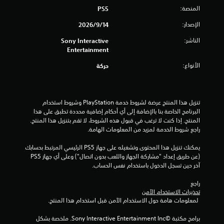
ح
و
و
المنصة:
ع
PS5
د
ي
ض
م
ل
د
م
الإصدار:
ي
14‏/9‏/2026
ا
ي
)
ك
ح
ت
ة
.
الناشر:
Sony Interactive
ن
ي
ا
م
Entertainment
ل
ة
ل
ق
س
ب
ع
م
ا
الأنواع:
حركة
ط
ر
ر
ب
ب
ر
ئ
ع
ل
ه
ي
ي
ب
ة
ا
ق
ة
ي
ا
ب
تنزيل هذا المنتج عرضة لشروط خدمة‫ PlayStation وشروط استخدام 
ة
أ
ئ
ل
د
البرنامج الخاصة بنا بالإضافة إلى أي أحكام إضافية محددة تطبق على هذا 
ت
ي
ة
ل
المنتج. إذا كنت لا ترغب في قبول هذه الشروط، لا تقم بتنزيل هذا المنتج. 
و
س
ضً
ا
راجع شروط الخدمة لمزيد من المعلومات الهامة.
ع
ن
ه
ا
ل
ب
ا
ل
م
ل
يمكنك تنزيل هذا المحتوى وتشغيله على جهاز PS5 الرئيسي المرتبط بحسابك 
ة
ق
ل
ن
ع
(عن طريق إعداد "مشاركة الجهاز واللعب بدون اتصال") وعلى أي جهاز PS5 
ر
(
خ
ض
ب
آخر حين تسجل الدخول باستخدام نفس الحساب.
ا
ل
م
ة
غ
ء
ا
.
ت
ط
راجع 
ت
ل
ق
ا
تحذيرات الاستخدام الآمن
ه
ا
د
 لمعلومات هامة حول الاستخدام الآمن قبل استخدام هذا المنتج.
ل
ا
ا
ل
م
س
ل
.
ص
برامج مكتبة ©Sony Interactive Entertainment Inc. ملخصة بشكل 
)
ر
ر
و