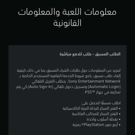
ا
س
ا
س
ا
ت
ت
معلومات اللعبة والمعلومات
ه
ت
ل
ا
م
ل
ا
م
ل
القانونية
اً
ل
ر
ع
ص
.
و
ل
ع
و
ق
و
ل
ت
ت
م
ى
ي
م
ا
ا
ا
ة
ر
ل
ت
م
ل
ئ
س
ا
الطلب المسبق – طلب للدفع مباشرة
ز
أ
ي
ر
ل
و
ز
ي
ا
م
د
ر
ع
ر
ت
لمزيد من المعلومات حول طلبات الشراء المسبق بما في ذلك كيفية
ة
ة
ا
ئ
إلغاء طلب مسبق، راجع شروط الخدمة/اتفاقية المستخدم الخاصة بـ
ع
ب
(
ي
ر
Sony Entertainment Network. يتطلب التنزيل التلقائي
ا
ت
ا
ة
(Automatic Login) وتسجيل دخول تلقائي (Auto Sign-In) كي يتم
ل
ي
س
ل
ا
تمكينه في جهاز PS5™‎.
م
م
ي
إ
ل
ي
ك
ة
ج
ض
اطلب مسبقًا لتحصل على:
ا
ن
ا
ر
ر
• الفتح المبكر للبذلة البنية الكلاسيكية
ك
ت
ل
ا
و
• الفتح المبكر للمخالب العاكسة
ت
ل
ء
ت
ر
• نقطة أسلوب واحدة
ع
و
ا
ي
ب
• أربع صور PlayStation® رمزية
ض
ب
ت
ة
ا
ي
ا
ا
ل