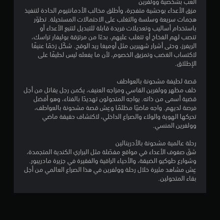
العب بشخصية وولفرين
ا
ا
ع
ا
ت
مزق الأعداء بوحشية متفجرة، وأطلق مخالب الأدمانتيوم الحادة لتنفيذ
ل
ل
د
ا
ل
هجمات سريعة وسلسة والتغلب على الاحتمالات المستحيلة. تطوّر
ض
ت
ا
ل
ت
باستخدام أساليب وتعديلات فريدة قابلة للتبديل لتتبع الأعداء أو
غ
و
ء
ت
تنصب لهم الفخاخ أو تتغلب عليهم، بدءًا من مرتزقة بوليفار تراسك،
ل
ط
ض
و
ي
الريفرز، وحتى أشرار شهيرين مثل أوميغا ريد الوقح. شكّل زخمًا عنيفًا
م
ب
ا
ي
ت
لاكتساب الغضب وتمزيق الخصوم، لأن ما يفعله ليس لطيفًا على
ي
ا
ل
ظ
ح
الإطلاق.
س
ح
ع
ه
ي
ت
ا
ن
ر
قصة لطيفة مشحونة بالعواطف
ة
م
ل
ا
ع
خلف مظهر وولفرين القاسي ومزاجه العنيف، يكمن رجل يقاتل من أجل
ر
تُ
ص
م
ل
قضية أسمى من ذاته. يواجه المتحولون تهديدًا بالفناء، وهو أفضل
ا
ع
ر
ى
ر
فرصة لديهم. واجه ماضيًا مظلمًا وعِش قصة مشحونة بالعواطف،
ر
رَ
و
ا
ئ
تحركها الهوية والولاء والصراع الداخلي، لاكتشاف حقيقة ماضي
ع
ض
ا
ل
وولفرين المنسي.
ي
ل
ا
ل
ش
ة
ى
ل
أ
ا
رحلة عالمية مشحونة بالأدرينالين
ا
ت
تُ
ه
ش
شقّ صفوف الأعداء في مواقع مفصّلة مثل البراري الكندية المتجمدة،
ل
س
ن
د
ة
وشوارع طوكيو الضيقة، والأحياء الراقية والفقيرة في جزيرة مادريبور.
أ
م
قَ
ا
ف
عِش مشاهد مثيرة خلال رحلة وولفرين في هذا الصراع العالمي من أجل
ز
ي
ل
ف
ي
بقاء المتحولين.
ر
ا
ا
ا
و
ا
ت
ل
ل
ق
ر
ا
م
ت
ت
.
ل
ع
ف
م
ت
ل
ا