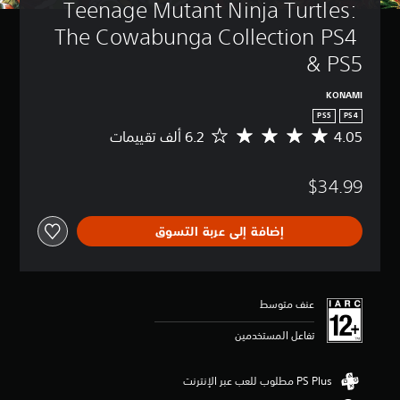
Teenage Mutant Ninja Turtles: 
The Cowabunga Collection PS4 
& PS5
KONAMI
PS5
PS4
4.05
م
ت
و
$34.99
س
ط
ا
إضافة إلى عربة التسوق
ل
ت
ق
ي
ي
عنف متوسط
م
4
تفاعل المستخدمين
.
0
5
ن