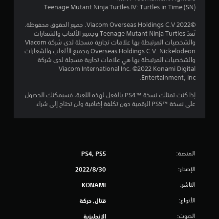
8
Teenage Mutant Ninja Turtles IV: Turtles in Time (SN)
7
©2022 Viacom Overseas Holdings C.V. جميع الحقوق محفوظة.
تُعدّ Teenage Mutant Ninja Turtles وجميع الألعاب والشعارات
م
والشخصيات المرتبطة بها علامات تجارية مسجلة لدى شركة Viacom
Overseas Holdings C.V. Nickelodeon وجميع الألعاب والشعارات
ن
والشخصيات المرتبطة بها هي علامات تجارية مسجلة لدى شركة
Viacom International Inc. ©2022 Konami Digital
ا
Entertainment, Inc.
إذا كنت تمتلك نسخة PS4™‎ بالفعل لهذه اللعبة، فسيمكنك الحصول
ل
على نسخة PS5™‎ الرقمية دون تكلفة إضافية ولن تحتاج إلى شراء
ت
ق
ي
المنصة:
PS4, PS5
ي
الإصدار:
30‏/8‏/2022
الناشر:
KONAMI
م
الأنواع:
قتال, حركة
ا
الصوت:
الإنجليزية