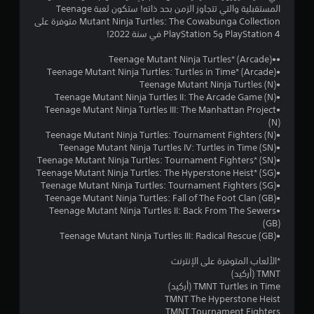
المستقبلية والتي تتجاوز الزمن بحد ذاته! ستكون لعبة Teenage
و
Mutant Ninja Turtles: The Cowabunga Collection متوفرة على
PlayStation 4 وPlayStation 5 في سنة 2022!
م
••Teenage Mutant Ninja Turtles* (Arcade)
م
•Teenage Mutant Ninja Turtles: Turtles in Time* (Arcade)
•Teenage Mutant Ninja Turtles (N)
ن
•Teenage Mutant Ninja Turtles II: The Arcade Game (N)
•Teenage Mutant Ninja Turtles III: The Manhattan Project
إ
(N)
•Teenage Mutant Ninja Turtles: Tournament Fighters (N)
ج
•Teenage Mutant Ninja Turtles IV: Turtles in Time (SN)
•Teenage Mutant Ninja Turtles: Tournament Fighters* (SN)
م
•Teenage Mutant Ninja Turtles: The Hyperstone Heist* (SG)
•Teenage Mutant Ninja Turtles: Tournament Fighters (SG)
ا
•Teenage Mutant Ninja Turtles: Fall of The Foot Clan (GB)
•Teenage Mutant Ninja Turtles II: Back From The Sewers
ل
(GB)
•(Teenage Mutant Ninja Turtles III: Radical Rescue (GB
ي
*الألعاب المتوفرة على الإنترنت
6
TMNT (أركيد)
TMNT Turtles in Time (أركيد)
2
TMNT The Hyperstone Heist
TMNT Tournament Fighters