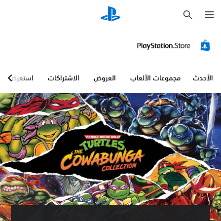
ب
ح
ث
الأحدث
مجموعات الألعاب
العروض
الاشتراكات
استعرض