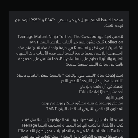
.
0
يسمح لك هذا المنتج بتنزيل كلٍ من نسختي PS4™‎ و PS5™‎ الرقميتين
لهذه اللعبة.
5
تتضمن لعبة Teenage Mutant Ninja Turtles: The Cowabunga
ن
Collection ثلاث عشرة لعبةً من ألعاب سلاحف النينجا TMNT
الكلاسيكية من تطوير Konami في حزمة واحدة مذهلة. وتمنح هذه
ج
المجموعة اللاعبين فرصةً فريدةً لتجربة لعب هذه الألعاب ذات الشهرة
العالية والتأثير العظيم على Playstation، كما تشتمل على مجموعة
و
رائعة من ميزات اللعب بصيغة جديدة:
م
تمت إضافة ميزة "اللعب على الإنترنت"* بالنسبة لبعض الألعاب وميزة
"اللعب المحلي على الأريكة" للبعض الآخر
م
الحفظ في أي وقت والإرجاع
أحد عشر إصدارًا إقليميًا يابانيًا
ن
تعيين الأزرار
مقاطع ورسومات فنية مطوّرة بشكل فريد من نوعه
5
المحتوى الإعلامي التاريخي لسلاحف النينجا TMNT
ن
تستند الألعاب إلى الشخصيات وتستند المواضيع إلى سلاسل كتب
كرتون الأطفال والكتب الهزلية المصورة لسلاحف النينجا Teenage
Mutant Ninja Turtles من فترة الثمانينيات. تدور أطوار اللعبة غالبًا
ج
في مدينة نيويورك الخيالية داخل المجاري حيث تتواجد قواعد العدو