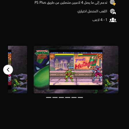
تدعم إلى ما يصل 4 لاعبين متصلين عن طريق PS Plus‏
ج
و
اللعب المتصل اختياري
م
م
ن
5
ن
ج
و
م
م
ن
إ
ج
م
ا
ل
ي
6
.
2
أ
ل
ف