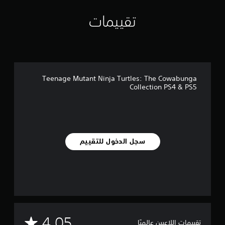
م
ن
تقييمات
ا
ل
ت
ق
ي
ي
Teenage Mutant Ninja Turtles: The Cowabunga
م
Collection PS4 & PS5
ا
ت
سجل الدخول للتقييم
م
4.05
تقييمات اللاعبين عالميًا