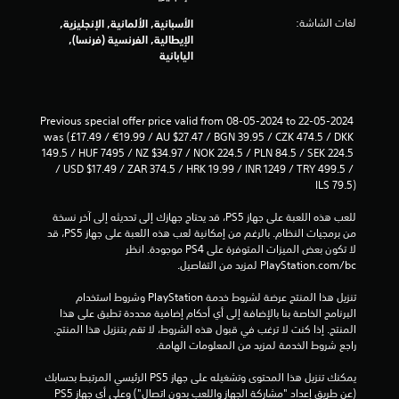
ت
لغات الشاشة:
الأسبانية, الألمانية, الإنجليزية,
الإيطالية, الفرنسية (فرنسا),
اليابانية
Previous special offer price valid from 08-05-2024 to 22-05-2024 
was (£17.49 / €19.99 / AU $27.47 / BGN 39.95 / CZK 474.5 / DKK 
149.5 / HUF 7495 / NZ $34.97 / NOK 224.5 / PLN 84.5 / SEK 224.5 
/ USD $17.49 / ZAR 374.5 / HRK 19.99 / INR 1249 / TRY 499.5 / 
ILS 79.5)
للعب هذه اللعبة على جهاز PS5، قد يحتاج جهازك إلى تحديثه إلى آخر نسخة 
من برمجيات النظام. بالرغم من إمكانية لعب هذه اللعبة على جهاز PS5، قد 
لا تكون بعض الميزات المتوفرة على PS4 موجودة. انظر 
‎PlayStation.com/bc لمزيد من التفاصيل.
تنزيل هذا المنتج عرضة لشروط خدمة‫ PlayStation وشروط استخدام 
البرنامج الخاصة بنا بالإضافة إلى أي أحكام إضافية محددة تطبق على هذا 
المنتج. إذا كنت لا ترغب في قبول هذه الشروط، لا تقم بتنزيل هذا المنتج. 
راجع شروط الخدمة لمزيد من المعلومات الهامة.
يمكنك تنزيل هذا المحتوى وتشغيله على جهاز PS5 الرئيسي المرتبط بحسابك 
(عن طريق إعداد "مشاركة الجهاز واللعب بدون اتصال") وعلى أي جهاز PS5 