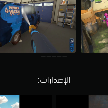
الإصدارات:‏
P
o
w