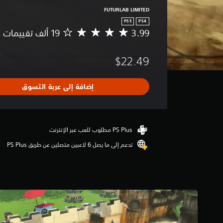
FUTURLAB LIMITED
PS5
PS4
3.99
م
ت
و
$22.49
س
ط
ا
إضافة إلى عربة التسوق
ل
ت
ق
ي
ي
م
تدعم إلى ما يصل 6 لاعبين متصلين عن طريق PS Plus‏
3
.
9
9
ن
ج
و
م
م