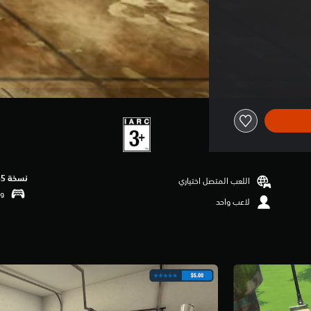
نسخة PS5‏
اللعب المتصل اختياري
وظ
لاعب واحد