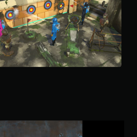
ن
5
ن
ج
و
م
م
ن
إ
ج
م
ا
ل
ي
1
9
أ
ل
ف
م
P
ن
o
ا
w