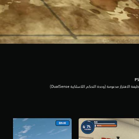
يفة الاهتزاز مدعومة (وحدة التحكم اللاسلكية DualSense‏)