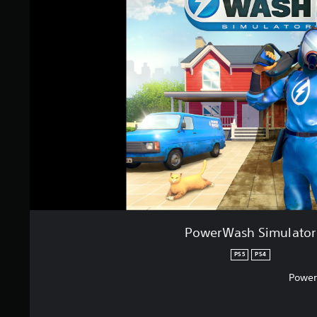
PowerWash Simulator
PS5
PS4
Power