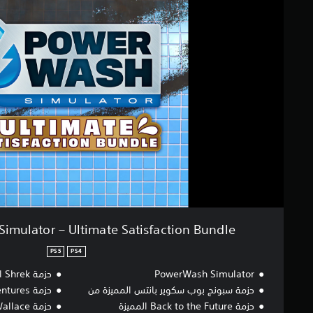
ل
e
ت
r
ق
W
ي
a
ي
s
م
h
ا
S
ت
i
m
u
l
a
t
o
r
–
U
h Simulator – Ultimate Satisfaction Bundle
l
t
PS5
PS4
i
PowerWash Simulator
حزمة Shrek المميزة
m
a
حزمة سبونج بوب سكوير بانتس المميزة من
حزمة Alice’s Adventures المميزة
t
حزمة Back to the Future المميزة
حزمة Wallace وGromit المميزة