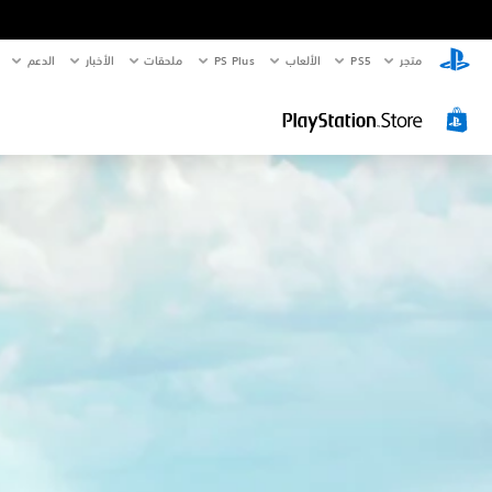
متجر
PS5‏
الألعاب
PS Plus
ملحقات
الأخبار
الدعم