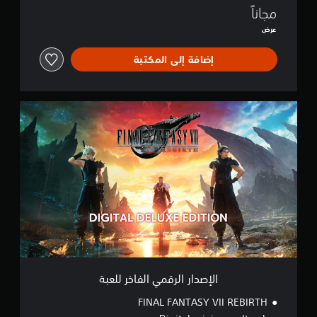
E
مجاناً
B
عرض
I
R
إضافة إلى المكتبة
T
H
D
E
ا
M
ل
O
إ
ص
د
ا
ر
ا
ل
ر
ق
م
ي
ا
الإصدار الرقمي الفاخر للعبة
ل
ف
FINAL FANTASY VII REBIRTH
ا