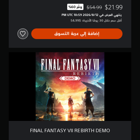
$21.99
$54.99
وفّر 60%‏
مخصوم من السعر الأصلي البالغ $54.99‏
ينتهي العرض في 12‏/8‏/2026 10:59 PM UTC‏
أقل سعر خلال 30 يومًا الأخيرة: $54.99‏
إضافة إلى عربة التسوق
F
I
N
A
L
F
A
N
T
A
S
Y
V
I
FINAL FANTASY VII REBIRTH DEMO
I
R