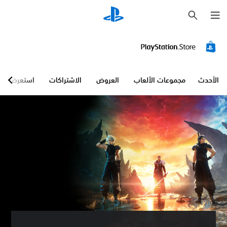
ب
ح
ث
الأحدث
مجموعات الألعاب
العروض
الاشتراكات
استعرض