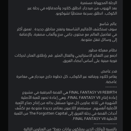
ن
الرحلة المجهولة مستمرة
بعد الهروب من ميدجار، انطلق كلاود وأصدقاؤه في رحلة عبر
ج
الكوكب. انطلق بسرعة ممتطيًا تشوكوبو.
و
عالم شاسع
سوف تستكشف الأقاليم الشاسعة وتفتح مناطق جديدة . تعمق أكثر
م
في تفاصيل العالم مع محتوى جانبي مجزٍ وألعاب مصغرة، بالإضافة
إلى وسائل تنقل متنوعة.
م
نظام معركة مطور
ن
اجمع بين التفكير الاستراتيجي والقتال المثير. قم بإطلاق العنان لحركات
قوية مبنية على أساس أعضاء الفريق.
5
قدر غامض
ن
يغامر كلاود ورفاقه عبر الكوكب، كل خطوة خارج ميدجار هي مغامرة
غامضة.
--------
ج
FINAL FANTASY VII REBIRTH هي القصة المرتقبة في مشروع
إعادة إنتاج FINAL FANTASY VII، وهي إعادة تصور للعبة الأصلية
و
الشهيرة في ثلاثة عناوين كل منها مستقل بذاته من إنتاج صناع اللعبة
الأصلية أنفسهم. سيستمتع اللاعبون بعناصر جديدة متنوعة مع تكشُّف
م
أحداث القصة في رحلة الفريق إلى The Forgotten Capital من اللعبة
الأصلية FINAL FANTASY VII.
م
----------------
بالنسبة لأولئك الذين يمتلكون بيانات حفظ* من العناوين التالية