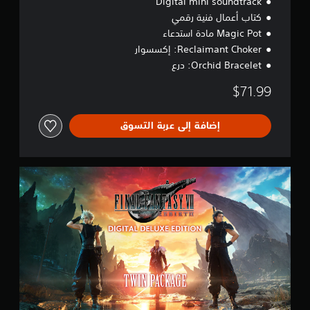
Digital mini soundtrack
خ
كتاب أعمال فنية رقمي
ر
ل
Magic Pot مادة استدعاء
ل
Reclaimant Choker: إكسسوار
ع
Orchid Bracelet: درع
ب
ة
$71.99
إضافة إلى عربة التسوق
D
i
g
i
t
a
l
D
e
l
u
x