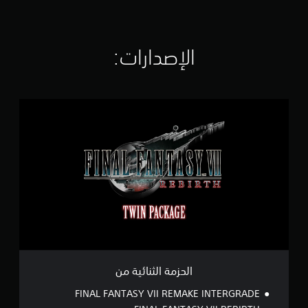
ا
ل
ت
ق
الإصدارات:‏
ي
ي
م
ا
ا
ت
ل
ح
ز
م
ة
ا
ل
ث
ن
ا
ئ
ي
ة
الحزمة الثنائية من
م
ن
FINAL FANTASY VII REMAKE INTERGRADE