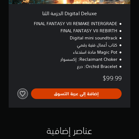
e
ا
Digital Deluxe الحزمة الثنا
ل
ح
FINAL FANTASY VII REMAKE INTERGRADE
ز
FINAL FANTASY VII REBIRTH
م
Digital mini soundtrack
ة
ا
كتاب أعمال فنية رقمي
ل
Magic Pot مادة استدعاء
ث
Reclaimant Choker: إكسسوار
ن
Orchid Bracelet: درع
ا
$99.99
إضافة إلى عربة التسوق
عناصر إضافية