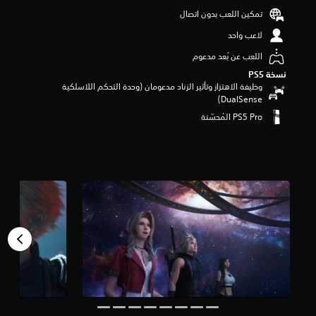
و
تمكين اللعب بدون اتصال
م
لاعب واحد
م
ن
اللعب عن بُعد مدعوم
5
ن
نسخة PS5‏
ج
وظيفة الاهتزاز وتأثير الزناد مدعومان (وحدة التحكم اللاسلكية
و
DualSense‏)
م
م
ن
إ
ج
م
ا
ل
ي
6
2
أ
ل
ف
م
ن