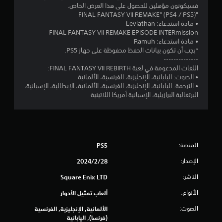
ن
فسيكونون مؤهلين للحصول على هذا العرض الخاص.
"FINAL FANTASY VII REMAKE" (PS4 / PS5)
إ
• مادة استدعاء: Leviathan
FINAL FANTASY VII REMAKE EPISODE INTERmission
ج
• مادة استدعاء: Ramuh
*يجب أن تكون بيانات الحفظ محفوظة على جهاز PS5.
م
--------------
اللغات المدعومة في لعبة FINAL FANTASY VII REBIRTH:
ا
• الصوت: اليابانية، الإنجليزية، الفرنسية، الألمانية
• الترجمة: اليابانية، الإنجليزية، الفرنسية، الألمانية، الإيطالية، الإسبانية،
ل
البرتغالية البرازيلية، الإسبانية أمريكا اللاتينية
ي
6
المنصة:
PS5
2
الإصدار:
28‏/2‏/2024
2
الناشر:
Square Enix LTD
9
الأنواع:
ألعاب تمثيل الأدوار
3
الصوت:
الألمانية, الإنجليزية, الفرنسية
(فرنسا), اليابانية