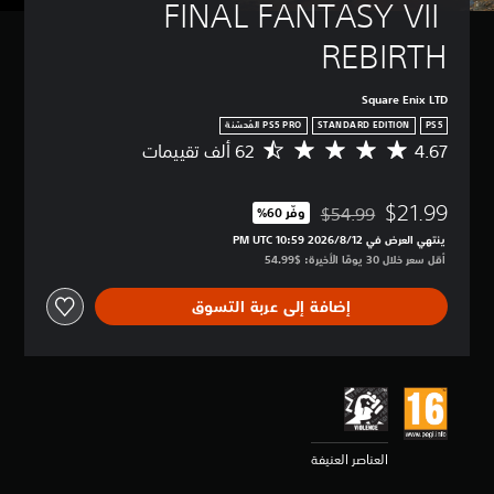
FINAL FANTASY VII 
REBIRTH
Square Enix LTD
STANDARD EDITION
PS5
4.67
م
ت
و
$21.99
س
$54.99
وفّر 60%‏
مخصوم من السعر الأصلي البالغ $54.99‏
ط
ينتهي العرض في 12‏/8‏/2026 10:59 PM UTC‏
ا
أقل سعر خلال 30 يومًا الأخيرة: $54.99‏
ل
ت
إضافة إلى عربة التسوق
ق
ي
ي
م
4
.
6
7
العناصر العنيفة
ن
ج