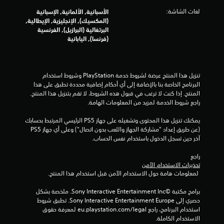
م
لغات الشاشة:
الأسبانية, الألمانية, الإسبانية
ن
(المكسيك), الإنجليزية, الإيطالية,
البرتغالية (البرازيل), الفرنسية
ا
(فرنسا), اليابانية
ل
ت
تنزيل هذا المنتج عرضة لشروط خدمة‫ PlayStation وشروط استخدام 
البرنامج الخاصة بنا بالإضافة إلى أي أحكام إضافية محددة تطبق على هذا 
ق
المنتج. إذا كنت لا ترغب في قبول هذه الشروط، لا تقم بتنزيل هذا المنتج. 
راجع شروط الخدمة لمزيد من المعلومات الهامة.
ي
يمكنك تنزيل هذا المحتوى وتشغيله على جهاز PS5 الرئيسي المرتبط بحسابك 
ي
(عن طريق إعداد "مشاركة الجهاز واللعب بدون اتصال") وعلى أي جهاز PS5 
آخر حين تسجل الدخول باستخدام نفس الحساب.
م
راجع 
ا
تحذيرات الاستخدام الآمن
 لمعلومات هامة حول الاستخدام الآمن قبل استخدام هذا المنتج.
ت
برامج مكتبة ©Sony Interactive Entertainment Inc. ملخصة بشكل 
حصري إلى Sony Interactive Entertainment Europe. تطبق شروط 
استخدام البرنامج، راجع eu.playstation.com/legal لمعرفة حقوق 
الاستخدام الكاملة.