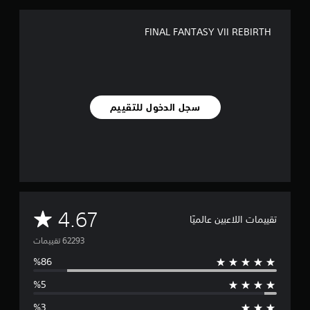
FINAL FANTASY VII REBIRTH
سجل الدخول للتقييم
م
4.67
تقييمات اللاعبين عالميًا
ت
و
س