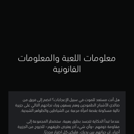
معلومات اللعبة والمعلومات
القانونية
هل أنت مستعد للموت في سبيل الإعجابات؟ انضم إلى فريق من
صائدي الأشباح الطموحين وهم يسعون وراء نجاحهم التالي على جزيرة
نائية مسكونة بقصة امرأة مرعبة عن الشياطين والظواهر الشبحية.
عندما تبدأ الحكاية تتجسد بطرق رهيبة، ستضطر المجموعة إلى
مقاومة خوفهم –وأي شيء آخر يعترض طريقهم– للخروج من الجزيرة
أحياء. إن حياتهم بين يديك. فليكن كل اختيار مجديًا.